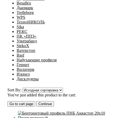
Besaflex
Дьюмарк
Trelleborg
WPS
ТехноНИКОЛЬ
Sika
РЕКС
ПК «ППЗ»
Ультрабанд
StekoX
Ватерстоп
Basf
Набухающие профиля
Гернит
Вилатерм
Изонел
Дисклудеры
Sort By:
You've just added this product to the cart:
Go to cart page
Continue