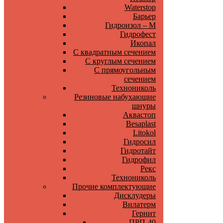
Waterstop
Барьер
Гидроизол – М
Гидрофест
Икопал
С квадратным сечением
С круглым сечением
С прямоугольным
сечением
Технониколь
Резиновые набухающие
шнуры
Аквастоп
Besaplast
Litokol
Гидросил
Гидротайт
Гидрофил
Рекс
Технониколь
Прочие комплектующие
Дисклудеры
Вилатерм
Гернит
ПРП-40