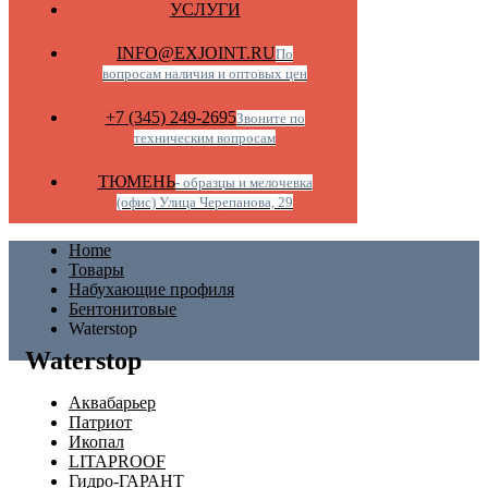
УСЛУГИ
INFO@EXJOINT.RU
По
вопросам наличия и оптовых цен
+7 (345) 249-2695
Звоните по
техническим вопросам
ТЮМЕНЬ
- образцы и мелочевка
(офис) Улица Черепанова, 29
Home
Товары
Набухающие профиля
Бентонитовые
Waterstop
Waterstop
Аквабарьер
Патриот
Икопал
LITAPROOF
Гидро-ГАРАНТ