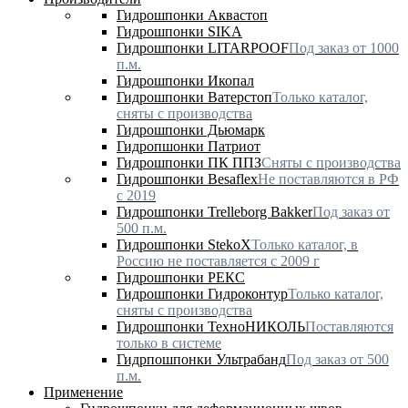
Гидрошпонки Аквастоп
Гидрошпонки SIKA
Гидрошпонки LITARPOOF
Под заказ от 1000
п.м.
Гидрошпонки Икопал
Гидрошпонки Ватерстоп
Только каталог,
сняты с производства
Гидрошпонки Дьюмарк
Гидропшонки Патриот
Гидрошпонки ПК ППЗ
Сняты с производства
Гидрошпонки Besaflex
Не поставляются в РФ
с 2019
Гидрошпонки Trelleborg Bakker
Под заказ от
500 п.м.
Гидрошпонки StekoX
Только каталог, в
Россию не поставляется с 2009 г
Гидрошпонки РЕКС
Гидрошпонки Гидроконтур
Только каталог,
сняты с производства
Гидрошпонки ТехноНИКОЛЬ
Поставляются
только в системе
Гидрпошпонки Ультрабанд
Под заказ от 500
п.м.
Применение