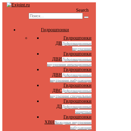
Search
Гидрошпонки
Гидрошпонки
ДВ
Деформационные
внутренние
Гидрошпонки
ДВИ
Деформационные
внутренние инъекционные
Гидрошпонки
ДВН
Деформационные
внутренние набухающие
Гидрошпонки
ДВС
Деформационные
внутренние специальные
Гидрошпонки
ДЗ
Деформационные
защитные
Гидрошпонки
ХВН
Холодные внутренние
набухающие