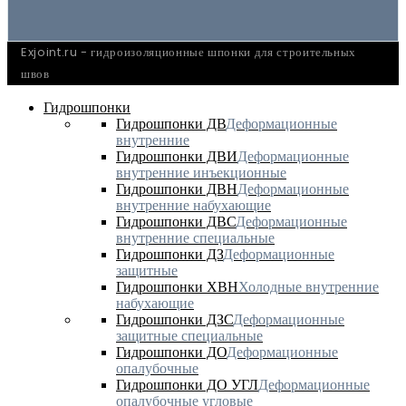
Exjoint.ru - гидроизоляционные шпонки для строительных
швов
Гидрошпонки
Гидрошпонки ДВ
Деформационные
внутренние
Гидрошпонки ДВИ
Деформационные
внутренние инъекционные
Гидрошпонки ДВН
Деформационные
внутренние набухающие
Гидрошпонки ДВС
Деформационные
внутренние специальные
Гидрошпонки ДЗ
Деформационные
защитные
Гидрошпонки ХВН
Холодные внутренние
набухающие
Гидрошпонки ДЗС
Деформационные
защитные специальные
Гидрошпонки ДО
Деформационные
опалубочные
Гидрошпонки ДО УГЛ
Деформационные
опалубочные угловые