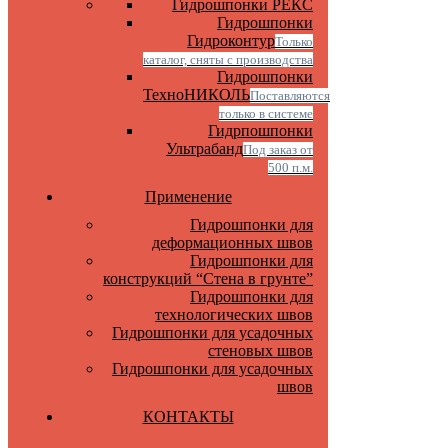
Гидрошпонки РЕКС
Гидрошпонки
Гидроконтур
Только
каталог, сняты с производства
Гидрошпонки
ТехноНИКОЛЬ
Поставляются
только в системе
Гидрпошпонки
Ультрабанд
Под заказ от
500 п.м.
Применение
Гидрошпонки для
деформационных швов
Гидрошпонки для
конструкций “Стена в грунте”
Гидрошпонки для
технологических швов
Гидрошпонки для усадочных
стеновых швов
Гидрошпонки для усадочных
швов
КОНТАКТЫ