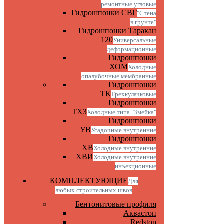
ремонтные угловые
Гидрошпонки СВГ
"Стена
в грунте"
Гидрошпонки Таракан
120
Универсальные
деформационные
Гидрошпонки
ХОМ
Холодные
опалубочные мембранные
Гидрошпонки
ТК
Трехкулачковые
Гидрошпонки
ТХЗ
Холодные типа "Змейка"
Гидрошпонки
УВ
Усадочные внутренние
Гидрошпонки
ХВ
Холодные внутренние
ХВИ
Холодные внутренние
инъекционные
КОМПЛЕКТУЮЩИЕ
Для
любых строительных швов
Бентонитовые профиля
Аквастоп
Redstop