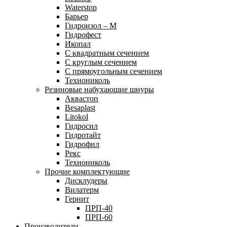
Waterstop
Барьер
Гидроизол – М
Гидрофест
Икопал
С квадратным сечением
С круглым сечением
С прямоугольным сечением
Технониколь
Резиновые набухающие шнуры
Аквастоп
Besaplast
Litokol
Гидросил
Гидротайт
Гидрофил
Рекс
Технониколь
Прочие комплектующие
Дисклудеры
Вилатерм
Гернит
ПРП-40
ПРП-60
Производители