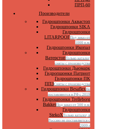
ПРП-60
Производители
Гидрошпонки Аквастоп
Гидрошпонки SIKA
Гидрошпонки
LITARPOOF
Под заказ от
1000 п.м.
Гидрошпонки Икопал
Гидрошпонки
Ватерстоп
Только каталог,
сняты с производства
Гидрошпонки Дьюмарк
Гидропшонки Патриот
Гидрошпонки ПК
ППЗ
Сняты с производства
Гидрошпонки Besaflex
Не
поставляются в РФ с 2019
Гидрошпонки Trelleborg
Bakker
Под заказ от 500 п.м.
Гидрошпонки
StekoX
Только каталог, в
Россию не поставляется с
2009 г