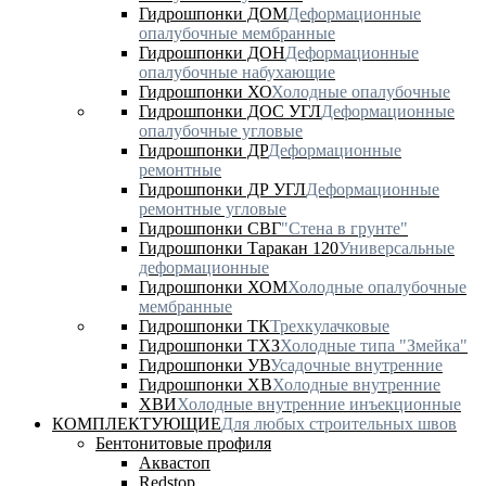
Гидрошпонки ДОМ
Деформационные
опалубочные мембранные
Гидрошпонки ДОН
Деформационные
опалубочные набухающие
Гидрошпонки ХО
Холодные опалубочные
Гидрошпонки ДОС УГЛ
Деформационные
опалубочные угловые
Гидрошпонки ДР
Деформационные
ремонтные
Гидрошпонки ДР УГЛ
Деформационные
ремонтные угловые
Гидрошпонки СВГ
"Стена в грунте"
Гидрошпонки Таракан 120
Универсальные
деформационные
Гидрошпонки ХОМ
Холодные опалубочные
мембранные
Гидрошпонки ТК
Трехкулачковые
Гидрошпонки ТХЗ
Холодные типа "Змейка"
Гидрошпонки УВ
Усадочные внутренние
Гидрошпонки ХВ
Холодные внутренние
ХВИ
Холодные внутренние инъекционные
КОМПЛЕКТУЮЩИЕ
Для любых строительных швов
Бентонитовые профиля
Аквастоп
Redstop