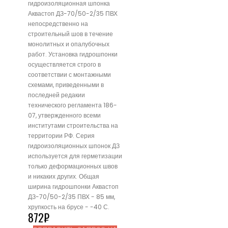
гидроизоляционная шпонка
Аквастоп ДЗ-70/50-2/35 ПВХ
непосредственно на
строительный шов в течение
монолитных и опалубочных
работ. Установка гидрошпонки
осуществляется строго в
соответствии с монтажными
схемами, приведенными в
последней редакии
технического регламента 186-
07, утвержденного всеми
институтами строительства на
территории РФ. Серия
гидроизоляционных шпонок ДЗ
используется для герметизации
только деформационных швов
и никаких других. Общая
ширина гидрошпонки Аквастоп
ДЗ-70/50-2/35 ПВХ - 85 мм,
хрупкость на брусе - -40 С.
872
₽