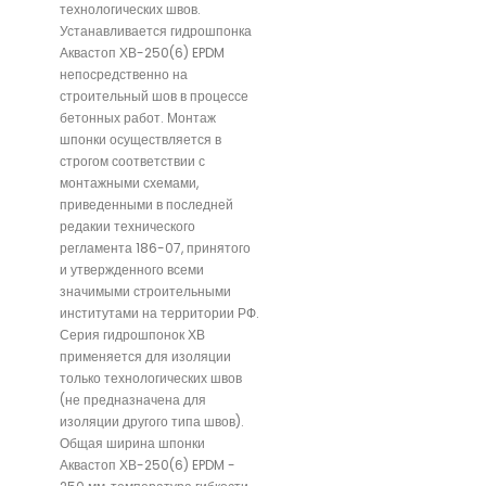
технологических швов.
Устанавливается гидрошпонка
Аквастоп ХВ-250(6) EPDM
непосредственно на
строительный шов в процессе
бетонных работ. Монтаж
шпонки осуществляется в
строгом соответствии с
монтажными схемами,
приведенными в последней
редакии технического
регламента 186-07, принятого
и утвержденного всеми
значимыми строительными
институтами на территории РФ.
Серия гидрошпонок ХВ
применяется для изоляции
только технологических швов
(не предназначена для
изоляции другого типа швов).
Общая ширина шпонки
Аквастоп ХВ-250(6) EPDM -