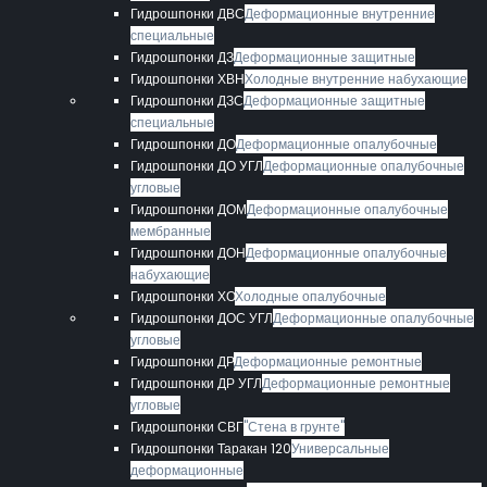
Гидрошпонки ДВС
Деформационные внутренние
специальные
Гидрошпонки ДЗ
Деформационные защитные
Гидрошпонки ХВН
Холодные внутренние набухающие
Гидрошпонки ДЗС
Деформационные защитные
специальные
Гидрошпонки ДО
Деформационные опалубочные
Гидрошпонки ДО УГЛ
Деформационные опалубочные
угловые
Гидрошпонки ДОМ
Деформационные опалубочные
мембранные
Гидрошпонки ДОН
Деформационные опалубочные
набухающие
Гидрошпонки ХО
Холодные опалубочные
Гидрошпонки ДОС УГЛ
Деформационные опалубочные
угловые
Гидрошпонки ДР
Деформационные ремонтные
Гидрошпонки ДР УГЛ
Деформационные ремонтные
угловые
Гидрошпонки СВГ
"Стена в грунте"
Гидрошпонки Таракан 120
Универсальные
деформационные