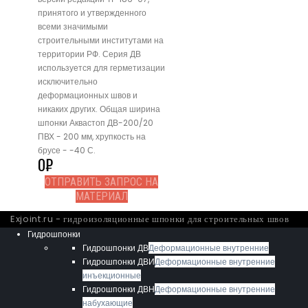
принятого и утвержденного
всеми значимыми
строительными институтами на
территории РФ. Серия ДВ
используется для герметизации
исключительно
деформационных швов и
никаких других. Общая ширина
шпонки Аквастоп ДВ-200/20
ПВХ - 200 мм, хрупкость на
брусе - -40 С.
0
₽
ОТПРАВИТЬ ЗАПРОС НА
МАТЕРИАЛ
Exjoint.ru - гидроизоляционные шпонки для строительных швов
Гидрошпонки
Гидрошпонки ДВ
Деформационные внутренние
Гидрошпонки ДВИ
Деформационные внутренние
инъекционные
Гидрошпонки ДВН
Деформационные внутренние
набухающие