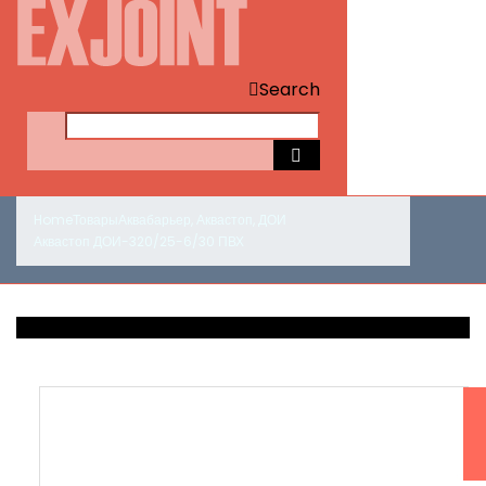
Search
Home
Товары
Аквабарьер
,
Аквастоп
,
ДОИ
Аквастоп ДОИ-320/25-6/30 ПВХ