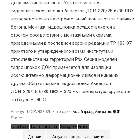
деформационных швов. Устанавливается
гидравлическая шпонка Аквастоп ДОИ-320/25-6/30 ПВХ
непосредственно на строительный шов на этапе заливки
бетона. Монтаж гидрошпонки осуществляется в
строгом соответствии с монтажными схемами,
приведенными в последней версии редакции ТР 186-07,
принятого и утвержденного всеми институтами
строительства на территории РФ. Серия моделей
гидрошпонок ДОИ применяется для изоляции
исключительно деформационных швов и никаких
других. Общая ширина гидрошпонки Аквастоп
ДОИ-320/25-6/30 ПВХ – 320 мм, температура хрупкости
на брусе – -40 С.
Артикул:
DОIPVH32025
Категории:
Аквабарьер
,
Аквастоп
,
ДОИ
Share
Facebook
Twitter
LinkedIn
Google +
Email
Детали
Актуальность цены и наличия