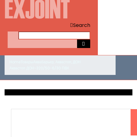
Search
Home
Товары
Аквабарьер
,
Аквастоп
,
ДОН
Аквастоп ДОН-320/50-6/30 ПВХ