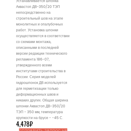
Устанавливается шпонка
Аквастоп ДВ-350/20 ТЭП
непосредственно на
строительный шов на этапе
монолитных и опалубочных
работ. Установка шпонки
осуществляется в соответствии
со схемами монтажа,
описанными в последней
версии редакции технического
регламента 186-07,
утвержденного всеми
институтами строительства в
России. Серия моделей
гидрошпонок ДВ используется
для герметизации только
деформационных швов и
никаких других. Общая ширина
шпонки Аквастоп ДВ-350/20
ТЭП - 350 мм, температура
хрупкости на брусе - -45 С.
4,478
₽