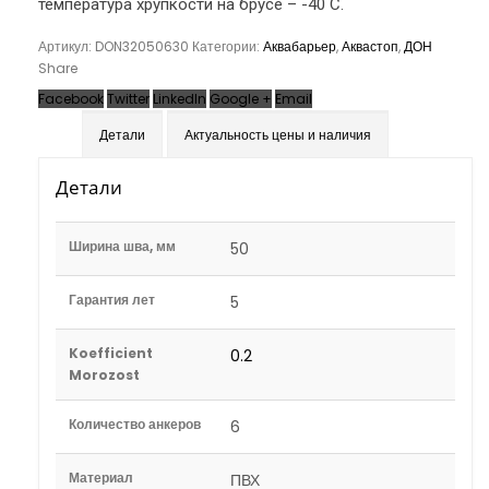
температура хрупкости на брусе – -40 С.
Артикул:
DON32050630
Категории:
Аквабарьер
,
Аквастоп
,
ДОН
Share
Facebook
Twitter
LinkedIn
Google +
Email
Детали
Актуальность цены и наличия
Детали
Ширина шва, мм
50
Гарантия лет
5
Koefficient
0.2
Morozost
Количество анкеров
6
Материал
ПВХ