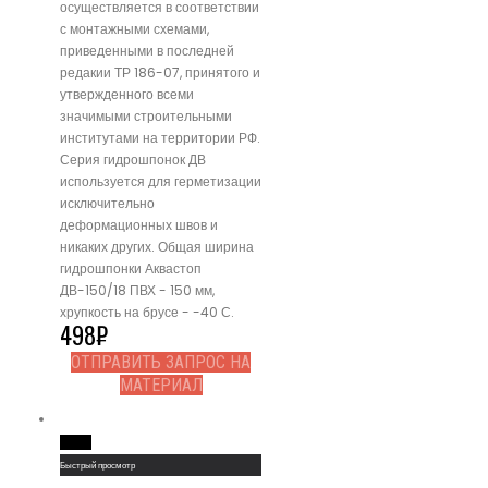
осуществляется в соответствии
с монтажными схемами,
приведенными в последней
редакии ТР 186-07, принятого и
утвержденного всеми
значимыми строительными
институтами на территории РФ.
Серия гидрошпонок ДВ
используется для герметизации
исключительно
деформационных швов и
никаких других. Общая ширина
гидрошпонки Аквастоп
ДВ-150/18 ПВХ - 150 мм,
хрупкость на брусе - -40 С.
498
₽
ОТПРАВИТЬ ЗАПРОС НА
МАТЕРИАЛ
Read More
Быстрый просмотр