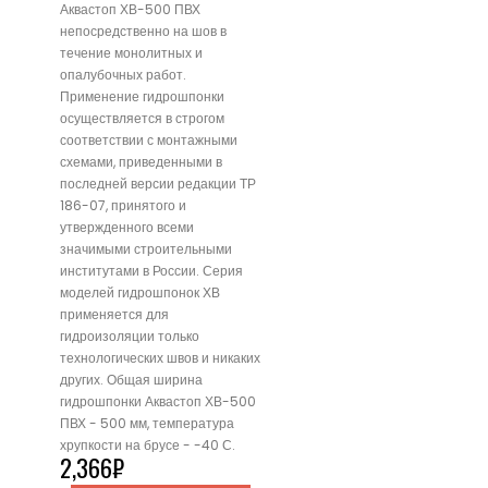
Аквастоп ХВ-500 ПВХ
непосредственно на шов в
течение монолитных и
опалубочных работ.
Применение гидрошпонки
осуществляется в строгом
соответствии с монтажными
схемами, приведенными в
последней версии редакции ТР
186-07, принятого и
утвержденного всеми
значимыми строительными
институтами в России. Серия
моделей гидрошпонок ХВ
применяется для
гидроизоляции только
технологических швов и никаких
других. Общая ширина
гидрошпонки Аквастоп ХВ-500
ПВХ - 500 мм, температура
хрупкости на брусе - -40 С.
2,366
₽