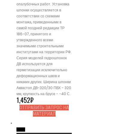
опалубочных работ. Установка
шпонки осуществляется в
соответствии со схемами
монтажа, приведенными в
самой поздней редакции ТР
186-07, принятого и
утвержденного всеми
значимыми строительными
институтами на территории РФ.
Серия моделей гидрошпонок
ДВ используется для
герметизации исключительно
деформационных швов и
никаких других. Ширина шпонки
Аквастоп ДВ-320/30 ПВХ - 320
мм, хрупкость на брусе - -40 С.
1,452
₽
ОТПРАВИТЬ ЗАПРОС НА
МАТЕРИАЛ
Read More