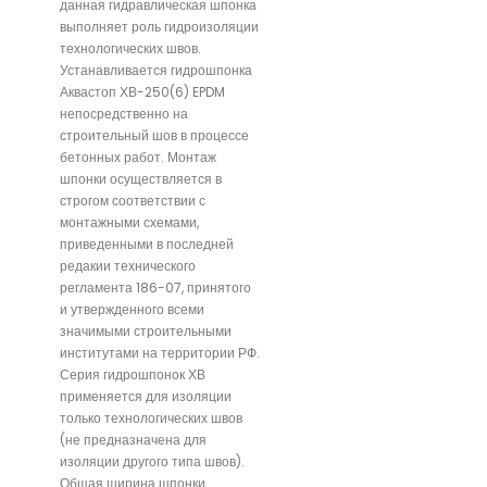
данная гидравлическая шпонка
выполняет роль гидроизоляции
технологических швов.
Устанавливается гидрошпонка
Аквастоп ХВ-250(6) EPDM
непосредственно на
строительный шов в процессе
бетонных работ. Монтаж
шпонки осуществляется в
строгом соответствии с
монтажными схемами,
приведенными в последней
редакии технического
регламента 186-07, принятого
и утвержденного всеми
значимыми строительными
институтами на территории РФ.
Серия гидрошпонок ХВ
применяется для изоляции
только технологических швов
(не предназначена для
изоляции другого типа швов).
Общая ширина шпонки