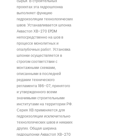
сырья. В строительных
проектах эта гидрошпонка
выполняет функцию
гидроизоляции технологических
швов. Устанавливается шпонка
Аквастоп ХВ-270 EPDM
непосредственно на шов в
процессе монолитных и
опалубочных работ. Установка
шпонки осуществляется в
строгом соответствии с
монтажными схемами,
описанными в последней
редакии технического
регламента 186-07, принятого
и утвержденного всеми
значимыми строительными
институтами на территории РФ.
Серия ХВ применяется для
гидроизоляции исключительно
технологических швов и никаких
других. Общая ширина
гидрошпонки Аквастоп ХВ-270