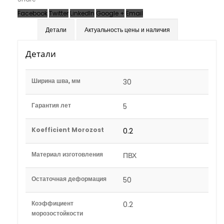
Facebook
Twitter
LinkedIn
Google +
Email
Детали
Актуальность цены и наличия
Детали
Ширина шва, мм
30
Гарантия лет
5
Koefficient Morozost
0.2
Материал изготовления
ПВХ
Остаточная деформация
50
Коэффициент
0.2
морозостойкости