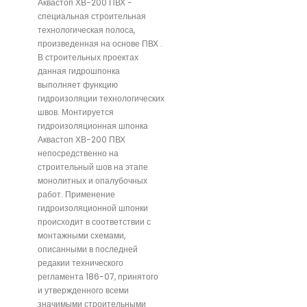
Аквастоп ХВ-200 ПВХ -
специальная строительная
технологическая полоса,
произведенная на основе ПВХ .
В строительных проектах
данная гидрошпонка
выполняет функцию
гидроизоляции технологических
швов. Монтируется
гидроизоляционная шпонка
Аквастоп ХВ-200 ПВХ
непосредственно на
строительный шов на этапе
монолитных и опалубочных
работ. Применение
гидроизоляционной шпонки
происходит в соответствии с
монтажными схемами,
описанными в последней
редакии технического
регламента 186-07, принятого
и утвержденного всеми
значимыми строительными