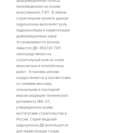
деформационная полоса,
произведенная на основе
качественного ТЭП . В любом
строительном проекте данная
гидрошпонка выполняет роль
гидроизоляции и герметизации
деформационных швов.
Устанавливается шпонка
Аквастоп ДВ-350/20 ТЭП
непосредственно на
строительный шов на этапе
монолитных и опалубочных
работ. Установка шпонки
осуществляется в соответствии
со схемами монтажа,
описанными в последней
версии редакции технического
регламента 186-07,
утвержденного всеми
институтами строительства в
России. Серия моделей
гидрошпонок ДВ используется
для герметизации только