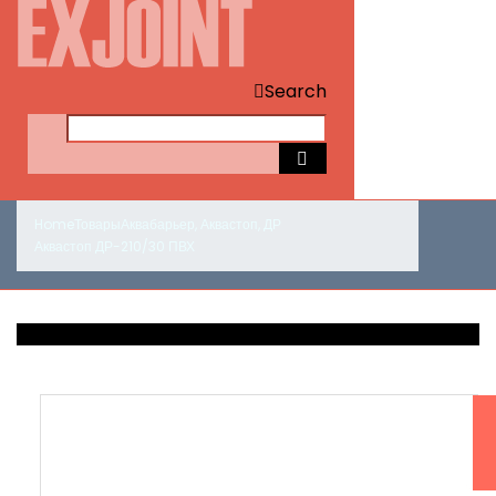
Search
Home
Товары
Аквабарьер
,
Аквастоп
,
ДР
Аквастоп ДР-210/30 ПВХ