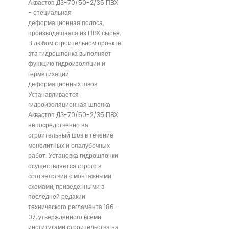
Аквастоп ДЗ-70/50-2/35 ПВХ
- специальная
деформационная полоса,
производящаяся из ПВХ сырья.
В любом строительном проекте
эта гидрошпонка выполняет
функцию гидроизоляции и
герметизации
деформационных швов.
Устанавливается
гидроизоляционная шпонка
Аквастоп ДЗ-70/50-2/35 ПВХ
непосредственно на
строительный шов в течение
монолитных и опалубочных
работ. Установка гидрошпонки
осуществляется строго в
соответствии с монтажными
схемами, приведенными в
последней редакии
технического регламента 186-
07, утвержденного всеми
институтами строительства на