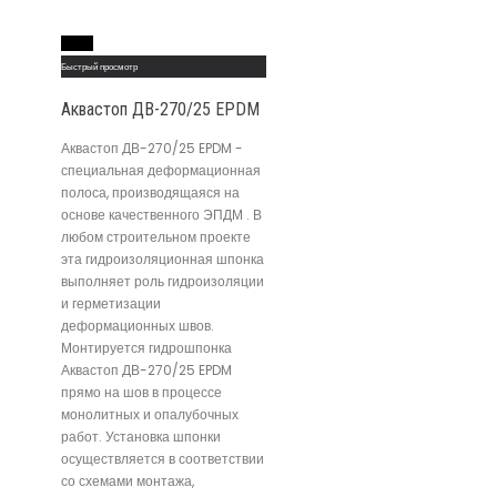
Read More
Быстрый просмотр
Аквастоп ДВ-270/25 EPDM
Аквастоп ДВ-270/25 EPDM -
специальная деформационная
полоса, производящаяся на
основе качественного ЭПДМ . В
любом строительном проекте
эта гидроизоляционная шпонка
выполняет роль гидроизоляции
и герметизации
деформационных швов.
Монтируется гидрошпонка
Аквастоп ДВ-270/25 EPDM
прямо на шов в процессе
монолитных и опалубочных
работ. Установка шпонки
осуществляется в соответствии
со схемами монтажа,