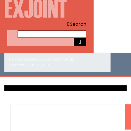
Search
Home
Товары
Аквабарьер
,
Аквастоп
,
ДВ
Аквастоп ДВ-150/18 ПВХ