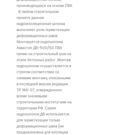
производящаяся на основе ПВХ
. В любом строительном
проекте данная
гидроизоляционная шпонка
выполняет роль герметизации
деформационных швов.
Монтируется гидрошпонка
Аквастоп ДВ-500/50 ПВХ
прямо на строительный шов на
этапе бетонных работ. Монтаж
гидрошпонки осуществляется в
строгом соответствии со
схемами монтажа, описанными
в последней версии редакции
ТР 186-07, утвержденного
всеми значимыми
строительными институтами на
территории РФ. Серия
гидрошпонок ДВ используется
для герметизации только
деформационных швов (не
предназначена для изоляции