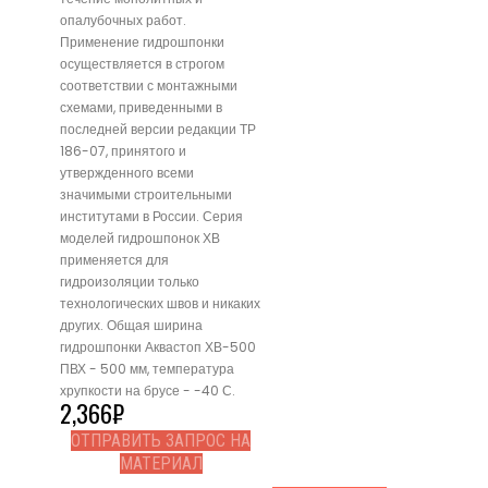
опалубочных работ.
Применение гидрошпонки
осуществляется в строгом
соответствии с монтажными
схемами, приведенными в
последней версии редакции ТР
186-07, принятого и
утвержденного всеми
значимыми строительными
институтами в России. Серия
моделей гидрошпонок ХВ
применяется для
гидроизоляции только
технологических швов и никаких
других. Общая ширина
гидрошпонки Аквастоп ХВ-500
ПВХ - 500 мм, температура
хрупкости на брусе - -40 С.
2,366
₽
ОТПРАВИТЬ ЗАПРОС НА
МАТЕРИАЛ