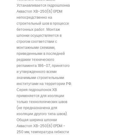
Устанавливается гидрошпонка
Аквастоп ХВ-250(6) EPDM
непосредственно на
строительный шов в процессе
бетонных работ. Монтаж
шпонки осуществляется в
строгом соответствии с
монтажными схемами,
приведенными в последней
редакии технического
регламента 186-07, принятого
и утвержденного всеми
значимыми строительными
институтами на территории РФ.
Серия гидрошпонок ХВ
применяется для изоляции
только технологических швов
(не предназначена для
изоляции другого типа швов).
Общая ширина шпонки
Аквастоп ХВ-250(6) EPDM -
250 мм, температура гибкости