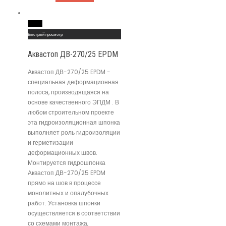
Read More
Быстрый просмотр
Аквастоп ДВ-270/25 EPDM
Аквастоп ДВ-270/25 EPDM -
специальная деформационная
полоса, производящаяся на
основе качественного ЭПДМ . В
любом строительном проекте
эта гидроизоляционная шпонка
выполняет роль гидроизоляции
и герметизации
деформационных швов.
Монтируется гидрошпонка
Аквастоп ДВ-270/25 EPDM
прямо на шов в процессе
монолитных и опалубочных
работ. Установка шпонки
осуществляется в соответствии
со схемами монтажа,