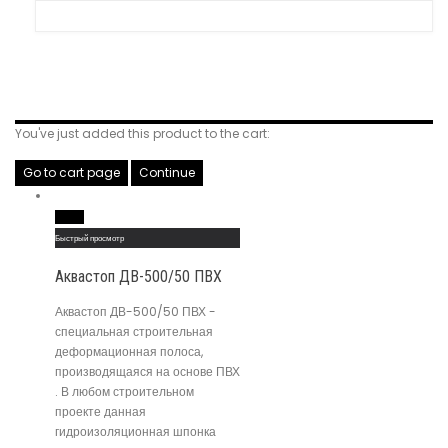
Related Products
You've just added this product to the cart:
Go to cart page
Continue
Read More
Быстрый просмотр
Аквастоп ДВ-500/50 ПВХ
Аквастоп ДВ-500/50 ПВХ -
специальная строительная
деформационная полоса,
производящаяся на основе ПВХ
. В любом строительном
проекте данная
гидроизоляционная шпонка