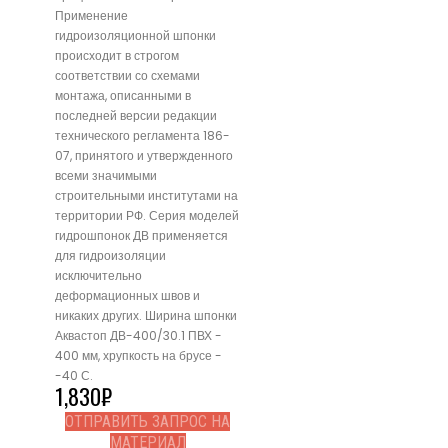
Применение
гидроизоляционной шпонки
происходит в строгом
соответствии со схемами
монтажа, описанными в
последней версии редакции
технического регламента 186-
07, принятого и утвержденного
всеми значимыми
строительными институтами на
территории РФ. Серия моделей
гидрошпонок ДВ применяется
для гидроизоляции
исключительно
деформационных швов и
никаких других. Ширина шпонки
Аквастоп ДВ-400/30.1 ПВХ -
400 мм, хрупкость на брусе -
-40 С.
1,830
₽
ОТПРАВИТЬ ЗАПРОС НА
МАТЕРИАЛ