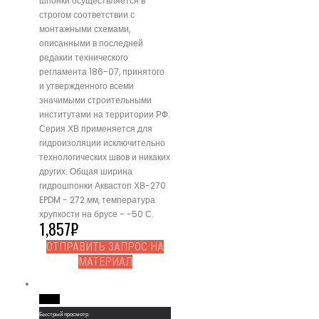
шпонки осуществляется в
строгом соответствии с
монтажными схемами,
описанными в последней
редакии технического
регламента 186-07, принятого
и утвержденного всеми
значимыми строительными
институтами на территории РФ.
Серия ХВ применяется для
гидроизоляции исключительно
технологических швов и никаких
других. Общая ширина
гидрошпонки Аквастоп ХВ-270
EPDM - 272 мм, температура
хрупкости на брусе - -50 С.
1,857
₽
ОТПРАВИТЬ ЗАПРОС НА
МАТЕРИАЛ
Read More
Быстрый просмотр