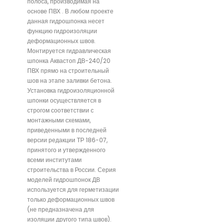
полоса, производимая на
основе ПВХ . В любом проекте
данная гидрошпонка несет
функцию гидроизоляции
деформационных швов.
Монтируется гидравлическая
шпонка Аквастоп ДВ-240/20
ПВХ прямо на строительный
шов на этапе заливки бетона.
Установка гидроизоляционной
шпонки осуществляется в
строгом соответствии с
монтажными схемами,
приведенными в последней
версии редакции ТР 186-07,
принятого и утвержденного
всеми институтами
строительства в России. Серия
моделей гидрошпонок ДВ
используется для герметизации
только деформационных швов
(не предназначена для
изоляции другого типа швов).