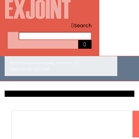
Search
Home
Товары
Аквабарьер
,
Аквастоп
,
ХВ
Аквастоп ХВ-500 ПВХ