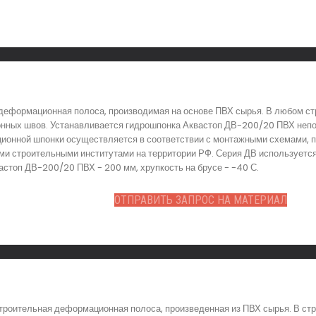
деформационная полоса, производимая на основе ПВХ сырья. В любом ст
нных швов. Устанавливается гидрошпонка Аквастоп ДВ-200/20 ПВХ непо
ционной шпонки осуществляется в соответствии с монтажными схемами, 
ыми строительными институтами на территории РФ. Серия ДВ использует
астоп ДВ-200/20 ПВХ - 200 мм, хрупкость на брусе - -40 С.
ОТПРАВИТЬ ЗАПРОС НА МАТЕРИАЛ
роительная деформационная полоса, произведенная из ПВХ сырья. В стр