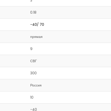
3
0.18
-40/ 70
прямая
9
СВГ
300
Россия
10
-40