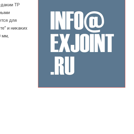
едакии ТР
ьными
ется для
те” и никаких
 мм,