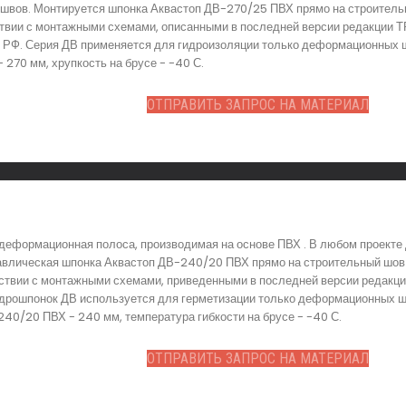
вов. Монтируется шпонка Аквастоп ДВ-270/25 ПВХ прямо на строительны
ствии с монтажными схемами, описанными в последней версии редакции Т
 РФ. Серия ДВ применяется для гидроизоляции только деформационных шв
270 мм, хрупкость на брусе - -40 С.
ОТПРАВИТЬ ЗАПРОС НА МАТЕРИАЛ
деформационная полоса, производимая на основе ПВХ . В любом проекте
влическая шпонка Аквастоп ДВ-240/20 ПВХ прямо на строительный шов н
ствии с монтажными схемами, приведенными в последней версии редакции
идрошпонок ДВ используется для герметизации только деформационных шв
0/20 ПВХ - 240 мм, температура гибкости на брусе - -40 С.
ОТПРАВИТЬ ЗАПРОС НА МАТЕРИАЛ