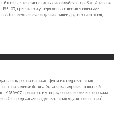
й шов на этапе монолитных и опалубочных работ. Установка
Р 186-07, принятого и утвержденного всеми значимыми
ов (не предназначена для изоляции другого типа швов).
 данная гидрошпонка несет функцию гидроизоляции
а этапе заливки бетона. Установка гидроизоляционной
 ТР 186-07, принятого и утвержденного всеми институтами
ов (не предназначена для изоляции другого типа швов).