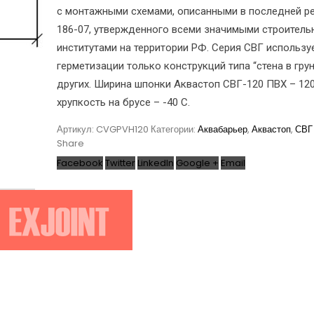
с монтажными схемами, описанными в последней р
186-07, утвержденного всеми значимыми строител
институтами на территории РФ. Серия СВГ использу
герметизации только конструкций типа “стена в грун
других. Ширина шпонки Аквастоп СВГ-120 ПВХ – 120
хрупкость на брусе – -40 С.
Артикул:
CVGPVH120
Категории:
Аквабарьер
,
Аквастоп
,
СВГ
Share
Facebook
Twitter
LinkedIn
Google +
Email