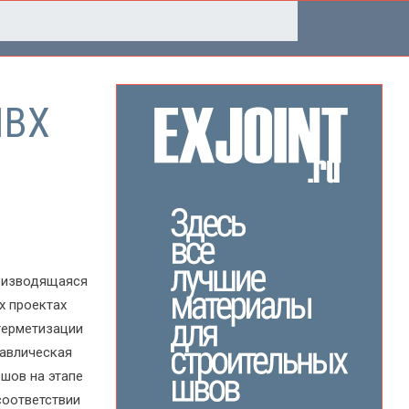
ПВХ
роизводящаяся
х проектах
герметизации
равлическая
шов на этапе
соответствии