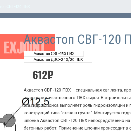
топ СВГ-120 ПВХ
Аквастоп СВГ-120 
Аквастоп СВГ-150 ПВХ
Аквастоп ДВС-240/20 ПВХ
612
₽
Аквастоп СВГ-120 ПВХ – специальная свг лента, п
на основе качественного ПВХ сырья. В строительны
эта гидрошпонка выполняет роль гидроизоляции и 
конструкций типа “стена в грунте”. Монтируется гид
шпонка Аквастоп СВГ-120 ПВХ непосредственно на 
бетонных работ. Применение шпонки происходит в 