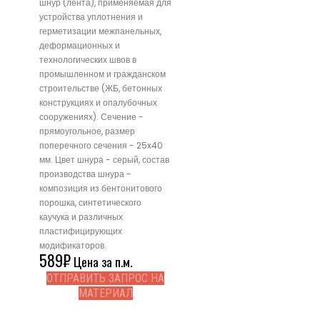
шнур (лента), применяемая для
устройства уплотнения и
герметизации межпанельных,
деформационных и
технологических швов в
промышленном и гражданском
строительстве (ЖБ, бетонных
конструкциях и опалубочных
сооружениях). Сечение -
прямоугольное, размер
поперечного сечения - 25x40
мм. Цвет шнура - серый, состав
производства шнура -
композиция из бентонитового
порошка, синтетического
каучука и различных
пластифицирующих
модификаторов.
589
₽
Цена за п.м.
ОТПРАВИТЬ ЗАПРОС НА
МАТЕРИАЛ