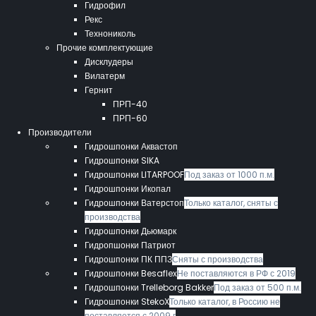
Гидрофил
Рекс
Технониколь
Прочие комплектующие
Дисклудеры
Вилатерм
Гернит
ПРП-40
ПРП-60
Производители
Гидрошпонки Аквастоп
Гидрошпонки SIKA
Гидрошпонки LITARPOOF
Под заказ от 1000 п.м.
Гидрошпонки Икопал
Гидрошпонки Ватерстоп
Только каталог, сняты с
производства
Гидрошпонки Дьюмарк
Гидропшонки Патриот
Гидрошпонки ПК ППЗ
Сняты с производства
Гидрошпонки Besaflex
Не поставляются в РФ с 2019
Гидрошпонки Trelleborg Bakker
Под заказ от 500 п.м.
Гидрошпонки StekoX
Только каталог, в Россию не
поставляется с 2009 г