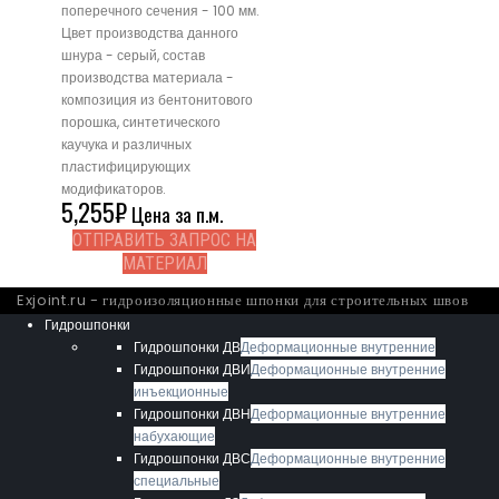
поперечного сечения - 100 мм.
Цвет производства данного
шнура - серый, состав
производства материала -
композиция из бентонитового
порошка, синтетического
каучука и различных
пластифицирующих
модификаторов.
5,255
₽
Цена за п.м.
ОТПРАВИТЬ ЗАПРОС НА
МАТЕРИАЛ
Exjoint.ru - гидроизоляционные шпонки для строительных швов
Гидрошпонки
Гидрошпонки ДВ
Деформационные внутренние
Гидрошпонки ДВИ
Деформационные внутренние
инъекционные
Гидрошпонки ДВН
Деформационные внутренние
набухающие
Гидрошпонки ДВС
Деформационные внутренние
специальные