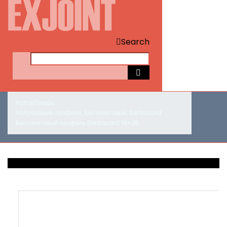
Search
Home
Товары
Набухающие профиля
,
Бентонитовые
,
Bentocord
Бентонитовый профиль Bentocord 19×25