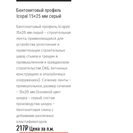
Бентонитовый профиль
Icopal 15×25 мм серый
Бентонитовый профиль Icopal
15x25 мм серый - строительная
лента, применяющаяся для
устройства уплотнения и
герметизации строительных
швов, стыков и трещин в
промышленном и гражданском
строительстве (ЖБ, бетонных
конструкциях и опалубочных
сооружениях). Сечение ленты -
прямоугольное, размер сечения
- 15x25 мм.Основной цвет
шнура - серый, состав
производства шнура -
бентонитовая глина с
добавками различных
пластификаторов.
217
₽
Цена за п.м.