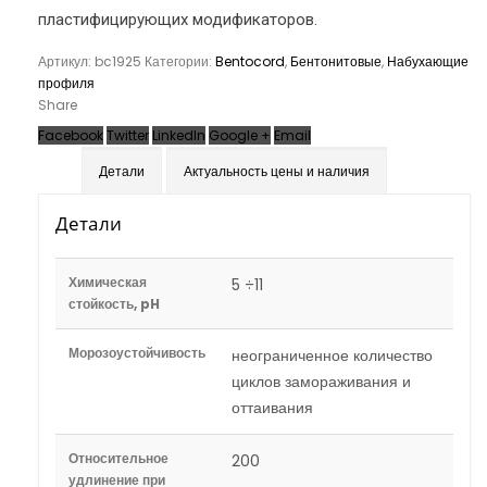
пластифицирующих модификаторов.
Артикул:
bc1925
Категории:
Bentocord
,
Бентонитовые
,
Набухающие
профиля
Share
Facebook
Twitter
LinkedIn
Google +
Email
Детали
Актуальность цены и наличия
Детали
Химическая
5 ÷11
стойкость, pH
Морозоустойчивость
неограниченное количество
циклов замораживания и
оттаивания
Относительное
200
удлинение при