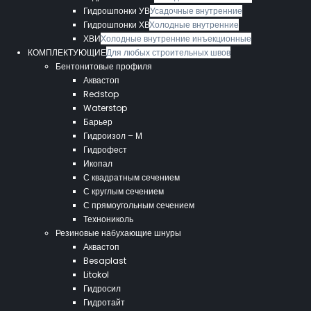
Гидрошпонки УВ
Усадочные внутренние
Гидрошпонки ХВ
Холодные внутренние
ХВИ
Холодные внутренние инъекционные
КОМПЛЕКТУЮЩИЕ
Для любых строительных швов
Бентонитовые профиля
Аквастоп
Redstop
Waterstop
Барьер
Гидроизол – М
Гидрофест
Икопал
С квадратным сечением
С круглым сечением
С прямоугольным сечением
Технониколь
Резиновые набухающие шнуры
Аквастоп
Besaplast
Litokol
Гидросил
Гидротайт