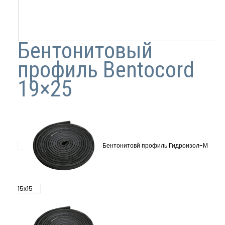
Бентонитовый
профиль Bentocord
19×25
Бентонитовй профиль Гидроизол-М
15х15