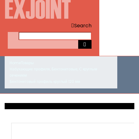
Search
Home
Товары
Набухающие профиля
,
Бентонитовые
,
С круглым
сечением
Бентонитовый профиль круглый 120 мм