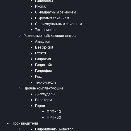
Гидрофест
Икопал
С квадратным сечением
С круглым сечением
С прямоугольным сечением
Технониколь
Резиновые набухающие шнуры
Аквастоп
Besaplast
Litokol
Гидросил
Гидротайт
Гидрофил
Рекс
Технониколь
Прочие комплектующие
Дисклудеры
Вилатерм
Гернит
ПРП-40
ПРП-60
Производители
Гидрошпонки Аквастоп