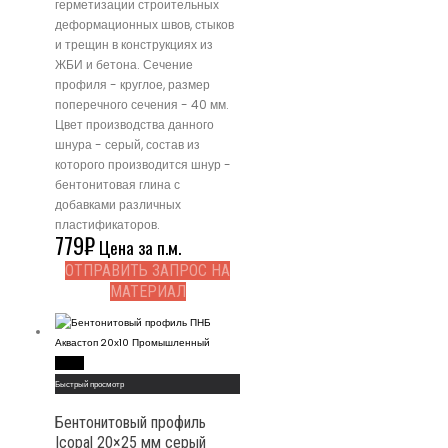
герметизации строительных
деформационных швов, стыков
и трещин в конструкциях из
ЖБИ и бетона. Сечение
профиля - круглое, размер
поперечного сечения - 40 мм.
Цвет производства данного
шнура - серый, состав из
которого производится шнур -
бентонитовая глина с
добавками различных
пластификаторов.
779
₽
Цена за п.м.
ОТПРАВИТЬ ЗАПРОС НА
МАТЕРИАЛ
Read More
Быстрый просмотр
Бентонитовый профиль
Icopal 20×25 мм серый