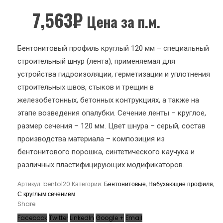
7,563
₽
Цена за п.м.
Бентонитовый профиль круглый 120 мм – специальный
строительный шнур (лента), применяемая для
устройства гидроизоляции, герметизации и уплотнения
строительных швов, стыков и трещин в
железобетонных, бетонных контрукциях, а также на
этапе возведения опалубки. Сечение ленты – круглое,
размер сечения – 120 мм. Цвет шнура – серый, состав
производства материала – композиция из
бентонитового порошка, синтетического каучука и
различных пластифицирующих модификаторов.
Артикул:
bento120
Категории:
Бентонитовые
,
Набухающие профиля
,
С круглым сечением
Share
Facebook
Twitter
LinkedIn
Google +
Email