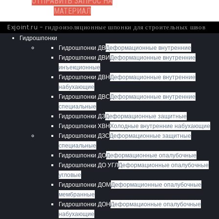
ОТПРАВИТЬ ЗАПРОС НА
МАТЕРИАЛ
Exjoint.ru - гидроизоляционные шпонки для строительных швов
Гидрошпонки
Гидрошпонки ДВ
Деформационные внутренние
Гидрошпонки ДВИ
Деформационные внутренние
инъекционные
Гидрошпонки ДВН
Деформационные внутренние
набухающие
Гидрошпонки ДВС
Деформационные внутренние
специальные
Гидрошпонки ДЗ
Деформационные защитные
Гидрошпонки ХВН
Холодные внутренние набухающие
Гидрошпонки ДЗС
Деформационные защитные
специальные
Гидрошпонки ДО
Деформационные опалубочные
Гидрошпонки ДО УГЛ
Деформационные опалубочные
угловые
Гидрошпонки ДОМ
Деформационные опалубочные
мембранные
Гидрошпонки ДОН
Деформационные опалубочные
набухающие