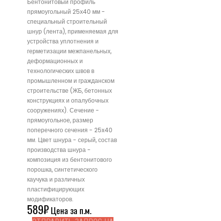
Бентонитовый профиль
прямоугольный 25х40 мм -
специальный строительный
шнур (лента), применяемая для
устройства уплотнения и
герметизации межпанельных,
деформационных и
технологических швов в
промышленном и гражданском
строительстве (ЖБ, бетонных
конструкциях и опалубочных
сооружениях). Сечение -
прямоугольное, размер
поперечного сечения - 25x40
мм. Цвет шнура - серый, состав
производства шнура -
композиция из бентонитового
порошка, синтетического
каучука и различных
пластифицирующих
модификаторов.
589
₽
Цена за п.м.