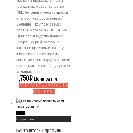
трещин в промышленном и
гражданском строительстве
(ЖБ, бетонных конструкциях и
опалубочных сооружениях).
Сечение - круглое, размер
поперечного сечения - 60 мм.
Цвет производства данного
шнура - серый, состав из
которого производится шнур -
композиция из бетонита,
синтетического каучука, а также
различных пластифицирующих
модификаторов.
1,750
₽
Цена за п.м.
ОТПРАВИТЬ ЗАПРОС НА
МАТЕРИАЛ
Read More
Быстрый просмотр
Бентонитовый профиль