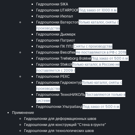
Гидрошпонки SIKA
Гидрошпонки LITARPOOF
Под заказ от 1000 п.м.
Гидрошпонки Икопал
Гидрошпонки Ватерстоп
Только каталог, сняты с
производства
Гидрошпонки Дьюмарк
Гидропшонки Патриот
Гидрошпонки ПК ППЗ
Сняты с производства
Гидрошпонки Besaflex
Не поставляются в РФ с 2019
Гидрошпонки Trelleborg Bakker
Под заказ от 500 п.м.
Гидрошпонки StekoX
Только каталог, в Россию не
поставляется с 2009 г
Гидрошпонки РЕКС
Гидрошпонки Гидроконтур
Только каталог, сняты с
производства
Гидрошпонки ТехноНИКОЛЬ
Поставляются только в
системе
Гидрпошпонки Ультрабанд
Под заказ от 500 п.м.
Применение
Гидрошпонки для деформационных швов
Гидрошпонки для конструкций “Стена в грунте”
Гидрошпонки для технологических швов