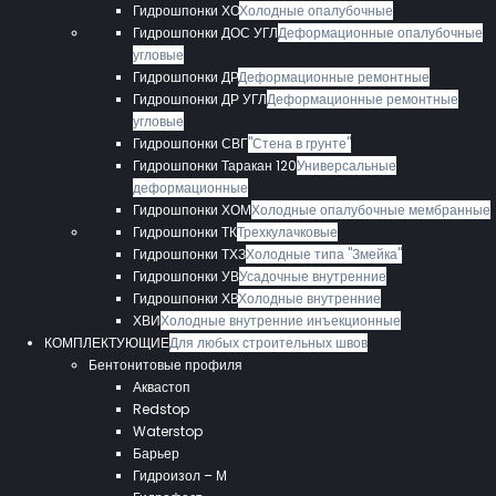
Гидрошпонки ХО
Холодные опалубочные
Гидрошпонки ДОС УГЛ
Деформационные опалубочные
угловые
Гидрошпонки ДР
Деформационные ремонтные
Гидрошпонки ДР УГЛ
Деформационные ремонтные
угловые
Гидрошпонки СВГ
"Стена в грунте"
Гидрошпонки Таракан 120
Универсальные
деформационные
Гидрошпонки ХОМ
Холодные опалубочные мембранные
Гидрошпонки ТК
Трехкулачковые
Гидрошпонки ТХЗ
Холодные типа "Змейка"
Гидрошпонки УВ
Усадочные внутренние
Гидрошпонки ХВ
Холодные внутренние
ХВИ
Холодные внутренние инъекционные
КОМПЛЕКТУЮЩИЕ
Для любых строительных швов
Бентонитовые профиля
Аквастоп
Redstop
Waterstop
Барьер
Гидроизол – М