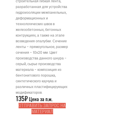
строительная гибкая лента,
разработанная для устройства
гидроизоляции межпанельных,
деформационных и
технологических швов в
железобетонных, бетонных
контрукциях, а также на этапе
возведения опалубки. Сечение
ленты - прямоугольное, размер
сечения - 10x20 мм. Цвет
производства данного шнура -
серый, сырье производства
материала - композиция из
бентонитового порошка,
синтетического каучука и
различных пластифицирующих
модификаторов.
135
₽
Цена за п.м.
ОТПРАВИТЬ ЗАПРОС НА
МАТЕРИАЛ