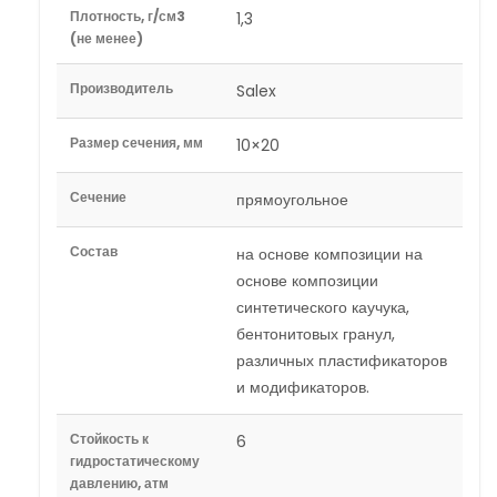
Плотность, г/см3
1,3
(не менее)
Производитель
Salex
Размер сечения, мм
10×20
Сечение
прямоугольное
Состав
на основе композиции на
основе композиции
синтетического каучука,
бентонитовых гранул,
различных пластификаторов
и модификаторов.
Стойкость к
6
гидростатическому
давлению, атм