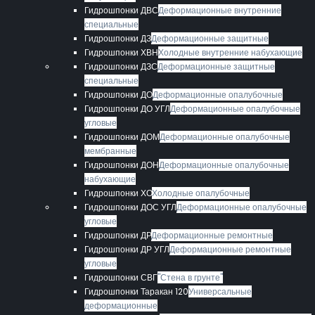
Гидрошпонки ДВС
Деформационные внутренние
специальные
Гидрошпонки ДЗ
Деформационные защитные
Гидрошпонки ХВН
Холодные внутренние набухающие
Гидрошпонки ДЗС
Деформационные защитные
специальные
Гидрошпонки ДО
Деформационные опалубочные
Гидрошпонки ДО УГЛ
Деформационные опалубочные
угловые
Гидрошпонки ДОМ
Деформационные опалубочные
мембранные
Гидрошпонки ДОН
Деформационные опалубочные
набухающие
Гидрошпонки ХО
Холодные опалубочные
Гидрошпонки ДОС УГЛ
Деформационные опалубочные
угловые
Гидрошпонки ДР
Деформационные ремонтные
Гидрошпонки ДР УГЛ
Деформационные ремонтные
угловые
Гидрошпонки СВГ
"Стена в грунте"
Гидрошпонки Таракан 120
Универсальные
деформационные