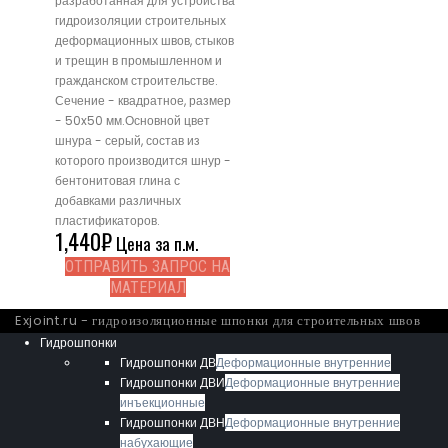
разработанная для устройства
гидроизоляции строительных
деформационных швов, стыков
и трещин в промышленном и
гражданском строительстве.
Сечение - квадратное, размер
- 50x50 мм.Основной цвет
шнура - серый, состав из
которого производится шнур -
бентонитовая глина с
добавками различных
пластификаторов.
1,440
₽
Цена за п.м.
ОТПРАВИТЬ ЗАПРОС НА
МАТЕРИАЛ
Exjoint.ru - гидроизоляционные шпонки для строительных швов
Гидрошпонки
Гидрошпонки ДВ
Деформационные внутренние
Гидрошпонки ДВИ
Деформационные внутренние
инъекционные
Гидрошпонки ДВН
Деформационные внутренние
набухающие