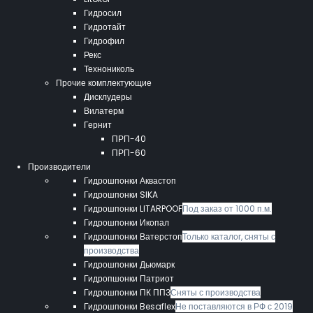
Гидросил
Гидротайт
Гидрофил
Рекс
Технониколь
Прочие комплектующие
Дисклудеры
Вилатерм
Гернит
ПРП-40
ПРП-60
Производители
Гидрошпонки Аквастоп
Гидрошпонки SIKA
Гидрошпонки LITARPOOF
Под заказ от 1000 п.м.
Гидрошпонки Икопал
Гидрошпонки Ватерстоп
Только каталог, сняты с
производства
Гидрошпонки Дьюмарк
Гидропшонки Патриот
Гидрошпонки ПК ППЗ
Сняты с производства
Гидрошпонки Besaflex
Не поставляются в РФ с 2019