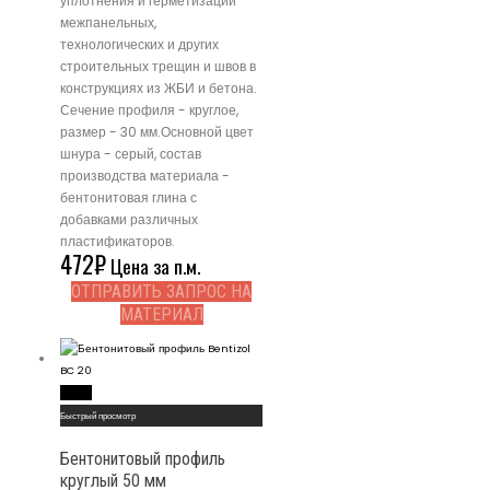
уплотнения и герметизации
межпанельных,
технологических и других
строительных трещин и швов в
конструкциях из ЖБИ и бетона.
Сечение профиля - круглое,
размер - 30 мм.Основной цвет
шнура - серый, состав
производства материала -
бентонитовая глина с
добавками различных
пластификаторов.
472
₽
Цена за п.м.
ОТПРАВИТЬ ЗАПРОС НА
МАТЕРИАЛ
Read More
Быстрый просмотр
Бентонитовый профиль
круглый 50 мм