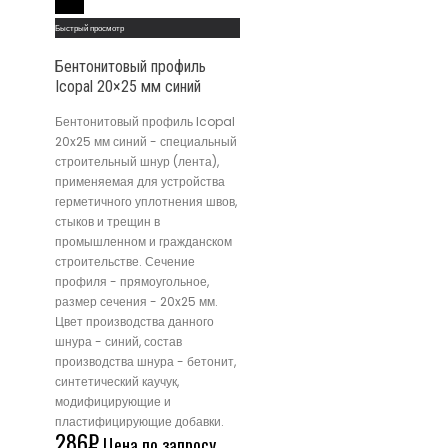
Read More
Быстрый просмотр
Бентонитовый профиль
Icopal 20×25 мм синий
Бентонитовый профиль Icopal
20x25 мм синий - специальный
строительный шнур (лента),
применяемая для устройства
герметичного уплотнения швов,
стыков и трещин в
промышленном и гражданском
строительстве. Сечение
профиля - прямоугольное,
размер сечения - 20x25 мм.
Цвет производства данного
шнура - синий, состав
производства шнура - бетонит,
синтетический каучук,
модифицирующие и
пластифицирующие добавки.
286
₽
Цена по запросу