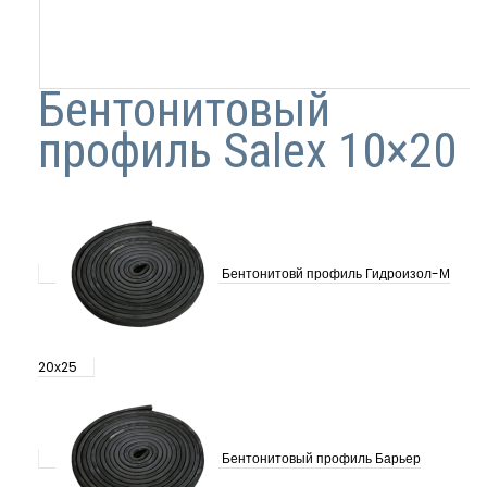
Бентонитовый
профиль Salex 10×20
Бентонитовй профиль Гидроизол-М
20х25
Бентонитовый профиль Барьер