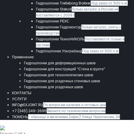
Гидрошпонки Trelleborg Bakker
Под заказ от 500 п.м.
Гидрошпонки StekoX
Только каталог, в Россию не
поставляется с 2009 г
Гидрошпонки РЕКС
Гидрошпонки Гидроконтур
Только каталог, сняты с
производства
Гидрошпонки ТехноНИКОЛЬ
Поставляются только в
системе
Гидрпошпонки Ультрабанд
Под заказ от 500 п.м.
Применение
Гидрошпонки для деформационных швов
Гидрошпонки для конструкций “Стена в грунте”
Гидрошпонки для технологических швов
Гидрошпонки для усадочных стеновых швов
Гидрошпонки для усадочных швов
КОНТАКТЫ
УСЛУГИ
INFO@EXJOINT.RU
По вопросам наличия и оптовых цен
+7 (345) 249-2695
Звоните по техническим вопросам
ТЮМЕНЬ
- образцы и мелочевка (офис) Улица Черепанова, 29
Enquiry Cart
×