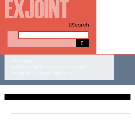
Search
Home
Товары
Набухающие профиля
,
Бентонитовые
,
Salex
Бентонитовый профиль Salex 10×20