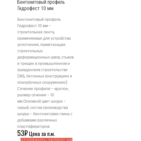
Бентонитовый профиль
Гидрофест 10 мм
Бентонитовый профиль
Гидрофест 10 мм -
строительная лента,
применяемая для устройства
уплотнения, герметизации
строительных
деформационных швов, стыков
и трещин в промышленном и
гражданском строительстве
(ЖБ, бетонных конструкциях и
опалубочных сооружениях).
Сечение профиля - круглое,
размер сечения - 10
мм.Основной цвет шнура -
серый, состав производства
шнура - бентонитовая глина с
добавками различных
пластификаторов.
53
₽
Цена за п.м.
ОТПРАВИТЬ ЗАПРОС НА