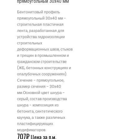
прямоугольный 30х40 мм
Бентонитовый профиль
прямоугольный 30х40 мм -
строительная пластичная
лента, разработанная для
устройства гидроизоляции
строительных
деформационных швов, стыков
и трещин в промышленном и
гражданском строительстве
(ЖБ, бетонных конструкциях и
опалубочных сооружениях).
Сечение - прямоугольное,
размер сечения - 30x40
мм.Основной цвет шнура -
серый, состав производства
шнура - композиция из
бетонита, синтетического
каучука, а также различных
пластифицирующих
модификаторов.
707
₽
Цена за п.м.