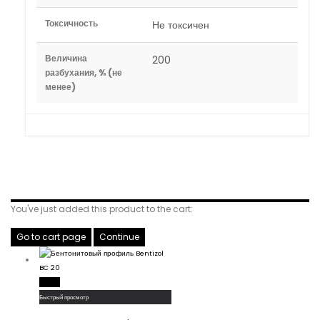
Токсичность
Не токсичен
Величина
200
разбухания, % (не
менее)
Related Products
You've just added this product to the cart:
Go to cart page
Continue
Read More
Быстрый просмотр