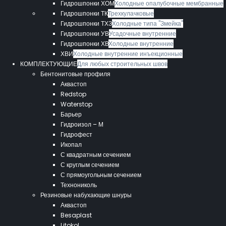
Гидрошпонки ХОМ
Холодные опалубочные мембранные
Гидрошпонки ТК
Трехкулачковые
Гидрошпонки ТХЗ
Холодные типа "Змейка"
Гидрошпонки УВ
Усадочные внутренние
Гидрошпонки ХВ
Холодные внутренние
ХВИ
Холодные внутренние инъекционные
КОМПЛЕКТУЮЩИЕ
Для любых строительных швов
Бентонитовые профиля
Аквастоп
Redstop
Waterstop
Барьер
Гидроизол – М
Гидрофест
Икопал
С квадратным сечением
С круглым сечением
С прямоугольным сечением
Технониколь
Резиновые набухающие шнуры
Аквастоп
Besaplast
Litokol