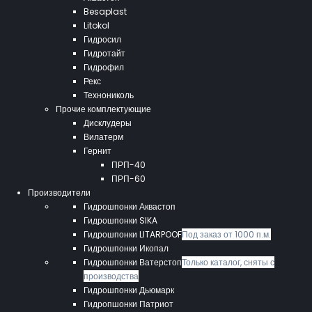
Besaplast
Litokol
Гидросил
Гидротайт
Гидрофил
Рекс
Технониколь
Прочие комплектующие
Дисклудеры
Вилатерм
Гернит
ПРП-40
ПРП-60
Производители
Гидрошпонки Аквастоп
Гидрошпонки SIKA
Гидрошпонки LITARPOOF
Под заказ от 1000 п.м.
Гидрошпонки Икопал
Гидрошпонки Ватерстоп
Только каталог, сняты с
производства
Гидрошпонки Дьюмарк
Гидропшонки Патриот