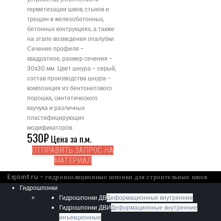
герметизации швов, стыков и
трещин в железобетонных,
бетонных контрукциях, а также
на этапе возведения опалубки.
Сечение профиля -
квадратное, размер сечения -
30x30 мм. Цвет шнура - серый,
состав производства шнура -
композиция из бентонитового
порошка, синтетического
каучука и различных
пластифицирующих
модификаторов.
530
₽
Цена за п.м.
ОТПРАВИТЬ ЗАПРОС НА
МАТЕРИАЛ
Exjoint.ru - гидроизоляционные шпонки для строительных швов
Гидрошпонки
Гидрошпонки ДВ
Деформационные внутренние
Гидрошпонки ДВИ
Деформационные внутренние
инъекционные