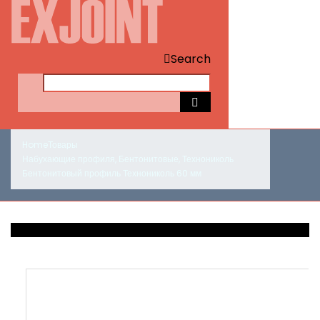
Search
Home
Товары
Набухающие профиля
,
Бентонитовые
,
Технониколь
Бентонитовый профиль Технониколь 60 мм