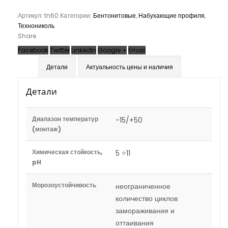
Артикул:
tn60
Категории:
Бентонитовые
,
Набухающие профиля
,
Технониколь
Share
Facebook
Twitter
LinkedIn
Google +
Email
Детали
Актуальность цены и наличия
Детали
Диапазон температур
-15/+50
(монтаж)
Химическая стойкость,
5 ÷11
pH
Морозоустойчивость
неограниченное
количество циклов
замораживания и
оттаивания