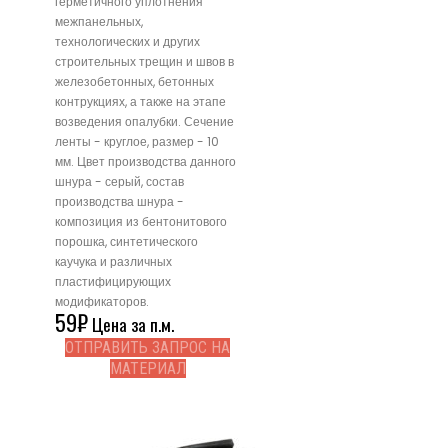
герметичного уплотнения
межпанельных,
технологических и других
строительных трещин и швов в
железобетонных, бетонных
контрукциях, а также на этапе
возведения опалубки. Сечение
ленты - круглое, размер - 10
мм. Цвет производства данного
шнура - серый, состав
производства шнура -
композиция из бентонитового
порошка, синтетического
каучука и различных
пластифицирующих
модификаторов.
59
₽
Цена за п.м.
ОТПРАВИТЬ ЗАПРОС НА
МАТЕРИАЛ