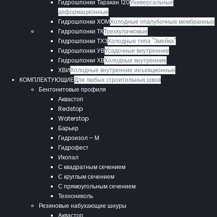
Гидрошпонки Таракан 120
Универсальные
деформационные
Гидрошпонки ХОМ
Холодные опалубочные мембранные
Гидрошпонки ТК
Трехкулачковые
Гидрошпонки ТХЗ
Холодные типа "Змейка"
Гидрошпонки УВ
Усадочные внутренние
Гидрошпонки ХВ
Холодные внутренние
ХВИ
Холодные внутренние инъекционные
КОМПЛЕКТУЮЩИЕ
Для любых строительных швов
Бентонитовые профиля
Аквастоп
Redstop
Waterstop
Барьер
Гидроизол – М
Гидрофест
Икопал
С квадратным сечением
С круглым сечением
С прямоугольным сечением
Технониколь
Резиновые набухающие шнуры
Аквастоп