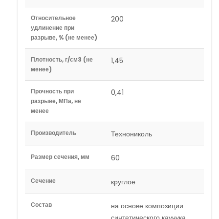
Относительное
200
удлинение при
разрыве, % (не менее)
Плотность, г/см3 (не
1,45
менее)
Прочность при
0,41
разрыве, МПа, не
менее
Производитель
Технониколь
Размер сечения, мм
60
Сечение
круглое
Состав
на основе композиции
синтетического каучука,