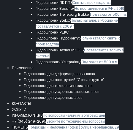
Гидрошпонки ПК ППЗ
Сняты с производства
Гидрошпонки Besaflex
Не поставляются в РФ с 2019
Гидрошпонки Trelleborg Bakker
Под заказ от 500 п.м.
Гидрошпонки StekoX
Только каталог, в Россию не
поставляется с 2009 г
Гидрошпонки РЕКС
Гидрошпонки Гидроконтур
Только каталог, сняты с
производства
Гидрошпонки ТехноНИКОЛЬ
Поставляются только в
системе
Гидрпошпонки Ультрабанд
Под заказ от 500 п.м.
Применение
Гидрошпонки для деформационных швов
Гидрошпонки для конструкций “Стена в грунте”
Гидрошпонки для технологических швов
Гидрошпонки для усадочных стеновых швов
Гидрошпонки для усадочных швов
КОНТАКТЫ
УСЛУГИ
INFO@EXJOINT.RU
По вопросам наличия и оптовых цен
+7 (345) 249-2695
Звоните по техническим вопросам
ТЮМЕНЬ
- образцы и мелочевка (офис) Улица Черепанова, 29