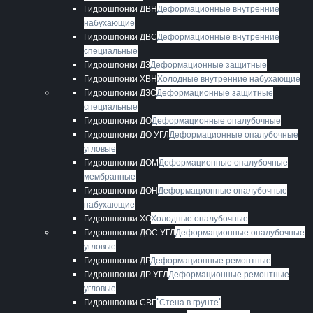
Гидрошпонки ДВН
Деформационные внутренние
набухающие
Гидрошпонки ДВС
Деформационные внутренние
специальные
Гидрошпонки ДЗ
Деформационные защитные
Гидрошпонки ХВН
Холодные внутренние набухающие
Гидрошпонки ДЗС
Деформационные защитные
специальные
Гидрошпонки ДО
Деформационные опалубочные
Гидрошпонки ДО УГЛ
Деформационные опалубочные
угловые
Гидрошпонки ДОМ
Деформационные опалубочные
мембранные
Гидрошпонки ДОН
Деформационные опалубочные
набухающие
Гидрошпонки ХО
Холодные опалубочные
Гидрошпонки ДОС УГЛ
Деформационные опалубочные
угловые
Гидрошпонки ДР
Деформационные ремонтные
Гидрошпонки ДР УГЛ
Деформационные ремонтные
угловые
Гидрошпонки СВГ
"Стена в грунте"