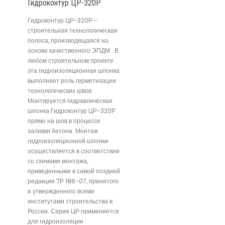
Гидроконтур ЦР-320Р
Гидроконтур ЦР-320Р -
строительная технологическая
полоса, производящаяся на
основе качественного ЭПДМ . В
любом строительном проекте
эта гидроизоляционная шпонка
выполняет роль герметизации
технологических швов.
Монтируется гидравлическая
шпонка Гидроконтур ЦР-320Р
прямо на шов в процессе
заливки бетона. Монтаж
гидроизоляционной шпонки
осуществляется в соответствии
со схемами монтажа,
приведенными в самой поздней
редакции ТР 186-07, принятого
и утвержденного всеми
институтами строительства в
России. Серия ЦР применяется
для гидроизоляции