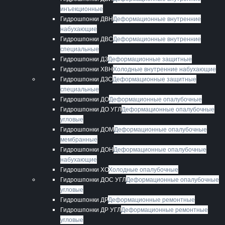
инъекционные
Гидрошпонки ДВН
Деформационные внутренние
набухающие
Гидрошпонки ДВС
Деформационные внутренние
специальные
Гидрошпонки ДЗ
Деформационные защитные
Гидрошпонки ХВН
Холодные внутренние набухающие
Гидрошпонки ДЗС
Деформационные защитные
специальные
Гидрошпонки ДО
Деформационные опалубочные
Гидрошпонки ДО УГЛ
Деформационные опалубочные
угловые
Гидрошпонки ДОМ
Деформационные опалубочные
мембранные
Гидрошпонки ДОН
Деформационные опалубочные
набухающие
Гидрошпонки ХО
Холодные опалубочные
Гидрошпонки ДОС УГЛ
Деформационные опалубочные
угловые
Гидрошпонки ДР
Деформационные ремонтные
Гидрошпонки ДР УГЛ
Деформационные ремонтные
угловые