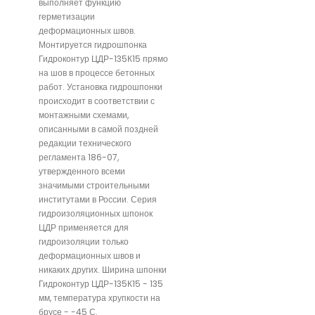
выполняет функцию
герметизации
деформационных швов.
Монтируется гидрошпонка
Гидроконтур ЦДР-135К15 прямо
на шов в процессе бетонных
работ. Установка гидрошпонки
происходит в соответствии с
монтажными схемами,
описанными в самой поздней
редакции технического
регламента 186-07,
утвержденного всеми
значимыми строительными
институтами в России. Серия
гидроизоляционных шпонок
ЦДР применяется для
гидроизоляции только
деформационных швов и
никаких других. Ширина шпонки
Гидроконтур ЦДР-135К15 - 135
мм, температура хрупкости на
брусе - -45 С.