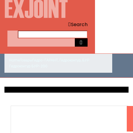
Search
Home
Товары
Гидро-ГАРАНТ
,
Гидроконтур
,
БУР
Гидроконтур БУР-200