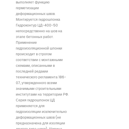
выполняет функцию
герметизации
деформационных швов.
Монтируется гидрошпонка
Гидроконтур ЦД-400-50
непосредственно на шов на
этапе бетонных работ.
Применение
гидроизоляционной шпонки
происходит в строгом
соответствии с монтажными
схемами, описанными в
последней редакии
технического регламента 186-
07, утвержденного всеми
значимыми строительными
институтами на территории РФ.
Серия гидрошпонок ЦД
применяется для
гидроизоляции исключительно
деформационных швов (не
предназначена для изоляции
другого типа швов). Ширина