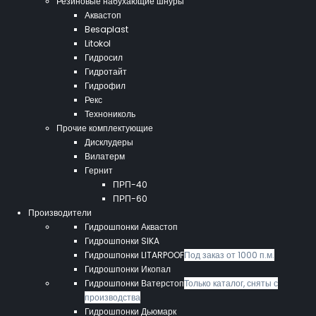
Резиновые набухающие шнуры
Аквастоп
Besaplast
Litokol
Гидросил
Гидротайт
Гидрофил
Рекс
Технониколь
Прочие комплектующие
Дисклудеры
Вилатерм
Гернит
ПРП-40
ПРП-60
Производители
Гидрошпонки Аквастоп
Гидрошпонки SIKA
Гидрошпонки LITARPOOF
Под заказ от 1000 п.м.
Гидрошпонки Икопал
Гидрошпонки Ватерстоп
Только каталог, сняты с
производства
Гидрошпонки Дьюмарк