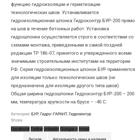
функцию гидроизоляции и герметизации
технологических швов. Устанавливается
гидроизоляционная шпонка Гидроконтур БУР-200 прямо
на шов в течение бетонных работ. Установка
гидрошпонки осуществляется строго в соответствии со
схемами монтажа, приведенными в самой поздней
редакции ТР 186-07, принятого и утвержденного всеми
значимыми строительными институтами на территории
РФ. Серия гидроизоляционных шпонок БУР применяется
для изоляции только технологических швов (не
предназначена для изоляции другого типа швов).
Общая ширина гидрошпонки Гидроконтур БУР-200 – 200
мм, температура хрупкости на брусе – -40 С.
Категории:
БУР
,
Гидро-ГАРАНТ
,
Гидроконтур
Share
Facebook
Twitter
LinkedIn
Google +
Email
Детали
Актуальность цены и наличия