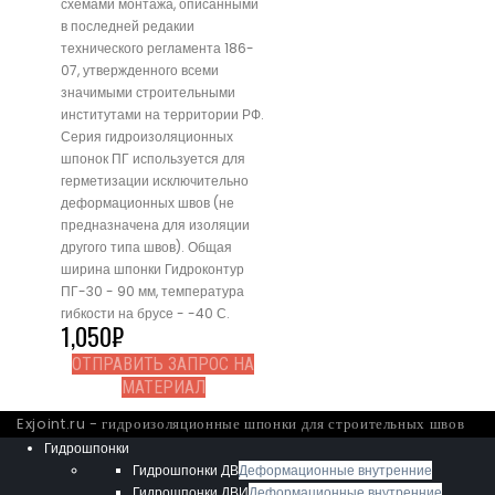
схемами монтажа, описанными
в последней редакии
технического регламента 186-
07, утвержденного всеми
значимыми строительными
институтами на территории РФ.
Серия гидроизоляционных
шпонок ПГ используется для
герметизации исключительно
деформационных швов (не
предназначена для изоляции
другого типа швов). Общая
ширина шпонки Гидроконтур
ПГ-30 - 90 мм, температура
гибкости на брусе - -40 С.
1,050
₽
ОТПРАВИТЬ ЗАПРОС НА
МАТЕРИАЛ
Exjoint.ru - гидроизоляционные шпонки для строительных швов
Гидрошпонки
Гидрошпонки ДВ
Деформационные внутренние
Гидрошпонки ДВИ
Деформационные внутренние