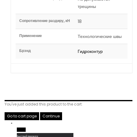
трещины
Сопротивление раздиру, кН
18
Применение
Технологические швы
Брэнд
Гидроконтур
Related Products
You've just added this product to the cart:
Go to cart page
Continue
Read More
Быстрый просмотр