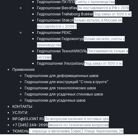
Гидрошпонки ПК ППЗ
Сняты с производства
Гидрошпонки Besaflex
Не поставляются в РФ с 2019
Гидрошпонки Trelleborg Bakker
Под заказ от 500 п.м.
Гидрошпонки StekoX
Только каталог, в Россию не
поставляется с 2009 г
Гидрошпонки РЕКС
Гидрошпонки Гидроконтур
Только каталог, сняты с
производства
Гидрошпонки ТехноНИКОЛЬ
Поставляются только в
системе
Гидрпошпонки Ультрабанд
Под заказ от 500 п.м.
Применение
Гидрошпонки для деформационных швов
Гидрошпонки для конструкций “Стена в грунте”
Гидрошпонки для технологических швов
Гидрошпонки для усадочных стеновых швов
Гидрошпонки для усадочных швов
КОНТАКТЫ
УСЛУГИ
INFO@EXJOINT.RU
По вопросам наличия и оптовых цен
+7 (345) 249-2695
Звоните по техническим вопросам
ТЮМЕНЬ
- образцы и мелочевка (офис) Улица Черепанова, 29