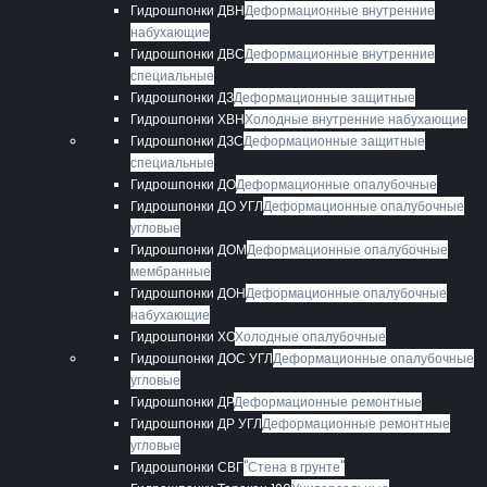
Гидрошпонки ДВН
Деформационные внутренние
набухающие
Гидрошпонки ДВС
Деформационные внутренние
специальные
Гидрошпонки ДЗ
Деформационные защитные
Гидрошпонки ХВН
Холодные внутренние набухающие
Гидрошпонки ДЗС
Деформационные защитные
специальные
Гидрошпонки ДО
Деформационные опалубочные
Гидрошпонки ДО УГЛ
Деформационные опалубочные
угловые
Гидрошпонки ДОМ
Деформационные опалубочные
мембранные
Гидрошпонки ДОН
Деформационные опалубочные
набухающие
Гидрошпонки ХО
Холодные опалубочные
Гидрошпонки ДОС УГЛ
Деформационные опалубочные
угловые
Гидрошпонки ДР
Деформационные ремонтные
Гидрошпонки ДР УГЛ
Деформационные ремонтные
угловые
Гидрошпонки СВГ
"Стена в грунте"