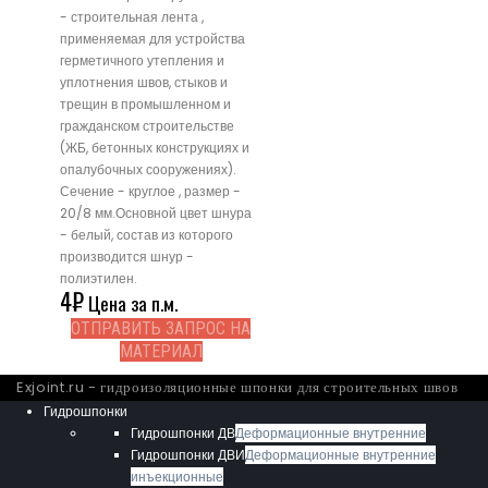
- строительная лента ,
применяемая для устройства
герметичного утепления и
уплотнения швов, стыков и
трещин в промышленном и
гражданском строительстве
(ЖБ, бетонных конструкциях и
опалубочных сооружениях).
Сечение - круглое , размер -
20/8 мм.Основной цвет шнура
- белый, состав из которого
производится шнур -
полиэтилен.
4
₽
Цена за п.м.
ОТПРАВИТЬ ЗАПРОС НА
МАТЕРИАЛ
Exjoint.ru - гидроизоляционные шпонки для строительных швов
Гидрошпонки
Гидрошпонки ДВ
Деформационные внутренние
Гидрошпонки ДВИ
Деформационные внутренние
инъекционные