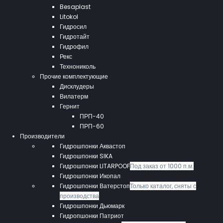
Besaplast
Litokol
Гидросил
Гидротайт
Гидрофил
Рекс
Технониколь
Прочие комплектующие
Дисклудеры
Вилатерм
Гернит
ПРП-40
ПРП-60
Производители
Гидрошпонки Аквастоп
Гидрошпонки SIKA
Гидрошпонки LITARPOOF
Под заказ от 1000 п.м.
Гидрошпонки Икопал
Гидрошпонки Ватерстоп
Только каталог, сняты с
производства
Гидрошпонки Дьюмарк
Гидропшонки Патриот