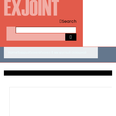
Search
Home
Товары
Изонел
Изонел 6 мм круглый сплошной