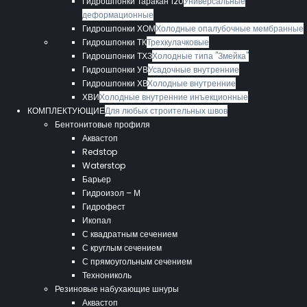
Гидрошпонки Таракан 120
Универсальные
деформационные
Гидрошпонки ХОМ
Холодные опалубочные мембранные
Гидрошпонки ТК
Трехкулачковые
Гидрошпонки ТХЗ
Холодные типа "Змейка"
Гидрошпонки УВ
Усадочные внутренние
Гидрошпонки ХВ
Холодные внутренние
ХВИ
Холодные внутренние инъекционные
КОМПЛЕКТУЮЩИЕ
Для любых строительных швов
Бентонитовые профиля
Аквастоп
Redstop
Waterstop
Барьер
Гидроизол – М
Гидрофест
Икопал
С квадратным сечением
С круглым сечением
С прямоугольным сечением
Технониколь
Резиновые набухающие шнуры
Аквастоп