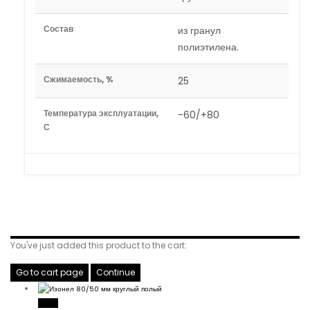
Состав
из гранул
полиэтилена.
Сжимаемость, %
25
Температура эксплуатации,
-60/+80
С
Related Products
You've just added this product to the cart:
Go to cart page
Continue
Read More