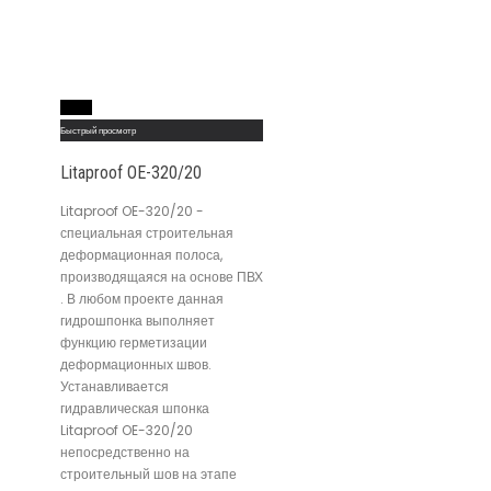
Read More
Быстрый просмотр
Litaproof OE-320/20
Litaproof OE-320/20 -
специальная строительная
деформационная полоса,
производящаяся на основе ПВХ
. В любом проекте данная
гидрошпонка выполняет
функцию герметизации
деформационных швов.
Устанавливается
гидравлическая шпонка
Litaproof OE-320/20
непосредственно на
строительный шов на этапе