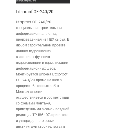
Быстрый просмотр
Litaproof OE-240/20
Litaproof OE-240/20 -
специальная строительная
деформационная лента,
произведенная из ПВХ сырья. В
любом строительном проекте
данная гидрошпонка
выполняет функцию
гидроизоляции и герметизации
деформационных швов.
Монтируется шпонка Litaproof
OE-240/20 прямо на шов в
процессе бетонных работ.
Монтаж шпонки
осуществляется в соответствии
со схемами монтажа,
приведенными в самой поздней
редакции ТР 186-07, принятого
и утвержденного всеми
институтами строительства в