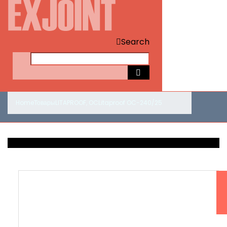
Search
Home
Товары
LITAPROOF
,
OC
Litaproof OC-240/25