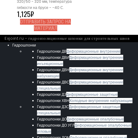
320/50 - 320 мм, температура
гибкости на брусе - -40 С.
1,125
₽
ОТПРАВИТЬ ЗАПРОС НА
МАТЕРИАЛ
Exjoint.ru - гидроизоляционные шпонки для строительных швов
Гидрошпонки
Гидрошпонки ДВ
Деформационные внутренние
Гидрошпонки ДВИ
Деформационные внутренние
инъекционные
Гидрошпонки ДВН
Деформационные внутренние
набухающие
Гидрошпонки ДВС
Деформационные внутренние
специальные
Гидрошпонки ДЗ
Деформационные защитные
Гидрошпонки ХВН
Холодные внутренние набухающие
Гидрошпонки ДЗС
Деформационные защитные
специальные
Гидрошпонки ДО
Деформационные опалубочные
Гидрошпонки ДО УГЛ
Деформационные опалубочные
угловые
Гидрошпонки ДОМ
Деформационные опалубочные