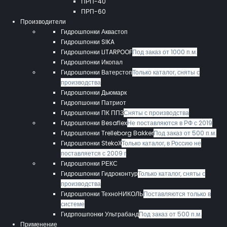
ПРП-40
ПРП-60
Производители
Гидрошпонки Аквастоп
Гидрошпонки SIKA
Гидрошпонки LITARPOOF
Под заказ от 1000 п.м.
Гидрошпонки Икопал
Гидрошпонки Ватерстоп
Только каталог, сняты с
производства
Гидрошпонки Дьюмарк
Гидропшонки Патриот
Гидрошпонки ПК ППЗ
Сняты с производства
Гидрошпонки Besaflex
Не поставляются в РФ с 2019
Гидрошпонки Trelleborg Bakker
Под заказ от 500 п.м.
Гидрошпонки StekoX
Только каталог, в Россию не
поставляется с 2009 г
Гидрошпонки РЕКС
Гидрошпонки Гидроконтур
Только каталог, сняты с
производства
Гидрошпонки ТехноНИКОЛЬ
Поставляются только в
системе
Гидрпошпонки Ультрабанд
Под заказ от 500 п.м.
Применение