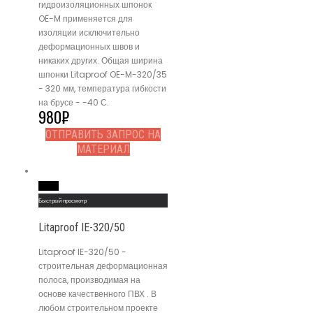
гидроизоляционных шпонок
OE-M применяется для
изоляции исключительно
деформационных швов и
никаких других. Общая ширина
шпонки Litaproof OE-M-320/35
- 320 мм, температура гибкости
на брусе - -40 С.
980
₽
ОТПРАВИТЬ ЗАПРОС НА
МАТЕРИАЛ
Read More
Быстрый просмотр
Litaproof IE-320/50
Litaproof IE-320/50 -
строительная деформационная
полоса, производимая на
основе качественного ПВХ . В
любом строительном проекте