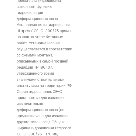
проекте эта гидрошпонка
выполняет функцию
гидроизоляции
деформационных швов.
Устанавливается гидрошпонка
Litaproof OE-C-300/25 прямо
на шов на этапе бетонных
работ. Установка шпонки
осуществляется в соответствии
со схемами монтажа,
описанными в самой поздней
редакции ТР 186-07,
утвержденного всеми
значимыми строительными
институтами на территории РФ.
Серия гидрошпонок OE-C
применяется для изоляции
исключительно
деформационных швов (не
предназначена для изоляции
другого типа швов). Общая
ширина гидрошпонки Litaproof
OE-C-300/25 - 170 мм,