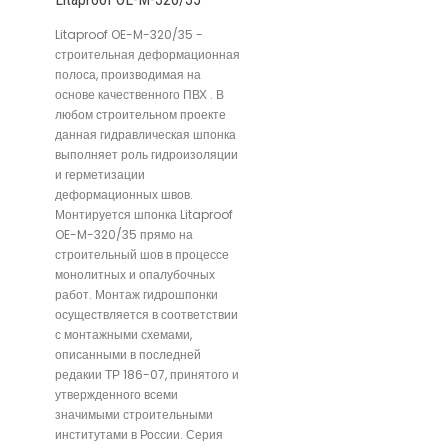
Litaproof OE-M-320/35 -
строительная деформационная
полоса, производимая на
основе качественного ПВХ . В
любом строительном проекте
данная гидравлическая шпонка
выполняет роль гидроизоляции
и герметизации
деформационных швов.
Монтируется шпонка Litaproof
OE-M-320/35 прямо на
строительный шов в процессе
монолитных и опалубочных
работ. Монтаж гидрошпонки
осуществляется в соответствии
с монтажными схемами,
описанными в последней
редакии ТР 186-07, принятого и
утвержденного всеми
значимыми строительными
институтами в России. Серия