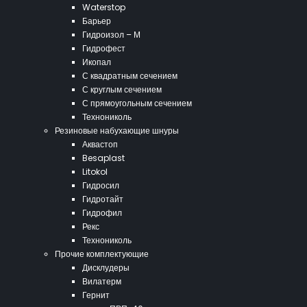
Waterstop
Барьер
Гидроизол – М
Гидрофест
Икопал
С квадратным сечением
С круглым сечением
С прямоугольным сечением
Технониколь
Резиновые набухающие шнуры
Аквастоп
Besaplast
Litokol
Гидросил
Гидротайт
Гидрофил
Рекс
Технониколь
Прочие комплектующие
Дисклудеры
Вилатерм
Гернит