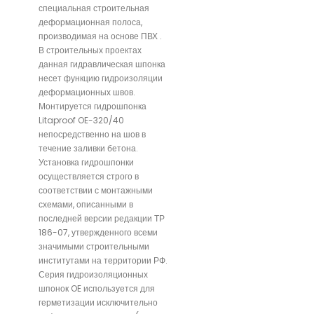
специальная строительная
деформационная полоса,
производимая на основе ПВХ .
В строительных проектах
данная гидравлическая шпонка
несет функцию гидроизоляции
деформационных швов.
Монтируется гидрошпонка
Litaproof OE-320/40
непосредственно на шов в
течение заливки бетона.
Установка гидрошпонки
осуществляется строго в
соответствии с монтажными
схемами, описанными в
последней версии редакции ТР
186-07, утвержденного всеми
значимыми строительными
институтами на территории РФ.
Серия гидроизоляционных
шпонок OE используется для
герметизации исключительно