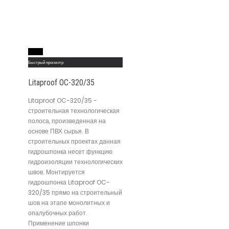
Read More
Быстрый просмотр
Litaproof OC-320/35
Litaproof OC-320/35 -
строительная технологическая
полоса, произведенная на
основе ПВХ сырья. В
строительных проектах данная
гидрошпонка несет функцию
гидроизоляции технологических
швов. Монтируется
гидрошпонка Litaproof OC-
320/35 прямо на строительный
шов на этапе монолитных и
опалубочных работ.
Применение шпонки