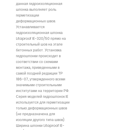
данная гидроизоляционная
шпонка выполняет роль
герметизации
деформационных швов.
Устанавливается
гидроизоляционная шпонка
Litaproof IE-320/50 прямо на
строительный шов на этапе
бетонных работ. Установка
гидрошпонки происходит в
соответствии со схемами
монтажа, приведенными в
самой поздней редакции ТР
186-07, утвержденного всеми
значимыми строительными
институтами на территории РФ.
Серия моделей гидрошпонок IE
используется для герметизации
только деформационных швов
(не предназначена для
изоляции другого типа швов).
Ширина шпонки Litaproof IE-