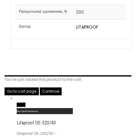
Предельное удлинение, %
290
Брэнд
LITAPROOF
Related Products
You've just added this product to the cart:
Go to cart page
Continue
Read More
Быстрый просмотр
Litaproof OE-320/40
Litaproof OE-320/40 -