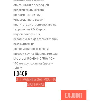
монтажными схемами,
описанными в последней
редакии технического
регламента 186-07,
утвержденного всеми
институтами строительства на
территории РФ. Серия
гидрошпонок UC-R
используется для герметизации
исключительно
деформационных швов и
никаких других. Ширина модели
Litaproof UC-R-140/50/40 -
140 мм, хрупкость на брусе -
-40 С.
1,040
₽
ОТПРАВИТЬ ЗАПРОС НА
МАТЕРИАЛ