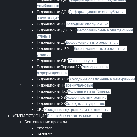
мембранные
Гидрошпонки ДОН
Деформационные опалубочные
набухающие
Гидрошпонки ХО
Холодные опалубочные
Гидрошпонки ДОС УГЛ
Деформационные опалубочные
угловые
Гидрошпонки ДР
Деформационные ремонтные
Гидрошпонки ДР УГЛ
Деформационные ремонтные
угловые
Гидрошпонки СВГ
"Стена в грунте"
Гидрошпонки Таракан 120
Универсальные
деформационные
Гидрошпонки ХОМ
Холодные опалубочные мембранные
Гидрошпонки ТК
Трехкулачковые
Гидрошпонки ТХЗ
Холодные типа "Змейка"
Гидрошпонки УВ
Усадочные внутренние
Гидрошпонки ХВ
Холодные внутренние
ХВИ
Холодные внутренние инъекционные
КОМПЛЕКТУЮЩИЕ
Для любых строительных швов
Бентонитовые профиля
Аквастоп
Redstop