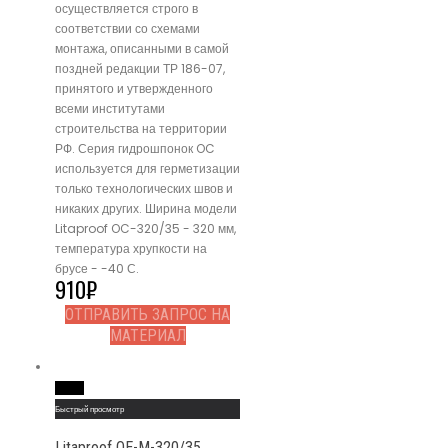
осуществляется строго в
соответствии со схемами
монтажа, описанными в самой
поздней редакции ТР 186-07,
принятого и утвержденного
всеми институтами
строительства на территории
РФ. Серия гидрошпонок OC
используется для герметизации
только технологических швов и
никаких других. Ширина модели
Litaproof OC-320/35 - 320 мм,
температура хрупкости на
брусе - -40 С.
910
₽
ОТПРАВИТЬ ЗАПРОС НА
МАТЕРИАЛ
Read More
Быстрый просмотр
Litaproof OE-M-320/35