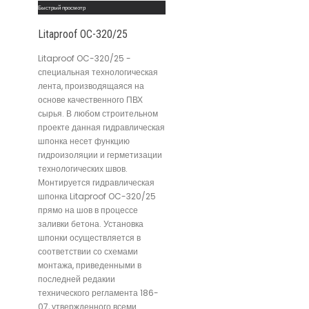
Быстрый просмотр
Litaproof OC-320/25
Litaproof OC-320/25 -
специальная технологическая
лента, производящаяся на
основе качественного ПВХ
сырья. В любом строительном
проекте данная гидравлическая
шпонка несет функцию
гидроизоляции и герметизации
технологических швов.
Монтируется гидравлическая
шпонка Litaproof OC-320/25
прямо на шов в процессе
заливки бетона. Установка
шпонки осуществляется в
соответствии со схемами
монтажа, приведенными в
последней редакии
технического регламента 186-
07, утвержденного всеми