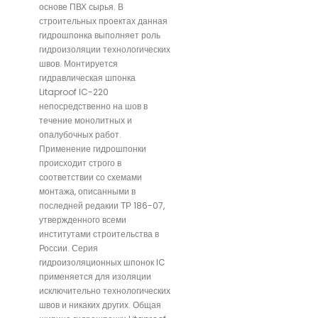
основе ПВХ сырья. В
строительных проектах данная
гидрошпонка выполняет роль
гидроизоляции технологических
швов. Монтируется
гидравлическая шпонка
Litaproof IC-220
непосредственно на шов в
течение монолитных и
опалубочных работ.
Применение гидрошпонки
происходит строго в
соответствии со схемами
монтажа, описанными в
последней редакии ТР 186-07,
утвержденного всеми
институтами строительства в
России. Серия
гидроизоляционных шпонок IC
применяется для изоляции
исключительно технологических
швов и никаких других. Общая