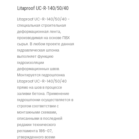
Litaproof UC-R-140/50/40
Litaproof UC-R-140/50/40 -
специальная строительная
деформационная лента,
производимая на основе ПВХ
сырья. В любом проекте данная
гидравлическая шпонка
выполняет функцию
гидроизоляции
деформационных швов.
Монтируется гидрошпонка
Litaproof UC-R-140/50/40
прямо на шов в процессе
заливки бетона. Применение
гидрошпонки осуществляется в
строгом соответствии с
монтажными схемами,
описанными в последней
редакии технического
регламента 186-07,
утвержденного всеми