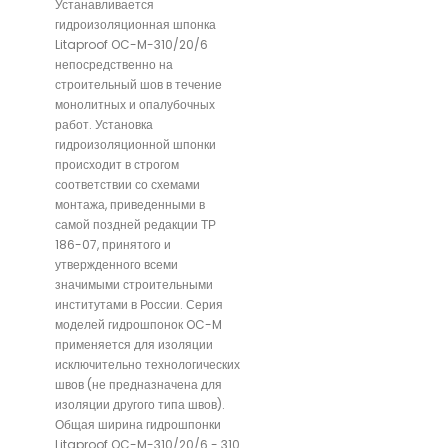
Устанавливается
гидроизоляционная шпонка
Litaproof OC-M-310/20/6
непосредственно на
строительный шов в течение
монолитных и опалубочных
работ. Установка
гидроизоляционной шпонки
происходит в строгом
соответствии со схемами
монтажа, приведенными в
самой поздней редакции ТР
186-07, принятого и
утвержденного всеми
значимыми строительными
институтами в России. Серия
моделей гидрошпонок OC-M
применяется для изоляции
исключительно технологических
швов (не предназначена для
изоляции другого типа швов).
Общая ширина гидрошпонки
Litaproof OC-M-310/20/6 - 310