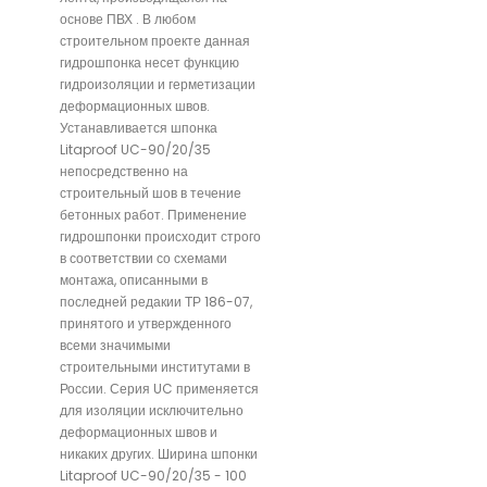
основе ПВХ . В любом
строительном проекте данная
гидрошпонка несет функцию
гидроизоляции и герметизации
деформационных швов.
Устанавливается шпонка
Litaproof UC-90/20/35
непосредственно на
строительный шов в течение
бетонных работ. Применение
гидрошпонки происходит строго
в соответствии со схемами
монтажа, описанными в
последней редакии ТР 186-07,
принятого и утвержденного
всеми значимыми
строительными институтами в
России. Серия UC применяется
для изоляции исключительно
деформационных швов и
никаких других. Ширина шпонки
Litaproof UC-90/20/35 - 100