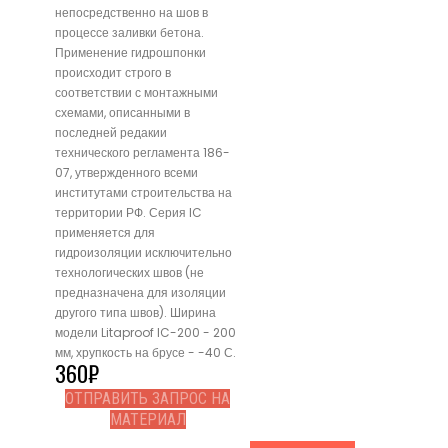
непосредственно на шов в
процессе заливки бетона.
Применение гидрошпонки
происходит строго в
соответствии с монтажными
схемами, описанными в
последней редакии
технического регламента 186-
07, утвержденного всеми
институтами строительства на
территории РФ. Серия IC
применяется для
гидроизоляции исключительно
технологических швов (не
предназначена для изоляции
другого типа швов). Ширина
модели Litaproof IC-200 - 200
мм, хрупкость на брусе - -40 С.
360
₽
ОТПРАВИТЬ ЗАПРОС НА
МАТЕРИАЛ