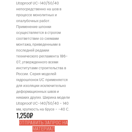
Litaproof UC-140/50/40
непосредственно на шов в
процессе монолитных и
опалубочных работ.
Применение шпонки
осуществляется в строгом
соответствии со схемами
монтажа, приведенными в
последней редакии
технического регламента 186-
07, утвержденного всеми
институтами строительства в
России. Серия моделей
гидрошпонок UC применяется
для изоляции исключительно
деформационных швов и
никаких других. Ширина модели
Litaproof UC-140/50/40 - 140
мм, хрупкость на брусе - -40 С.
1,250
₽
ОТПРАВИТЬ ЗАПРОС НА
МАТЕРИАЛ