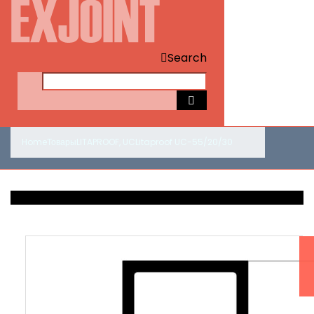
Search
Home
Товары
LITAPROOF
,
UC
Litaproof UC-55/20/30