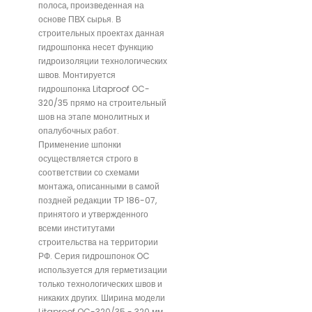
полоса, произведенная на
основе ПВХ сырья. В
строительных проектах данная
гидрошпонка несет функцию
гидроизоляции технологических
швов. Монтируется
гидрошпонка Litaproof OC-
320/35 прямо на строительный
шов на этапе монолитных и
опалубочных работ.
Применение шпонки
осуществляется строго в
соответствии со схемами
монтажа, описанными в самой
поздней редакции ТР 186-07,
принятого и утвержденного
всеми институтами
строительства на территории
РФ. Серия гидрошпонок OC
используется для герметизации
только технологических швов и
никаких других. Ширина модели
Litaproof OC-320/35 - 320 мм,