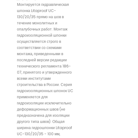
Монтируется гидравлическая
шпонка Litaproof UC-
130/20/35 прямо на шов в
течение монолитных и
опалубочных работ. Монтаж
гидроизоляционной шпонки
осуществляется строго в
соответствии со схемами
монтажа, приведенными в
последней версии редакции
технического регламента 186-
07, принятого и утвержденного
всеми институтами
строительства в России. Серия
гидроизоляционных шпонок UC
применяется для
гидроизоляции исключительно
деформационных швов (не
предназначена для изоляции
другого типа швов). Общая
ширина гидрошпонки Litaproof
UC-130/20/35 - 100 мм,