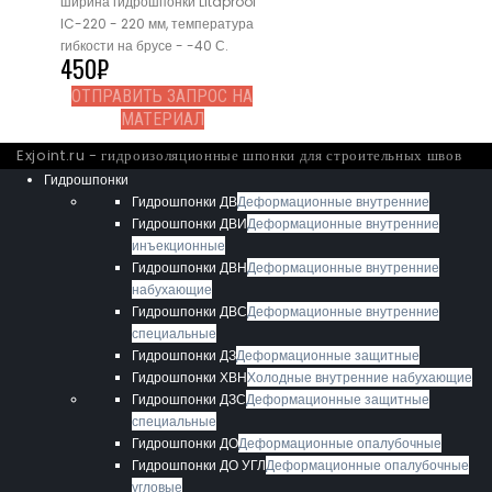
ширина гидрошпонки Litaproof
IC-220 - 220 мм, температура
гибкости на брусе - -40 С.
450
₽
ОТПРАВИТЬ ЗАПРОС НА
МАТЕРИАЛ
Exjoint.ru - гидроизоляционные шпонки для строительных швов
Гидрошпонки
Гидрошпонки ДВ
Деформационные внутренние
Гидрошпонки ДВИ
Деформационные внутренние
инъекционные
Гидрошпонки ДВН
Деформационные внутренние
набухающие
Гидрошпонки ДВС
Деформационные внутренние
специальные
Гидрошпонки ДЗ
Деформационные защитные
Гидрошпонки ХВН
Холодные внутренние набухающие
Гидрошпонки ДЗС
Деформационные защитные
специальные
Гидрошпонки ДО
Деформационные опалубочные
Гидрошпонки ДО УГЛ
Деформационные опалубочные
угловые