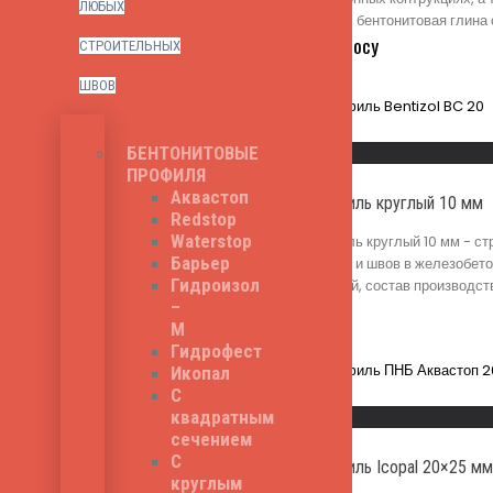
ЛЮБЫХ
производства шнура - бентонитовая глина
217
₽
Цена по запросу
СТРОИТЕЛЬНЫХ
ШВОВ
Read More
Быстрый просмотр
БЕНТОНИТОВЫЕ
ПРОФИЛЯ
Аквастоп
Бентонитовый профиль круглый 10 мм
Redstop
Waterstop
Бентонитовый профиль круглый 10 мм - ст
Барьер
строительных трещин и швов в железобетон
Гидроизол
данного шнура - серый, состав производс
59
₽
Цена за п.м.
–
М
Гидрофест
Икопал
Read More
С
квадратным
Быстрый просмотр
сечением
С
Бентонитовый профиль Icopal 20×25 м
круглым