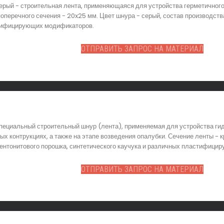
рый - строительная лента, применяющаяся для устройства герметичного 
поперечного сечения - 20x25 мм. Цвет шнура - серый, состав производств
стифицирующих модификаторов.
ОТПРАВИТЬ ЗАПРОС НА МАТЕРИАЛ
пециальный строительный шнур (лента), применяемая для устройства гид
х контрукциях, а также на этапе возведения опалубки. Сечение ленты - к
бентонитового порошка, синтетического каучука и различных пластифиц
ОТПРАВИТЬ ЗАПРОС НА МАТЕРИАЛ