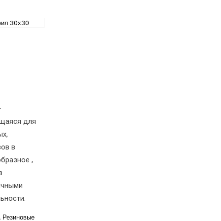
фил 30х30
–
ющаяся для
ых,
вов в
бразное ,
в
личными
ьности.
,
Резиновые