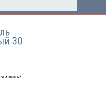
ль
ый 30
ил U образный