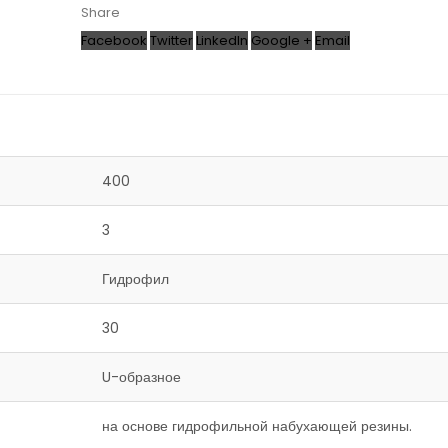
Share
Facebook
Twitter
LinkedIn
Google +
Email
400
3
Гидрофил
30
U-образное
на основе гидрофильной набухающей резины.