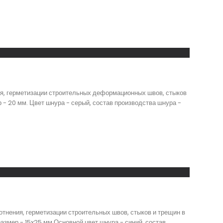
ия, герметизации строительных деформационных швов, стыков
р - 20 мм. Цвет шнура - серый, состав производства шнура -
тнения, герметизации строительных швов, стыков и трещин в
азмер - 15x25 мм.Основной цвет шнура - синий, состав