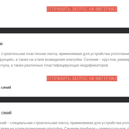
ОТПРАВИТЬ ЗАПРОС НА МАТЕРИАЛ
мм
 строительная пластичная лента, применяемая для устройства уплотнен
укциях, а также на этапе возведения опалубки. Сечение - круглое, разме
каучука, а также различных пластифицирующих модификаторов.
ОТПРАВИТЬ ЗАПРОС НА МАТЕРИАЛ
 синий
ний - специальная строительная лента, применяемая для устройства упло
также на этапе возведения опалубки. Сечение профиля - прямоугольное, р