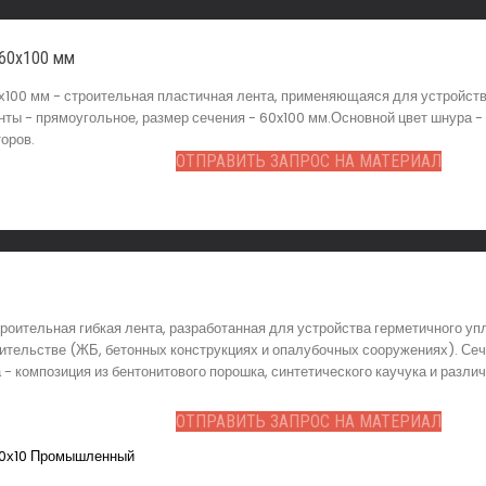
 60х100 мм
00 мм - строительная пластичная лента, применяющаяся для устройства
нты - прямоугольное, размер сечения - 60x100 мм.Основной цвет шнура - 
оров.
ОТПРАВИТЬ ЗАПРОС НА МАТЕРИАЛ
роительная гибкая лента, разработанная для устройства герметичного 
тельстве (ЖБ, бетонных конструкциях и опалубочных сооружениях). Сече
а - композиция из бентонитового порошка, синтетического каучука и ра
ОТПРАВИТЬ ЗАПРОС НА МАТЕРИАЛ