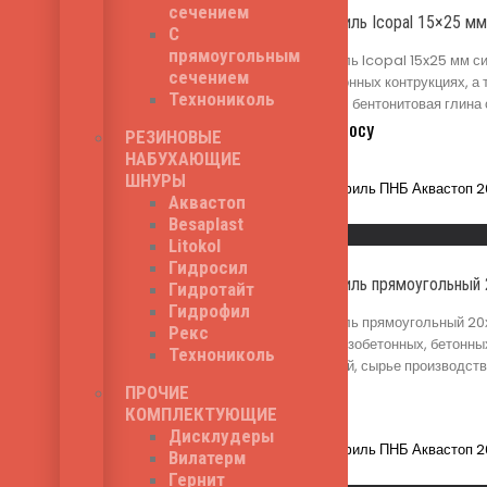
сечением
Бентонитовый профиль Icopal 15×25 мм
С
прямоугольным
Бентонитовый профиль Icopal 15x25 мм си
сечением
железобетонных, бетонных контрукциях, а 
Технониколь
производства шнура - бентонитовая глина
217
₽
Цена по запросу
РЕЗИНОВЫЕ
НАБУХАЮЩИЕ
ШНУРЫ
Аквастоп
Read More
Besaplast
Быстрый просмотр
Litokol
Гидросил
Бентонитовый профиль прямоугольный
Гидротайт
Гидрофил
Бентонитовый профиль прямоугольный 20х4
Рекс
трещин и швов в железобетонных, бетонных
Технониколь
данного шнура - серый, сырье производст
472
₽
Цена за п.м.
ПРОЧИЕ
КОМПЛЕКТУЮЩИЕ
Дисклудеры
Вилатерм
Read More
Гернит