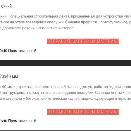
 синий
ний - специальная строительная лента, применяемая для устройства упло
также на этапе возведения опалубки. Сечение профиля - прямоугольное, р
 с добавками различных пластификаторов.
ОТПРАВИТЬ ЗАПРОС НА МАТЕРИАЛ
 20х40 мм
0 мм - строительная лента, разработанная для устройства гидроизоляц
 контрукциях, а также на этапе возведения опалубки. Сечение ленты - п
ва материала - бетонит, синтетический каучук, модифицирующие и плас
ОТПРАВИТЬ ЗАПРОС НА МАТЕРИАЛ