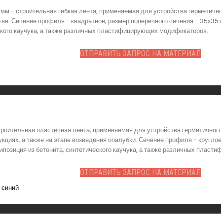
м - строительная гибкая лента, применяемая для устройства герметично
. Сечение профиля - квадратное, размер поперечного сечения - 35x35 м
еского каучука, а также различных пластифицирующих модификаторов.
ОТПРАВИТЬ ЗАПРОС НА МАТЕРИАЛ
роительная пластичная лента, применяемая для устройства герметичног
кциях, а также на этапе возведения опалубки. Сечение профиля - круглое
омпозиция из бетонита, синтетического каучука, а также различных плас
ОТПРАВИТЬ ЗАПРОС НА МАТЕРИАЛ