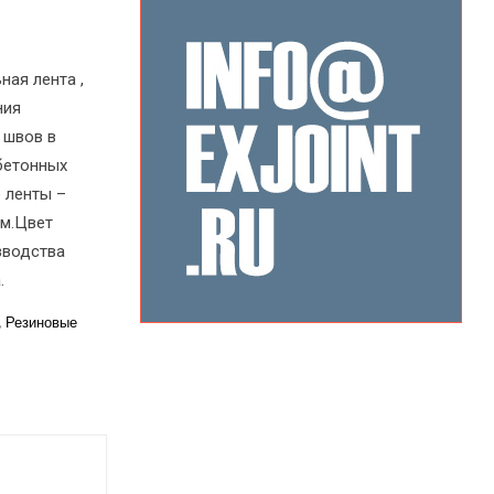
ная лента ,
ния
 швов в
бетонных
 ленты –
мм.Цвет
зводства
.
,
Резиновые