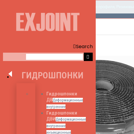
Home
Товары
Набухающие профиля
,
Резиновы
Search
ГИДРОШПОНКИ
Гидрошпонки
ДВ
Деформационные
внутренние
Гидрошпонки
ДВИ
Деформационные
внутренние
инъекционные