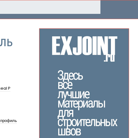
ль
eal P
 профиль