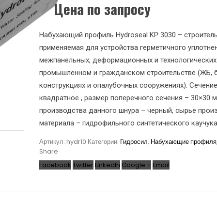
Цена по запросу
Набухающий профиль Hydroseal KP 3030 – строитель
применяемая для устройства герметичного уплотне
межпанельных, деформационных и технологических
промышленном и гражданском строительстве (ЖБ, 
конструкциях и опалубочных сооружениях). Сечение
квадратное , размер поперечного сечения – 30×30 
производства данного шнура – черный, сырье прои
материала – гидрофильного синтетического каучука
Артикул:
hydr10
Категории:
Гидросил
,
Набухающие профиля
Share
Facebook
Twitter
LinkedIn
Google +
Email