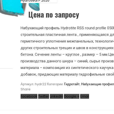
Hydroseal P 2020
Цена по запросу
Набухающий профиль Hydrotite RSS round profile 050
строительная пластичная лента , применяющаяся дл
герметичного уплотнения межпанельных, технологич
других строительных трещин и швов в конструкциях
бетона. Сечение ленты – круглое , размер – 5 мм.Цв
производства данного шнура – синий, сырье произ
материала – композиция из синтетического каучука
добавок, придающих материалу гидрофильные свой
Артикул:
hydr22
Категории:
Гидротайт
,
Набухающие профил
Share
Facebook
Twitter
LinkedIn
Google +
Email