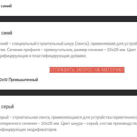
 синий
ний - специальный строительный шнур (лента), применяемая для устройс
е. Сечение профиля - прямоугольное, размер сечения - 20x25 мм. Цвет 
 модифицирующие и пластифицирующие добавки.
ОТПРАВИТЬ ЗАПРОС НА МАТЕРИАЛ
м серый
рый - строительная лента, применяющаяся для устройства герметичного 
поперечного сечения - 20x25 мм. Цвет шнура - серый, состав производств
стифицирующих модификаторов.