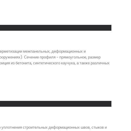
 герметизации межпанельных, деформационных и
ооружениях). Сечение профиля - прямоугольное, размер
иция из бетонита, синтетического каучука, а также различных
о уплотнения строительных деформационных швов, стыков и