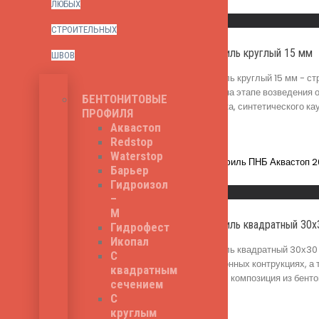
Read More
ЛЮБЫХ
Быстрый просмотр
СТРОИТЕЛЬНЫХ
Бентонитовый профиль круглый 15 мм
ШВОВ
Бентонитовый профиль круглый 15 мм - ст
контрукциях, а также на этапе возведения 
БЕНТОНИТОВЫЕ
бентонитового порошка, синтетического 
ПРОФИЛЯ
111
₽
Цена за п.м.
Аквастоп
Redstop
Waterstop
Барьер
Read More
Гидроизол
Быстрый просмотр
–
М
Бентонитовый профиль квадратный 30х
Гидрофест
Икопал
Бентонитовый профиль квадратный 30х30 м
С
железобетонных, бетонных контрукциях, а 
квадратным
производства шнура - композиция из бент
сечением
530
₽
Цена за п.м.
С
круглым