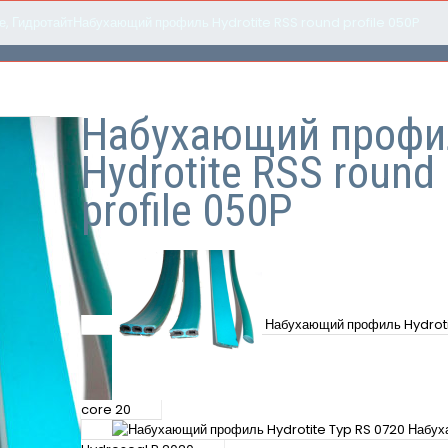
е
,
Гидротайт
Набухающий профиль Hydrotite RSS round profile 050P
Набухающий профи
Hydrotite RSS round
profile 050P
Набухающий профиль Hydrot
core 20
Набух