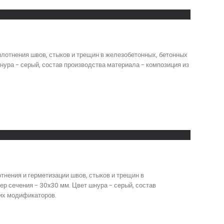
плотнения швов, стыков и трещин в железобетонных, бетонных
шнура - серый, состав производства материала - композиция из
нения и герметизации швов, стыков и трещин в
ер сечения - 30x30 мм. Цвет шнура - серый, состав
щих модификаторов.