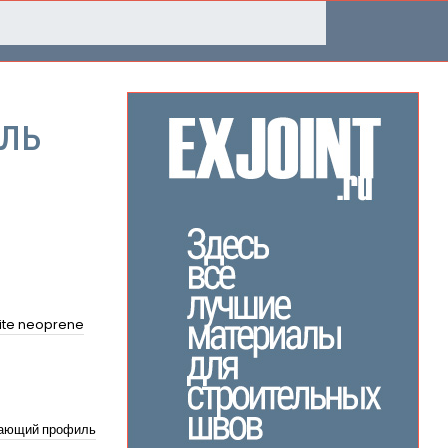
ль
ite neoprene
ающий профиль