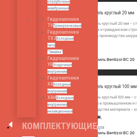
опалубочные
мембранные
Бентонитовый профиль круглый 20 мм
Гидрошпонки
Бентонитовый профиль круглый 20 мм - ст
ТК
Трехкулачковые
швов в промышленном и гражданском строи
Гидрошпонки
шнура - серый, состав производства шнур
ТХЗ
Холодные
209
₽
Цена за п.м.
типа
"Змейка"
Гидрошпонки
УВ
Усадочные
Read More
внутренние
Быстрый просмотр
Гидрошпонки
ХВ
Холодные
Бентонитовый профиль круглый 100 мм
внутренние
Бентонитовый профиль круглый 100 мм - с
ХВИ
Холодные
технологических швов в промышленном и г
внутренние
серый, состав производства материала - 
инъекционные
5,255
₽
Цена за п.м.
КОМПЛЕКТУЮЩИЕ
ДЛЯ