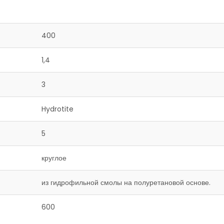
400
1,4
3
Hydrotite
5
круглое
из гидрофильной смолы на полуретановой основе.
600