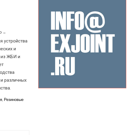
P –
я устройства
еских и
 из ЖБИ и
ет
водства
 и различных
ства.
я
,
Резиновые