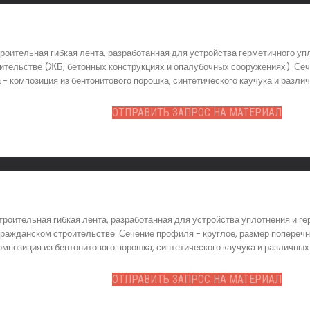
роительная гибкая лента, разработанная для устройства герметичного 
тельстве (ЖБ, бетонных конструкциях и опалубочных сооружениях). Сече
а - композиция из бентонитового порошка, синтетического каучука и ра
ОТПРАВИТЬ ЗАПРОС НА МАТЕРИАЛ
троительная гибкая лента, разработанная для устройства уплотнения и 
ражданском строительстве. Сечение профиля - круглое, размер поперечно
композиция из бентонитового порошка, синтетического каучука и различ
ОТПРАВИТЬ ЗАПРОС НА МАТЕРИАЛ