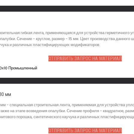
роительная гибкая лента, применяющаяся для устройства герметичного у
опалубки. Сечение - круглое, размер - 15 мм. Цвет производства данного 
каучука и различных пластифицирующих модификаторов.
ОТПРАВИТЬ ЗАПРОС НА МАТЕРИАЛ
30 мм
м - специальная строительная лента, применяемая для устройства уплот
также на этапе возведения опалубки. Сечение профиля - квадратное, разм
онитового порошка, синтетического каучука и различных пластифицирую
ОТПРАВИТЬ ЗАПРОС НА МАТЕРИАЛ