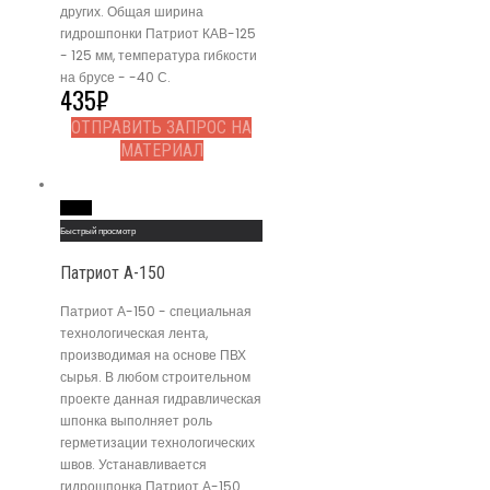
других. Общая ширина
гидрошпонки Патриот КАВ-125
- 125 мм, температура гибкости
на брусе - -40 С.
435
₽
ОТПРАВИТЬ ЗАПРОС НА
МАТЕРИАЛ
Read More
Быстрый просмотр
Патриот А-150
Патриот А-150 - специальная
технологическая лента,
производимая на основе ПВХ
сырья. В любом строительном
проекте данная гидравлическая
шпонка выполняет роль
герметизации технологических
швов. Устанавливается
гидрошпонка Патриот А-150