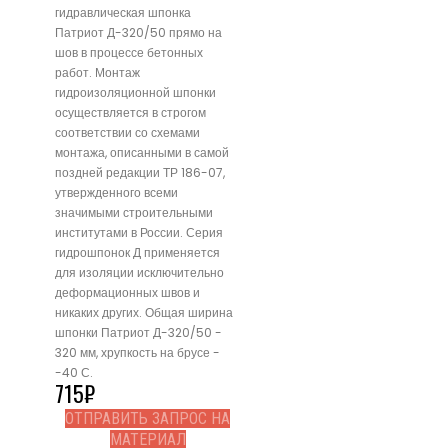
гидравлическая шпонка
Патриот Д-320/50 прямо на
шов в процессе бетонных
работ. Монтаж
гидроизоляционной шпонки
осуществляется в строгом
соответствии со схемами
монтажа, описанными в самой
поздней редакции ТР 186-07,
утвержденного всеми
значимыми строительными
институтами в России. Серия
гидрошпонок Д применяется
для изоляции исключительно
деформационных швов и
никаких других. Общая ширина
шпонки Патриот Д-320/50 -
320 мм, хрупкость на брусе -
-40 С.
715
₽
ОТПРАВИТЬ ЗАПРОС НА
МАТЕРИАЛ