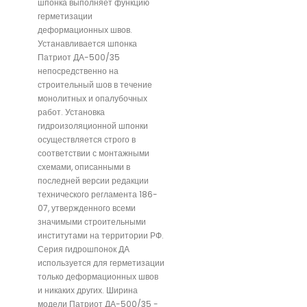
шпонка выполняет функцию
герметизации
деформационных швов.
Устанавливается шпонка
Патриот ДА-500/35
непосредственно на
строительный шов в течение
монолитных и опалубочных
работ. Установка
гидроизоляционной шпонки
осуществляется строго в
соответствии с монтажными
схемами, описанными в
последней версии редакции
технического регламента 186-
07, утвержденного всеми
значимыми строительными
институтами на территории РФ.
Серия гидрошпонок ДА
используется для герметизации
только деформационных швов
и никаких других. Ширина
модели Патриот ДА-500/35 -