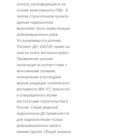
полоса, производящаяся на
основе качественного ПВХ . В
любом строительном проекте
данная гидрошпонка
выполняет роль герметизации
деформационных швов.
Устанавливается шпонка
Патриот ДА-240/25 прямо на
шов на этапе бетонных работ.
Применение шпонки
происходит в соответствии с
монтажными схемами,
описанными в последней
версии редакции технического
регламента 186-07, принятого
и утвержденного всеми
институтами строительства в
России. Серия моделей
гидрошпонок ДА применяется
для гидроизоляции только
деформационных швов и
никаких других. Общая ширина