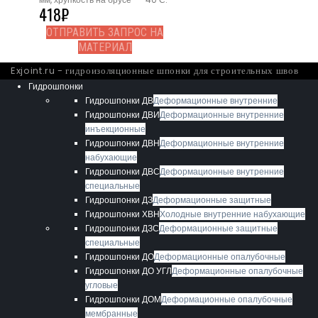
418
₽
ОТПРАВИТЬ ЗАПРОС НА
МАТЕРИАЛ
Exjoint.ru - гидроизоляционные шпонки для строительных швов
Гидрошпонки
Гидрошпонки ДВ
Деформационные внутренние
Гидрошпонки ДВИ
Деформационные внутренние
инъекционные
Гидрошпонки ДВН
Деформационные внутренние
набухающие
Гидрошпонки ДВС
Деформационные внутренние
специальные
Гидрошпонки ДЗ
Деформационные защитные
Гидрошпонки ХВН
Холодные внутренние набухающие
Гидрошпонки ДЗС
Деформационные защитные
специальные
Гидрошпонки ДО
Деформационные опалубочные
Гидрошпонки ДО УГЛ
Деформационные опалубочные
угловые
Гидрошпонки ДОМ
Деформационные опалубочные
мембранные