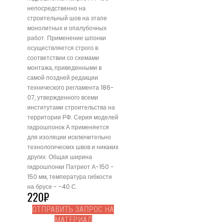
непосредственно на
строительный шов на этапе
монолитных и опалубочных
работ. Применение шпонки
осуществляется строго в
соответствии со схемами
монтажа, приведенными в
самой поздней редакции
технического регламента 186-
07, утвержденного всеми
институтами строительства на
территории РФ. Серия моделей
гидрошпонок А применяется
для изоляции исключительно
технологических швов и никаких
других. Общая ширина
гидрошпонки Патриот А-150 -
150 мм, температура гибкости
на брусе - -40 С.
220
₽
ОТПРАВИТЬ ЗАПРОС НА
МАТЕРИАЛ