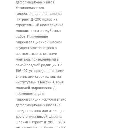
деформационных швов.
Устанавливается
гидроизоляционная шпонка
Патриот Д-200 прямо на
строительный шов в течение
монолитных и опалубочных
работ. Применение
гидроизоляционной шпонки
осуществляется строго в
соответствии со схемами
монтажа, приведенными в
самой поздней редакции ТР
186-07, утвержденного всеми
значимыми строительными
институтами в России. Серия
моделей гидрошпонок Д
применяется для
гидроизоляции исключительно
деформационных швов (не
предназначена для изоляции
другого типа швов). Ширина
шпонки Патриот Д-200 - 200
мм, хрупкость на брусе - -40 С.