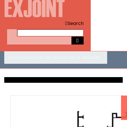
Search
Home
Товары
Патриот
,
ДА-М
Патриот ДА-М-320/30/25