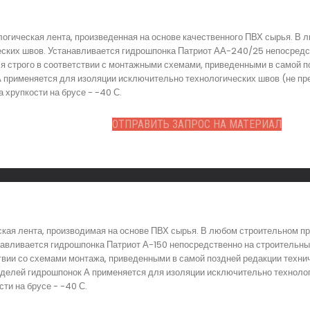
огическая лента, произведенная на основе качественного ПВХ сырья. В 
еских швов. Устанавливается гидрошпонка Патриот АА-240/25 непосредст
 строго в соответствии с монтажными схемами, приведенными в самой п
А применяется для изоляции исключительно технологических швов (не пр
 хрупкости на брусе - -40 С.
ОТПРАВИТЬ ЗАПРОС НА МАТЕРИАЛ
ская лента, производимая на основе ПВХ сырья. В любом строительном п
навливается гидрошпонка Патриот А-150 непосредственно на строительны
твии со схемами монтажа, приведенными в самой поздней редакции техни
оделей гидрошпонок А применяется для изоляции исключительно техноло
сти на брусе - -40 С.