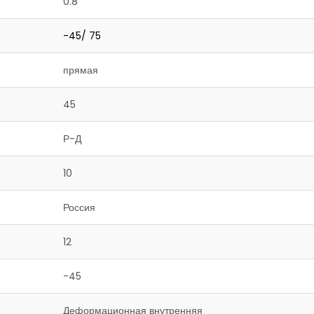
0.8
-45/ 75
прямая
45
Р-Д
10
Россия
12
-45
Деформационная внутренняя