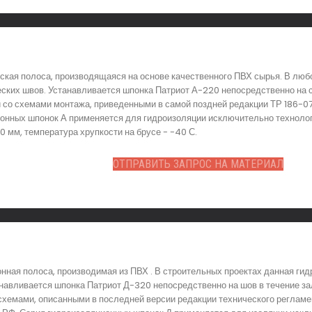
ская полоса, производящаяся на основе качественного ПВХ сырья. В люб
еских швов. Устанавливается шпонка Патриот А-220 непосредственно на с
и со схемами монтажа, приведенными в самой поздней редакции ТР 186-
ионных шпонок А применяется для гидроизоляции исключительно технолог
 мм, температура хрупкости на брусе - -40 С.
ОТПРАВИТЬ ЗАПРОС НА МАТЕРИАЛ
ная полоса, производимая из ПВХ . В строительных проектах данная ги
авливается шпонка Патриот Д-320 непосредственно на шов в течение за
схемами, описанными в последней версии редакции технического регламе