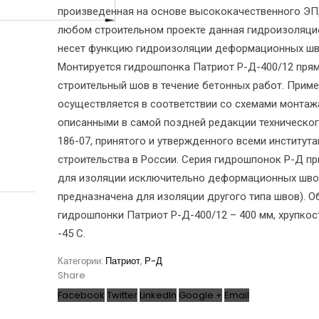
произведенная на основе высококачественного ЭП
любом строительном проекте данная гидроизоляци
несет функцию гидроизоляции деформационных шв
Монтируется гидрошпонка Патриот Р-Д-400/12 прям
строительный шов в течение бетонных работ. Прим
осуществляется в соответствии со схемами монтаж
описанными в самой поздней редакции техническог
186-07, принятого и утвержденного всеми институт
строительства в России. Серия гидрошпонок Р-Д п
для изоляции исключительно деформационных шво
предназначена для изоляции другого типа швов). 
гидрошпонки Патриот Р-Д-400/12 – 400 мм, хрупкос
-45 С.
Категории:
Патриот
,
Р-Д
Share
Facebook
Twitter
LinkedIn
Google +
Email