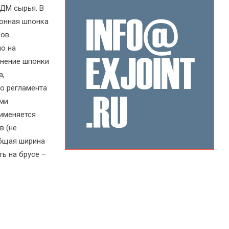
ДМ сырья. В
онная шпонка
ов.
о на
енение шпонки
а,
о регламента
ами
рименяется
в (не
Общая ширина
ть на брусе –