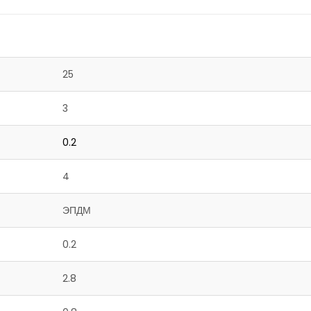
25
3
0.2
4
ЭПДМ
0.2
2.8