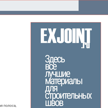
2
я полоса,