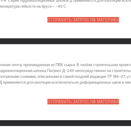
и РФ. Серия гидроизоляционных шпонок Д применяется для изоляции иск
мпература гибкости на брусе - -40 С.
ОТПРАВИТЬ ЗАПРОС НА МАТЕРИАЛ
нная лента, произведенная из ПВХ сырья. В любом строительном проект
идроизоляционная шпонка Патриот Д-240 непосредственно на строительн
монтажными схемами, описанными в самой поздней редакции ТР 186-07, 
 Д применяется для изоляции исключительно деформационных швов и ник
ОТПРАВИТЬ ЗАПРОС НА МАТЕРИАЛ