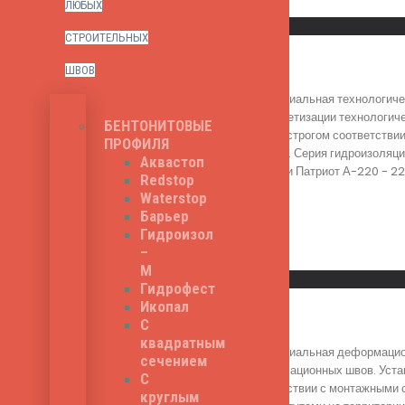
Read More
ЛЮБЫХ
Быстрый просмотр
СТРОИТЕЛЬНЫХ
Патриот А-220
ШВОВ
Патриот А-220 - специальная технологиче
гидроизоляции и герметизации технологич
БЕНТОНИТОВЫЕ
шпонки происходит в строгом соответстви
ПРОФИЛЯ
институтами в России. Серия гидроизоляц
Аквастоп
швов). Ширина шпонки Патриот А-220 - 220
Redstop
319
₽
Waterstop
Барьер
Гидроизол
–
Read More
М
Быстрый просмотр
Гидрофест
Икопал
Патриот Д-320
С
квадратным
Патриот Д-320 - специальная деформацион
сечением
герметизации деформационных швов. Устан
С
происходит в соответствии с монтажными 
круглым