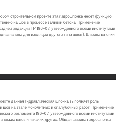
любом строительном проекте эта гидрошпонка несет функцию
венно на шов в процессе заливки бетона. Применение
оздней редакции ТР 186-07, утвержденного всеми институтами
едназначена для изоляции другого типа швов). Ширина шпонки
роекте данная гидравлическая шпонка выполняет роль
й шов на этапе монолитных и опалубочных работ. Применение
ческого регламента 186-07, утвержденного всеми институтами
гических швов и никаких других. Общая ширина гидрошпонки