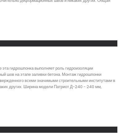
лючительно деформационных швов и никаких других. Общая
е эта гидрошпонка выполняет роль гидроизоляции
ый шов на этапе заливки бетона. Монтаж гидрошпонки
утвержденного всеми значимыми строительными институтами в
аких других. Ширина модели Патриот Д-240 - 240 мм,