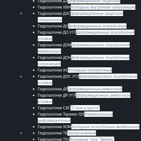
Гидрошпонки ДЗ
Деформационные защитные
Гидрошпонки ХВН
Холодные внутренние набухающие
Гидрошпонки ДЗС
Деформационные защитные
специальные
Гидрошпонки ДО
Деформационные опалубочные
Гидрошпонки ДО УГЛ
Деформационные опалубочные
угловые
Гидрошпонки ДОМ
Деформационные опалубочные
мембранные
Гидрошпонки ДОН
Деформационные опалубочные
набухающие
Гидрошпонки ХО
Холодные опалубочные
Гидрошпонки ДОС УГЛ
Деформационные опалубочные
угловые
Гидрошпонки ДР
Деформационные ремонтные
Гидрошпонки ДР УГЛ
Деформационные ремонтные
угловые
Гидрошпонки СВГ
"Стена в грунте"
Гидрошпонки Таракан 120
Универсальные
деформационные
Гидрошпонки ХОМ
Холодные опалубочные мембранные
Гидрошпонки ТК
Трехкулачковые
Гидрошпонки ТХЗ
Холодные типа "Змейка"