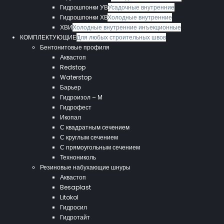
Гидрошпонки УВ
Усадочные внутренние
Гидрошпонки ХВ
Холодные внутренние
ХВИ
Холодные внутренние инъекционные
КОМПЛЕКТУЮЩИЕ
Для любых строительных швов
Бентонитовые профиля
Аквастоп
Redstop
Waterstop
Барьер
Гидроизол – М
Гидрофест
Икопал
С квадратным сечением
С круглым сечением
С прямоугольным сечением
Технониколь
Резиновые набухающие шнуры
Аквастоп
Besaplast
Litokol
Гидросил
Гидротайт