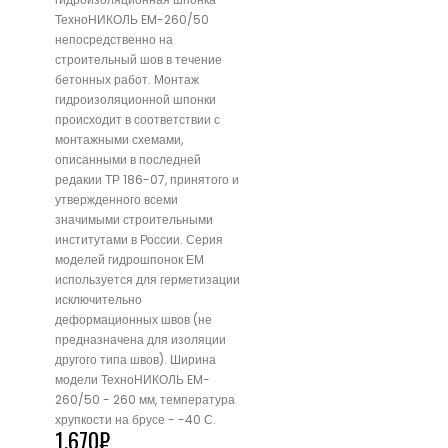
ТехноНИКОЛЬ EM-260/50
непосредственно на
строительный шов в течение
бетонных работ. Монтаж
гидроизоляционной шпонки
происходит в соответствии с
монтажными схемами,
описанными в последней
редакии ТР 186-07, принятого и
утвержденного всеми
значимыми строительными
институтами в России. Серия
моделей гидрошпонок ЕМ
используется для герметизации
исключительно
деформационных швов (не
предназначена для изоляции
другого типа швов). Ширина
модели ТехноНИКОЛЬ EM-
260/50 - 260 мм, температура
хрупкости на брусе - -40 С.
1,670
₽