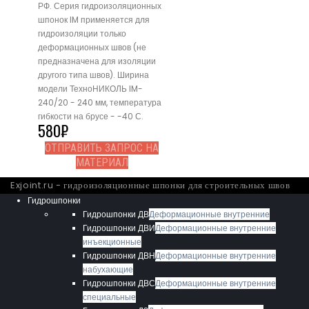
РФ. Серия гидроизоляционных
шпонок IM применяется для
гидроизоляции только
деформационных швов (не
предназначена для изоляции
другого типа швов). Ширина
модели ТехноНИКОЛЬ IM-
240/20 - 240 мм, температура
гибкости на брусе - -40 С.
580
₽
ОТПРАВИТЬ ЗАПРОС НА
МАТЕРИАЛ
Exjoint.ru - гидроизоляционные шпонки для строительных швов
Гидрошпонки
Гидрошпонки ДВ
Деформационные внутренние
Гидрошпонки ДВИ
Деформационные внутренние
инъекционные
Гидрошпонки ДВН
Деформационные внутренние
набухающие
Гидрошпонки ДВС
Деформационные внутренние
специальные