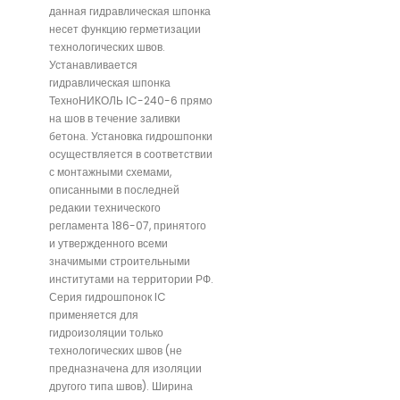
данная гидравлическая шпонка
несет функцию герметизации
технологических швов.
Устанавливается
гидравлическая шпонка
ТехноНИКОЛЬ IC-240-6 прямо
на шов в течение заливки
бетона. Установка гидрошпонки
осуществляется в соответствии
с монтажными схемами,
описанными в последней
редакии технического
регламента 186-07, принятого
и утвержденного всеми
значимыми строительными
институтами на территории РФ.
Серия гидрошпонок IC
применяется для
гидроизоляции только
технологических швов (не
предназначена для изоляции
другого типа швов). Ширина