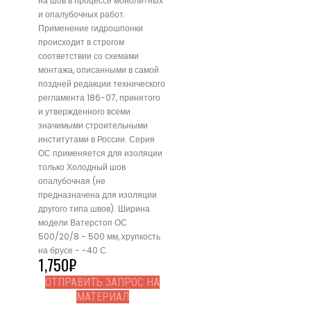
на шов в процессе монолитных
и опалубочных работ.
Применение гидрошпонки
происходит в строгом
соответствии со схемами
монтажа, описанными в самой
поздней редакции технического
регламента 186-07, принятого
и утвержденного всеми
значимыми строительными
институтами в России. Серия
ОС применяется для изоляции
только Холодный шов
опалубочная (не
предназначена для изоляции
другого типа швов). Ширина
модели Ватерстоп ОС
500/20/8 - 500 мм, хрупкость
на брусе - -40 С.
1,750
₽
ОТПРАВИТЬ ЗАПРОС НА
МАТЕРИАЛ