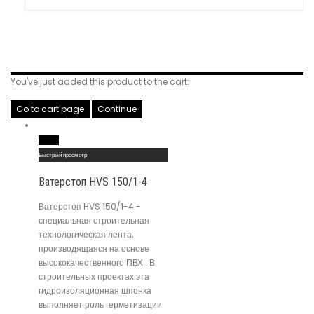
Related Products
You've just added this product to the cart:
Go to cart page
Continue
Read More
Быстрый просмотр
Ватерстоп HVS 150/1-4
Ватерстоп HVS 150/1-4 -
специальная строительная
технологическая лента,
производящаяся на основе
высококачественного ПВХ . В
строительных проектах эта
гидроизоляционная шпонка
выполняет роль герметизации