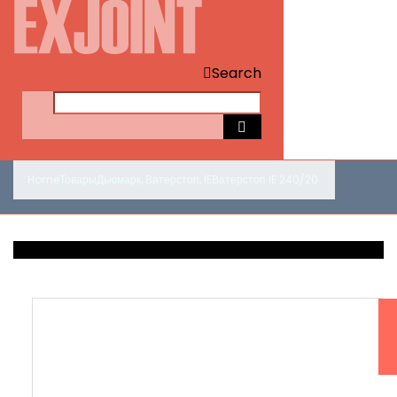
Search
Home
Товары
Дьюмарк
,
Ватерстоп
,
IE
Ватерстоп IE 240/20