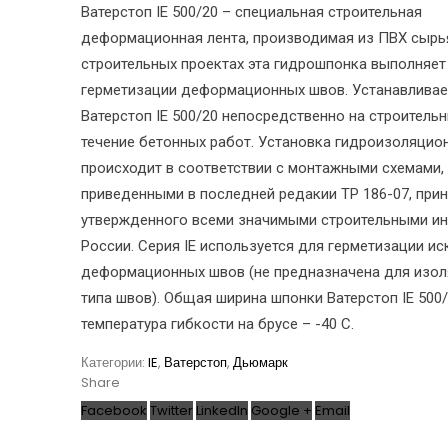
Ватерстоп IE 500/20 – специальная строительная
деформационная лента, производимая из ПВХ сырья
строительных проектах эта гидрошпонка выполняет
герметизации деформационных швов. Устанавливае
Ватерстоп IE 500/20 непосредственно на строитель
течение бетонных работ. Установка гидроизоляцио
происходит в соответствии с монтажными схемами,
приведенными в последней редакии ТР 186-07, прин
утвержденного всеми значимыми строительными ин
России. Серия IE используется для герметизации и
деформационных швов (не предназначена для изол
типа швов). Общая ширина шпонки Ватерстоп IE 500/
температура гибкости на брусе – -40 С.
Категории:
IE
,
Ватерстоп
,
Дьюмарк
Share
Facebook
Twitter
LinkedIn
Google +
Email