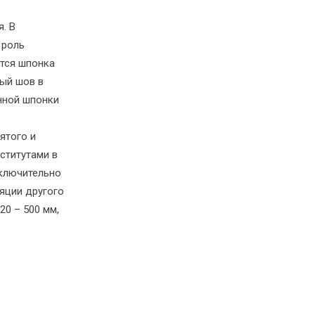
. В
 роль
тся шпонка
ный шов в
нной шпонки
ятого и
ститутами в
сключительно
яции другого
20 – 500 мм,