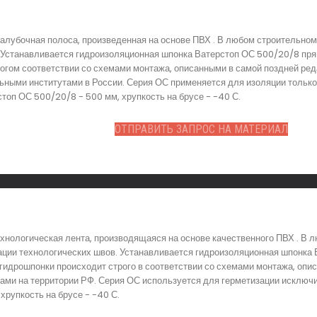
алубочная полоса, произведенная на основе ПВХ . В любом строительном
Устанавливается гидроизоляционная шпонка Ватерстоп ОС 500/20/8 прям
огом соответствии со схемами монтажа, описанными в самой поздней реда
ьными институтами в России. Серия ОС применяется для изоляции тольк
топ ОС 500/20/8 - 500 мм, хрупкость на брусе - -40 С.
ОТПРАВИТЬ ЗАПРОС НА МАТЕРИАЛ
хнологическая лента, производящаяся на основе качественного ПВХ . В 
ации технологических швов. Устанавливается гидроизоляционная шпонка
гидрошпонки происходит строго в соответствии со схемами монтажа, опи
ми на территории РФ. Серия ОС используется для герметизации исключи
рупкость на брусе - -40 С.