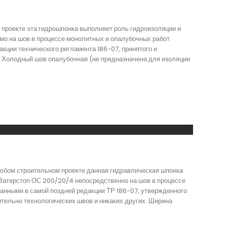
 проекте эта гидрошпонка выполняет роль гидроизоляции и
о на шов в процессе монолитных и опалубочных работ.
кции технического регламента 186-07, принятого и
о Холодный шов опалубочная (не предназначена для изоляции
любом строительном проекте данная гидравлическая шпонка
 Ватерстоп ОС 200/20/4 непосредственно на шов в процессе
санными в самой поздней редакции ТР 186-07, утвержденного
тельно технологических швов и никаких других. Ширина