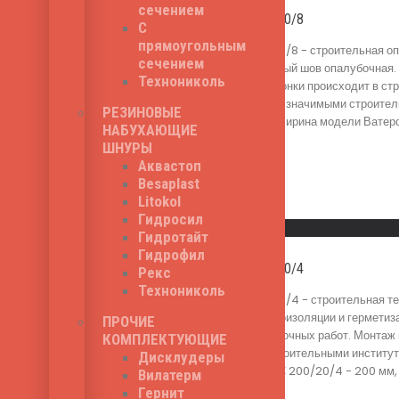
сечением
Ватерстоп ОС 500/20/8
С
прямоугольным
Ватерстоп ОС 500/20/8 - строительная оп
сечением
герметизации Холодный шов опалубочная. 
Технониколь
Применение гидрошпонки происходит в стр
утвержденного всеми значимыми строител
РЕЗИНОВЫЕ
другого типа швов). Ширина модели Ватерс
НАБУХАЮЩИЕ
1,750
₽
ШНУРЫ
Аквастоп
Besaplast
Litokol
Read More
Гидросил
Быстрый просмотр
Гидротайт
Гидрофил
Ватерстоп ОС 200/20/4
Рекс
Технониколь
Ватерстоп ОС 200/20/4 - строительная те
выполняет роль гидроизоляции и герметиз
ПРОЧИЕ
монолитных и опалубочных работ. Монтаж 
КОМПЛЕКТУЮЩИЕ
всеми значимыми строительными института
Дисклудеры
модели Ватерстоп ОС 200/20/4 - 200 мм, х
Вилатерм
450
₽
Гернит