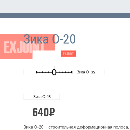
Зика О-20
Зика О-32
Зика О-15
640
₽
Зика О-20 – строительная деформационная полоса,