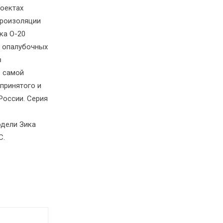
роектах
дроизоляции
ка О-20
и опалубочных
в
в самой
 принятого и
России. Серия
одели Зика
С.