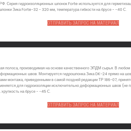
 РФ. Серия гидроизоляционных шпонок Forte используется для герметиза
шпонки Зика Forte-32 - 320 мм, температура гибкости на брусе - -40 С.
ОТПРАВИТЬ ЗАПРОС НА МАТЕРИАЛ
я полоса, производимая на основе качественного ЭПДМ сырья. В любом 
еформационных швов. Монтируется гидрошпонка Зика DK-24 прямо на шов
мами монтажа, приведенными в самой поздней редакции ТР 186-07, принят
именяется для гидроизоляции исключительно деформационных швов (не п
хрупкость на брусе - -45 С.
ОТПРАВИТЬ ЗАПРОС НА МАТЕРИАЛ