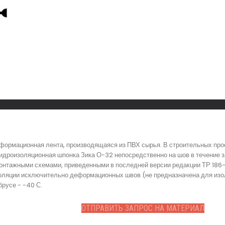
формационная лента, производящаяся из ПВХ сырья. В строительных про
дроизоляционная шпонка Зика О-32 непосредственно на шов в течение з
монтажными схемами, приведенными в последней версии редакции ТР 186-
оляции исключительно деформационных швов (не предназначена для изо
брусе - -40 С.
ОТПРАВИТЬ ЗАПРОС НА МАТЕРИАЛ