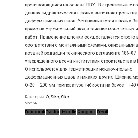
производящаяся на основе ПВХ . В строительных п
данная гидравлическая шпонка выполняет роль ги
деформационных швов. Устанавливается шпонка Зи
прямо на строительный шов в течение монолитных 
работ. Применение шпонки осуществляется строго 
соответствии с монтажными схемами, описанными 
поздней редакции технического регламента 186-07,
утвержденного всеми институтами строительства в 
O используется для герметизации исключительно
деформационных швов и никаких других. Ширина м
О-20 – 200 мм, температура гибкости на брусе – -40 
Категории:
O
,
Sika
,
Sika
Share
Facebook
Twitter
LinkedIn
Google +
Email