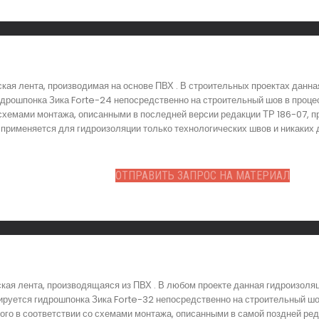
ская лента, производимая на основе ПВХ . В строительных проектах данн
идрошпонка Зика Forte-24 непосредственно на строительный шов в проце
 схемами монтажа, описанными в последней версии редакции ТР 186-07, п
 применяется для гидроизоляции только технологических швов и никаких 
ОТПРАВИТЬ ЗАПРОС НА МАТЕРИАЛ
ская лента, производящаяся из ПВХ . В любом проекте данная гидроизол
ируется гидрошпонка Зика Forte-32 непосредственно на строительный шо
ого в соответствии со схемами монтажа, описанными в самой поздней ред