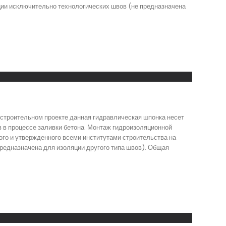
ции исключительно технологических швов (не предназначена
строительном проекте данная гидравлическая шпонка несет
 в процессе заливки бетона. Монтаж гидроизоляционной
ого и утвержденного всеми институтами строительства на
редназначена для изоляции другого типа швов). Общая