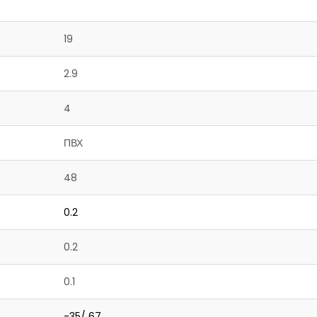
19
2.9
4
ПВХ
48
0.2
0.2
0.1
-35/ 67