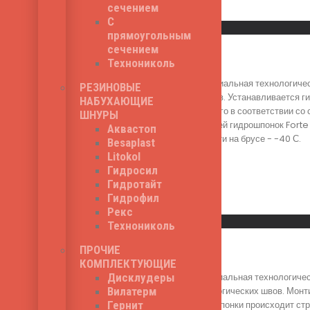
сечением
Read More
С
Быстрый просмотр
прямоугольным
сечением
Зика Forte-24
Технониколь
Зика Forte-24 - специальная технологиче
РЕЗИНОВЫЕ
технологических швов. Устанавливается г
НАБУХАЮЩИЕ
осуществляется строго в соответствии со
ШНУРЫ
России. Серия моделей гидрошпонок Forte
Аквастоп
температура хрупкости на брусе - -40 С.
Besaplast
1,550
₽
Litokol
Гидросил
Гидротайт
Гидрофил
Read More
Рекс
Быстрый просмотр
Технониколь
ПРОЧИЕ
Зика Forte-32
КОМПЛЕКТУЮЩИЕ
Дисклудеры
Зика Forte-32 - специальная технологиче
Вилатерм
герметизации технологических швов. Монт
Гернит
гидроизоляционной шпонки происходит стр