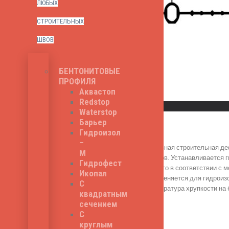
ЛЮБЫХ
СТРОИТЕЛЬНЫХ
ШВОВ
БЕНТОНИТОВЫЕ
ПРОФИЛЯ
Аквастоп
Read More
Redstop
Быстрый просмотр
Waterstop
Барьер
Зика О-32
Гидроизол
–
Зика О-32 - специальная строительная де
М
деформационных швов. Устанавливается ги
Гидрофест
осуществляется строго в соответствии с 
Икопал
России. Серия O применяется для гидроиз
С
О-32 - 320 мм, температура хрупкости на 
квадратным
880
₽
сечением
С
круглым