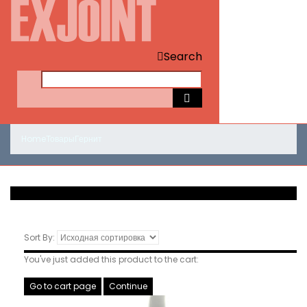
Search
Home
Товары
Гернит
Sort By:
You've just added this product to the cart:
Go to cart page
Continue