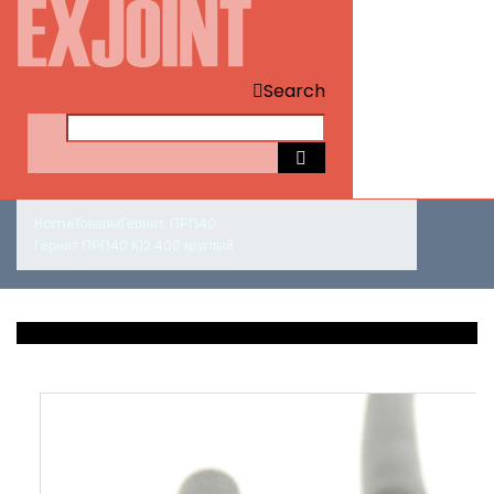
Search
Home
Товары
Гернит
,
ПРП40
Гернит ПРП40 К12 400 круглый