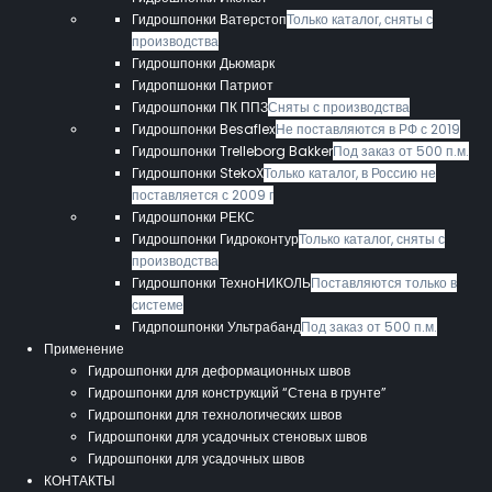
Гидрошпонки Ватерстоп
Только каталог, сняты с
производства
Гидрошпонки Дьюмарк
Гидропшонки Патриот
Гидрошпонки ПК ППЗ
Сняты с производства
Гидрошпонки Besaflex
Не поставляются в РФ с 2019
Гидрошпонки Trelleborg Bakker
Под заказ от 500 п.м.
Гидрошпонки StekoX
Только каталог, в Россию не
поставляется с 2009 г
Гидрошпонки РЕКС
Гидрошпонки Гидроконтур
Только каталог, сняты с
производства
Гидрошпонки ТехноНИКОЛЬ
Поставляются только в
системе
Гидрпошпонки Ультрабанд
Под заказ от 500 п.м.
Применение
Гидрошпонки для деформационных швов
Гидрошпонки для конструкций “Стена в грунте”
Гидрошпонки для технологических швов
Гидрошпонки для усадочных стеновых швов
Гидрошпонки для усадочных швов
КОНТАКТЫ