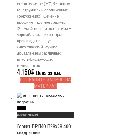
строительстве (ЖБ, бетонных
конструкциях и опалубочных
сооружениях). Сечение
профиля - круглое , размер -
120 мм.Основной цвет шнура -
черный, состав из которого
производится шнур -
синтетический каучук с
добавлением различных
пластифицирующих
компонентов.
4,150
₽
Цена за п.м.
ОТПРАВИТЬ ЗАПРОС НА
МАТЕРИАЛ
Read More
Быстрый просмотр
Гернит ПРП40 П28х28 400
квадратный