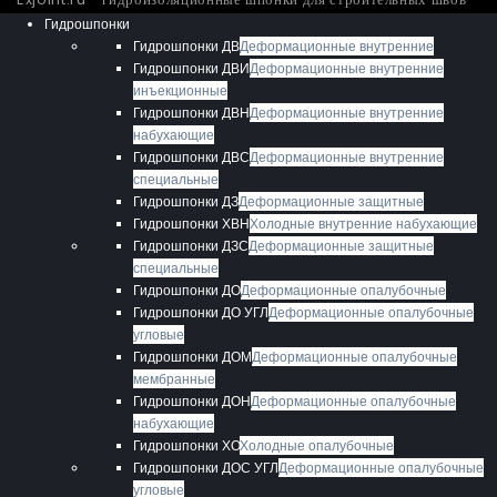
Гидрошпонки
Гидрошпонки ДВ
Деформационные внутренние
Гидрошпонки ДВИ
Деформационные внутренние
инъекционные
Гидрошпонки ДВН
Деформационные внутренние
набухающие
Гидрошпонки ДВС
Деформационные внутренние
специальные
Гидрошпонки ДЗ
Деформационные защитные
Гидрошпонки ХВН
Холодные внутренние набухающие
Гидрошпонки ДЗС
Деформационные защитные
специальные
Гидрошпонки ДО
Деформационные опалубочные
Гидрошпонки ДО УГЛ
Деформационные опалубочные
угловые
Гидрошпонки ДОМ
Деформационные опалубочные
мембранные
Гидрошпонки ДОН
Деформационные опалубочные
набухающие
Гидрошпонки ХО
Холодные опалубочные
Гидрошпонки ДОС УГЛ
Деформационные опалубочные
угловые