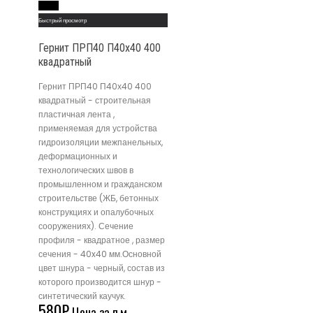
Read More
Быстрый просмотр
Гернит ПРП40 П40х40 400
квадратный
Гернит ПРП40 П40х40 400
квадратный - строительная
пластичная лента ,
применяемая для устройства
гидроизоляции межпанельных,
деформационных и
технологических швов в
промышленном и гражданском
строительстве (ЖБ, бетонных
конструкциях и опалубочных
сооружениях). Сечение
профиля - квадратное , размер
сечения - 40x40 мм.Основной
цвет шнура - черный, состав из
которого производится шнур -
синтетический каучук.
580
₽
Цена за п.м.