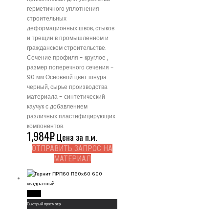
герметичного уплотнения
строительных
деформационных швов, стыков
и трещин в промышленном и
гражданском строительстве.
Сечение профиля - круглое ,
размер поперечного сечения -
90 мм.Основной цвет шнура -
черный, сырье производства
материала - синтетический
каучук с добавлением
различных пластифицирующих
компонентов.
1,984
₽
Цена за п.м.
ОТПРАВИТЬ ЗАПРОС НА
МАТЕРИАЛ
Read More
Быстрый просмотр