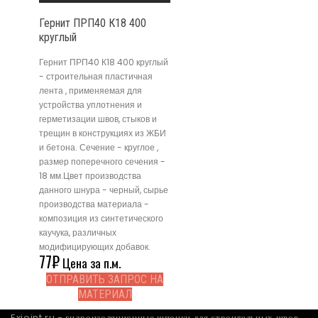
Гернит ПРП40 К18 400
круглый
Гернит ПРП40 К18 400 круглый
- строительная пластичная
лента , применяемая для
устройства уплотнения и
герметизации швов, стыков и
трещин в конструкциях из ЖБИ
и бетона. Сечение - круглое ,
размер поперечного сечения -
18 мм.Цвет производства
данного шнура - черный, сырье
производства материала -
композиция из синтетического
каучука, различных
модифицирующих добавок.
77
₽
Цена за п.м.
ОТПРАВИТЬ ЗАПРОС НА
МАТЕРИАЛ
Exjoint.ru - гидроизоляционные шпонки для строительных швов