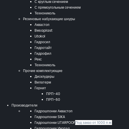
С круглым сечением
С прямоугольным сечением
Технониколь
Резиновые набухающие шнуры
Аквастоп
Besaplast
Litokol
Гидросил
Гидротайт
Гидрофил
Рекс
Технониколь
Прочие комплектующие
Дисклудеры
Вилатерм
Гернит
ПРП-40
ПРП-60
Производители
Гидрошпонки Аквастоп
Гидрошпонки SIKA
Гидрошпонки LITARPOOF
Под заказ от 1000 п.м.
Гидрошпонки Икопал