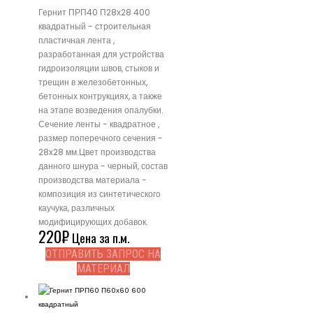
Гернит ПРП40 П28х28 400
квадратный - строительная
пластичная лента ,
разработанная для устройства
гидроизоляции швов, стыков и
трещин в железобетонных,
бетонных контрукциях, а также
на этапе возведения опалубки.
Сечение ленты - квадратное ,
размер поперечного сечения -
28x28 мм.Цвет производства
данного шнура - черный, состав
производства материала -
композиция из синтетического
каучука, различных
модифицирующих добавок.
220
₽
Цена за п.м.
ОТПРАВИТЬ ЗАПРОС НА
МАТЕРИАЛ