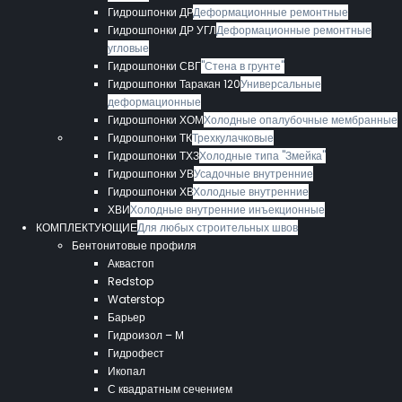
Гидрошпонки ДР
Деформационные ремонтные
Гидрошпонки ДР УГЛ
Деформационные ремонтные
угловые
Гидрошпонки СВГ
"Стена в грунте"
Гидрошпонки Таракан 120
Универсальные
деформационные
Гидрошпонки ХОМ
Холодные опалубочные мембранные
Гидрошпонки ТК
Трехкулачковые
Гидрошпонки ТХЗ
Холодные типа "Змейка"
Гидрошпонки УВ
Усадочные внутренние
Гидрошпонки ХВ
Холодные внутренние
ХВИ
Холодные внутренние инъекционные
КОМПЛЕКТУЮЩИЕ
Для любых строительных швов
Бентонитовые профиля
Аквастоп
Redstop
Waterstop
Барьер
Гидроизол – М
Гидрофест
Икопал
С квадратным сечением