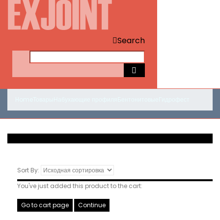
Search
Home
Товары
Набухающие профиля
Бентонитовые
Гидрофест
Sort By:
You've just added this product to the cart:
Go to cart page
Continue