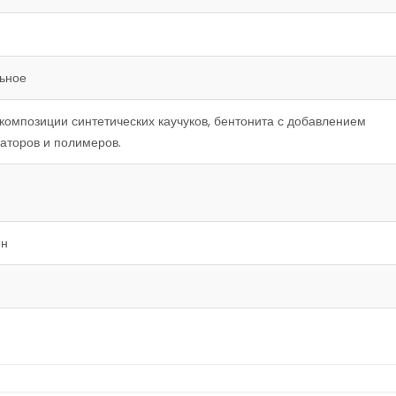
ьное
 композиции синтетических каучуков, бентонита с добавлением
аторов и полимеров.
ен