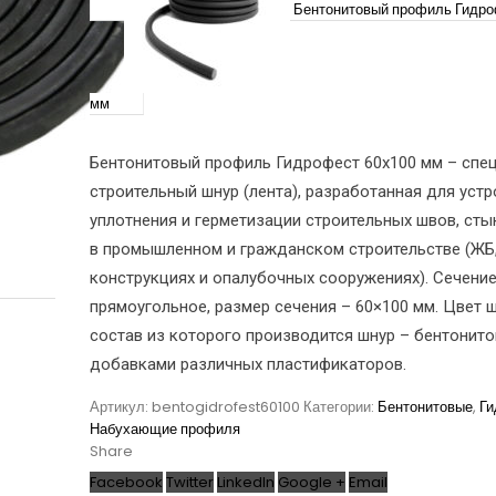
Бентонитовый профиль Гидро
мм
Бентонитовый профиль Гидрофест 60х100 мм – спе
строительный шнур (лента), разработанная для уст
уплотнения и герметизации строительных швов, сты
в промышленном и гражданском строительстве (ЖБ
конструкциях и опалубочных сооружениях). Сечение
прямоугольное, размер сечения – 60×100 мм. Цвет ш
состав из которого производится шнур – бентонито
добавками различных пластификаторов.
Артикул:
bentogidrofest60100
Категории:
Бентонитовые
,
Ги
Набухающие профиля
Share
Facebook
Twitter
LinkedIn
Google +
Email