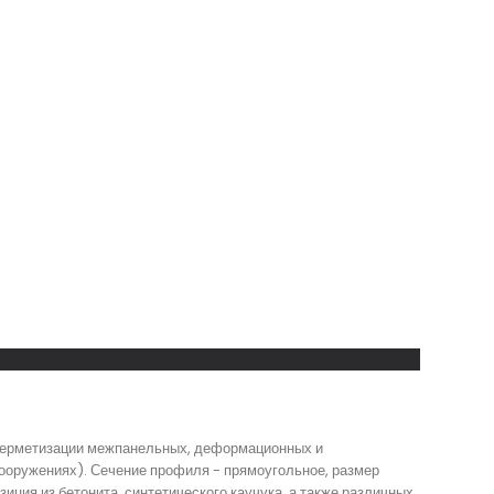
 герметизации межпанельных, деформационных и
ооружениях). Сечение профиля - прямоугольное, размер
иция из бетонита, синтетического каучука, а также различных