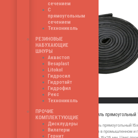
сечением
С
прямоугольным
сечением
Технониколь
РЕЗИНОВЫЕ
НАБУХАЮЩИЕ
ШНУРЫ
Аквастоп
Besaplast
Litokol
Гидросил
Гидротайт
Гидрофил
Read More
Рекс
Технониколь
Быстрый просмотр
ПРОЧИЕ
Бентонитовый профиль прямоугольный
КОМПЛЕКТУЮЩИЕ
Дисклудеры
Бентонитовый профиль прямоугольный 15х
Вилатерм
технологических швов в промышленном и г
Гернит
поперечного сечения - 15x25 мм. Цвет про