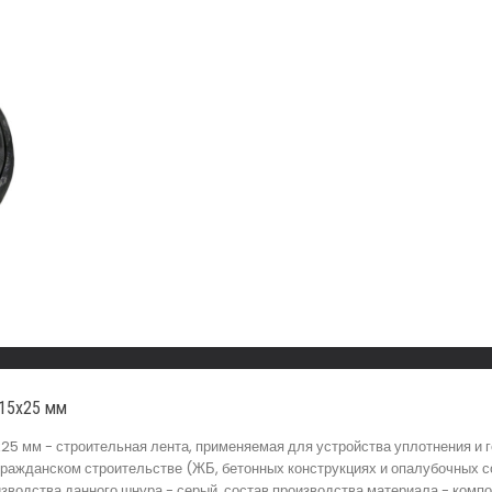
 15х25 мм
25 мм - строительная лента, применяемая для устройства уплотнения и
ражданском строительстве (ЖБ, бетонных конструкциях и опалубочных с
изводства данного шнура - серый, состав производства материала - композ