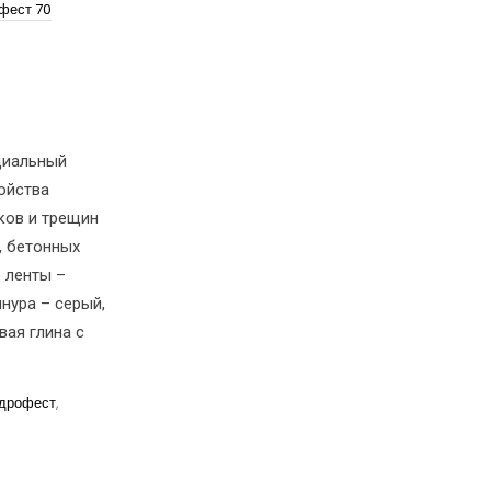
фест 70
циальный
ройства
ков и трещин
, бетонных
 ленты –
нура – серый,
вая глина с
дрофест
,