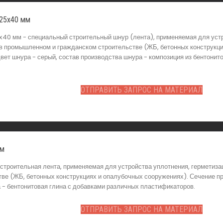
 25х40 мм
40 мм - специальный строительный шнур (лента), применяемая для устр
 промышленном и гражданском строительстве (ЖБ, бетонных конструкци
вет шнура - серый, состав производства шнура - композиция из бентонито
ОТПРАВИТЬ ЗАПРОС НА МАТЕРИАЛ
мм
строительная лента, применяемая для устройства уплотнения, герметиз
е (ЖБ, бетонных конструкциях и опалубочных сооружениях). Сечение про
а - бентонитовая глина с добавками различных пластификаторов.
ОТПРАВИТЬ ЗАПРОС НА МАТЕРИАЛ