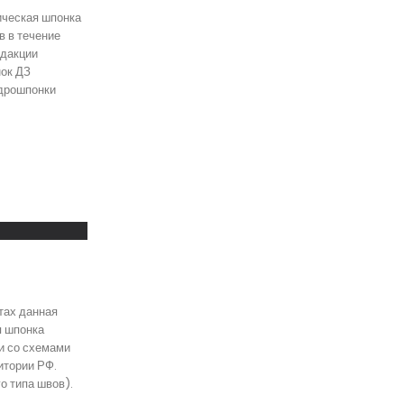
ическая шпонка
 в течение
едакции
нок ДЗ
идрошпонки
тах данная
я шпонка
и со схемами
итории РФ.
о типа швов).