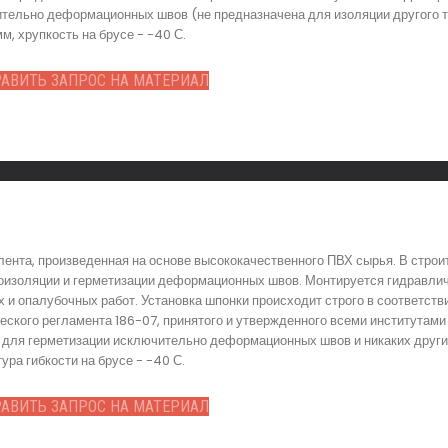
тельно деформационных швов (не предназначена для изоляции другого т
, хрупкость на брусе - -40 С.
АВИТЬ ЗАПРОС НА МАТЕРИАЛ
ента, произведенная на основе высококачественного ПВХ сырья. В стро
роизоляции и герметизации деформационных швов. Монтируется гидравли
 и опалубочных работ. Установка шпонки происходит строго в соответств
еского регламента 186-07, принятого и утвержденного всеми институтами
я для герметизации исключительно деформационных швов и никаких друг
ра гибкости на брусе - -40 С.
АВИТЬ ЗАПРОС НА МАТЕРИАЛ