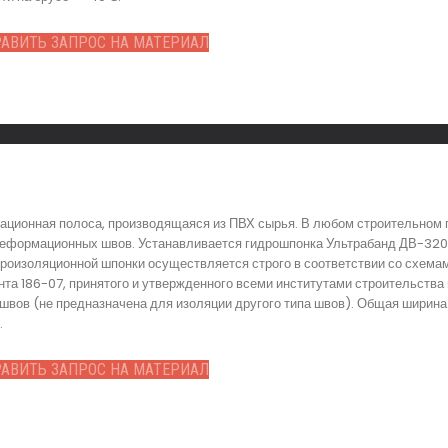
АВИТЬ ЗАПРОС НА МАТЕРИАЛ
ционная полоса, производящаяся из ПВХ сырья. В любом строительном 
деформационных швов. Устанавливается гидрошпонка Ультрабанд ДВ-320
дроизоляционной шпонки осуществляется строго в соответствии со схема
та 186-07, принятого и утвержденного всеми институтами строительства 
швов (не предназначена для изоляции другого типа швов). Общая ширина
.
АВИТЬ ЗАПРОС НА МАТЕРИАЛ