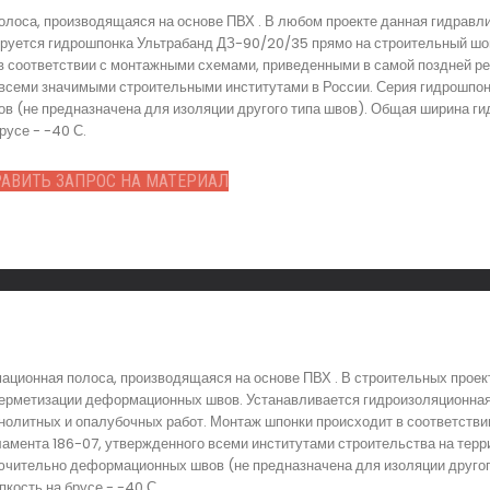
лоса, производящаяся на основе ПВХ . В любом проекте данная гидравл
уется гидрошпонка Ультрабанд ДЗ-90/20/35 прямо на строительный шов
в соответствии с монтажными схемами, приведенными в самой поздней р
о всеми значимыми строительными институтами в России. Серия гидрошпо
в (не предназначена для изоляции другого типа швов). Общая ширина г
русе - -40 С.
АВИТЬ ЗАПРОС НА МАТЕРИАЛ
ционная полоса, производящаяся на основе ПВХ . В строительных проек
герметизации деформационных швов. Устанавливается гидроизоляционна
олитных и опалубочных работ. Монтаж шпонки происходит в соответстви
ламента 186-07, утвержденного всеми институтами строительства на терр
ючительно деформационных швов (не предназначена для изоляции другог
ость на брусе - -40 С.