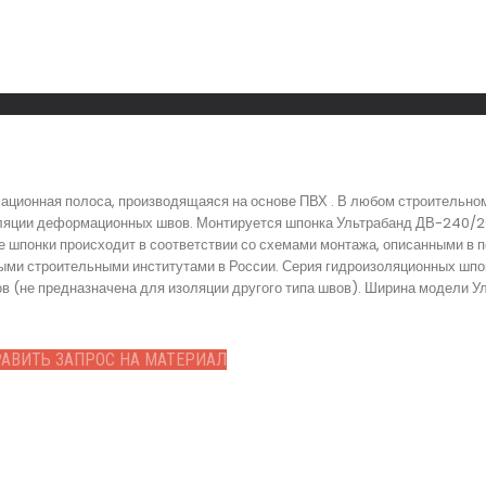
ционная полоса, производящаяся на основе ПВХ . В любом строительно
оляции деформационных швов. Монтируется шпонка Ультрабанд ДВ-240/
ие шпонки происходит в соответствии со схемами монтажа, описанными в 
мыми строительными институтами в России. Серия гидроизоляционных шп
 (не предназначена для изоляции другого типа швов). Ширина модели У
АВИТЬ ЗАПРОС НА МАТЕРИАЛ