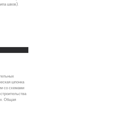
ипа швов).
ительных
ческая шпонка
ии со схемами
 строительства
их. Общая