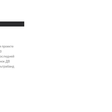
м проекте
20
последней
онок ДВ
льтрабанд