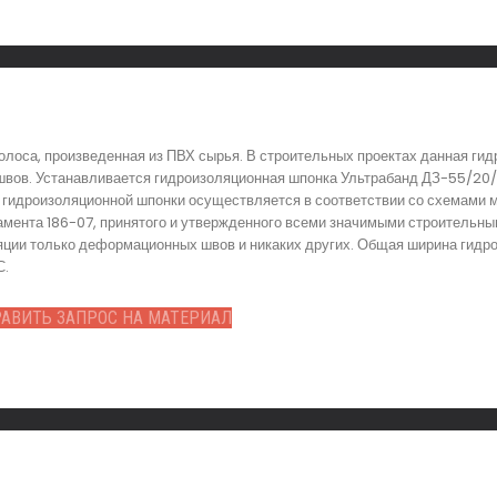
лоса, произведенная из ПВХ сырья. В строительных проектах данная ги
вов. Устанавливается гидроизоляционная шпонка Ультрабанд ДЗ-55/20/
 гидроизоляционной шпонки осуществляется в соответствии со схемами 
амента 186-07, принятого и утвержденного всеми значимыми строительн
ляции только деформационных швов и никаких других. Общая ширина гидр
С.
АВИТЬ ЗАПРОС НА МАТЕРИАЛ