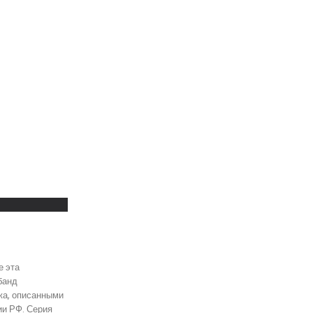
е эта
банд
жа, описанными
ии РФ. Серия