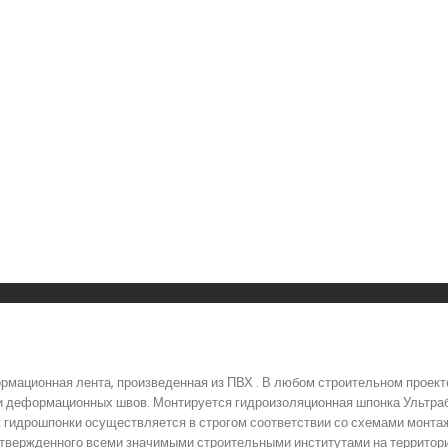
мационная лента, произведенная из ПВХ . В любом строительном проект
и деформационных швов. Монтируется гидроизоляционная шпонка Ультра
ж гидрошпонки осуществляется в строгом соответствии со схемами монта
 утвержденного всеми значимыми строительными институтами на территор