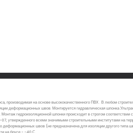
а, производимая на основе высококачественного ПВХ . В любом строите
ляции деформационных швов. Монтируется гидравлическая шпонка Ультра
. Монтаж гидроизоляционной шпонки происходит в строгом соответствии 
-07, утвержденного всеми значимыми строительными институтами на тер
о деформационных швов (не предназначена для изоляции другого типа ш
и на брусе - -40 С.