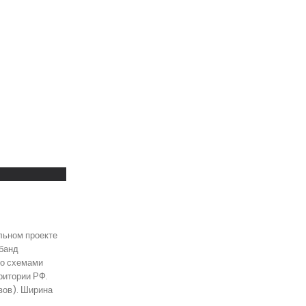
льном проекте
банд
со схемами
ритории РФ.
вов). Ширина