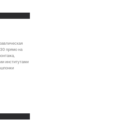
дравлическая
30 прямо на
монтажа,
ыми институтами
ошпонки