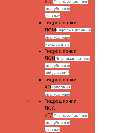
УГЛ
Деформационные
опалубочные
угловые
Гидрошпонки
ДОМ
Деформационные
опалубочные
мембранные
Гидрошпонки
ДОН
Деформационные
опалубочные
набухающие
Гидрошпонки
ХО
Холодные
опалубочные
Гидрошпонки
ДОС
УГЛ
Деформационные
опалубочные
угловые