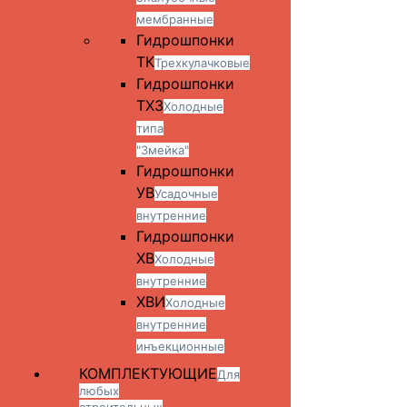
мембранные
Гидрошпонки
ТК
Трехкулачковые
Гидрошпонки
ТХЗ
Холодные
типа
"Змейка"
Гидрошпонки
УВ
Усадочные
внутренние
Гидрошпонки
ХВ
Холодные
внутренние
ХВИ
Холодные
внутренние
инъекционные
КОМПЛЕКТУЮЩИЕ
Для
любых