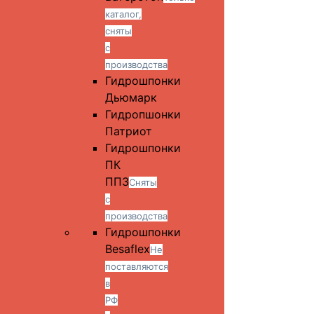
каталог,
сняты
с
производства
Гидрошпонки
Дьюмарк
Гидропшонки
Патриот
Гидрошпонки
ПК
ППЗ
Сняты
с
производства
Гидрошпонки
Besaflex
Не
поставляются
в
РФ