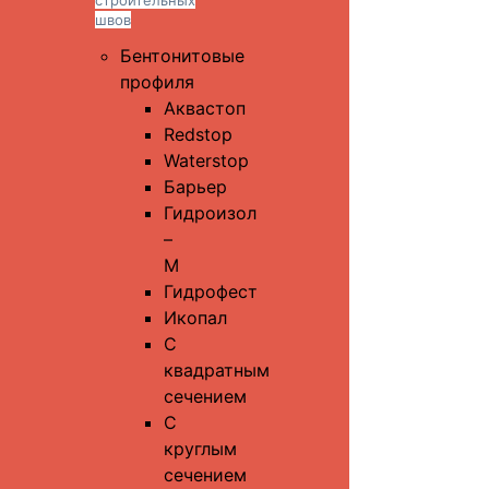
строительных
швов
Бентонитовые
профиля
Аквастоп
Redstop
Waterstop
Барьер
Гидроизол
–
М
Гидрофест
Икопал
С
квадратным
сечением
С
круглым
сечением