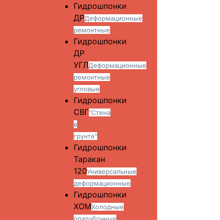
Гидрошпонки
ДР
Деформационные
ремонтные
Гидрошпонки
ДР
УГЛ
Деформационные
ремонтные
угловые
Гидрошпонки
СВГ
"Стена
в
грунте"
Гидрошпонки
Таракан
120
Универсальные
деформационные
Гидрошпонки
ХОМ
Холодные
опалубочные