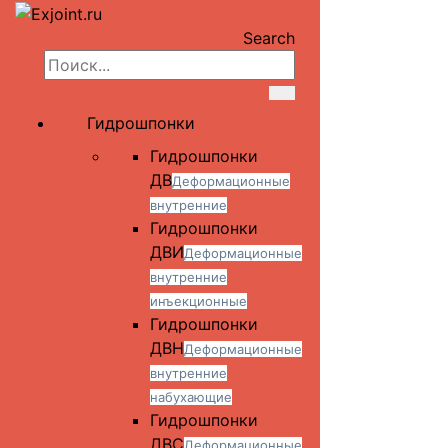
Search
Гидрошпонки
Гидрошпонки
ДВ
Деформационные
внутренние
Гидрошпонки
ДВИ
Деформационные
внутренние
инъекционные
Гидрошпонки
ДВН
Деформационные
внутренние
набухающие
Гидрошпонки
ДВС
Деформационные