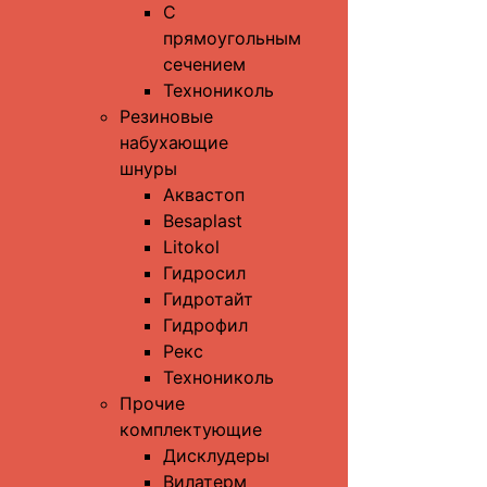
С
прямоугольным
сечением
Технониколь
Резиновые
набухающие
шнуры
Аквастоп
Besaplast
Litokol
Гидросил
Гидротайт
Гидрофил
Рекс
Технониколь
Прочие
комплектующие
Дисклудеры
Вилатерм