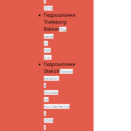
с
2019
Гидрошпонки
Trelleborg
Bakker
Под
заказ
от
500
п.м.
Гидрошпонки
StekoX
Только
каталог,
в
Россию
не
поставляется
с
2009
г