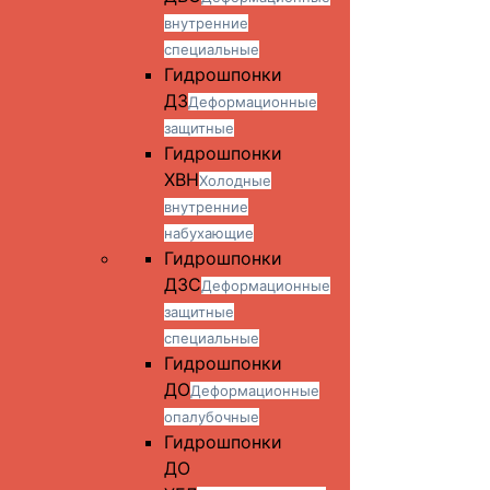
внутренние
специальные
Гидрошпонки
ДЗ
Деформационные
защитные
Гидрошпонки
ХВН
Холодные
внутренние
набухающие
Гидрошпонки
ДЗС
Деформационные
защитные
специальные
Гидрошпонки
ДО
Деформационные
опалубочные
Гидрошпонки
ДО