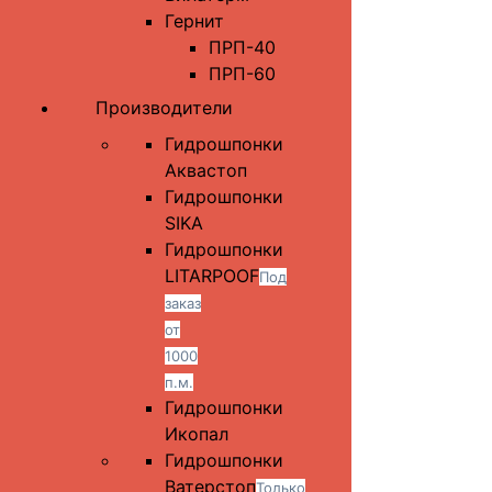
Гернит
ПРП-40
ПРП-60
Производители
Гидрошпонки
Аквастоп
Гидрошпонки
SIKA
Гидрошпонки
LITARPOOF
Под
заказ
от
1000
п.м.
Гидрошпонки
Икопал
Гидрошпонки
Ватерстоп
Только