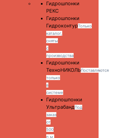
Гидрошпонки
РЕКС
Гидрошпонки
Гидроконтур
Только
каталог,
сняты
с
производства
Гидрошпонки
ТехноНИКОЛЬ
Поставляются
только
в
системе
Гидрпошпонки
Ультрабанд
Под
заказ
от
500
п.м.