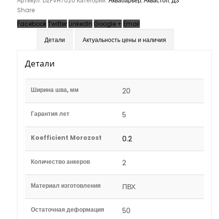
Артикул:
DZPVH7020
Категории:
Аквабарьер
,
Аквастоп
,
ДЗ
Share
Facebook
Twitter
LinkedIn
Google +
Email
Детали
Актуальность цены и наличия
Детали
Ширина шва, мм
20
Гарантия лет
5
Koefficient Morozost
0.2
Количество анкеров
2
Материал изготовления
ПВХ
Остаточная деформация
50