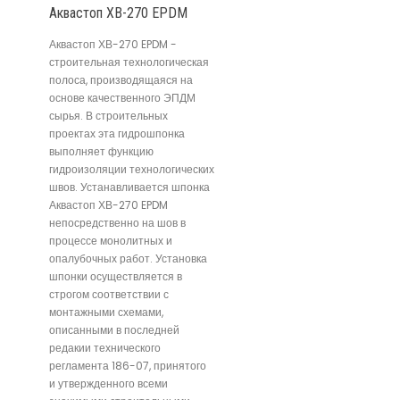
Аквастоп ХВ-270 EPDM
Аквастоп ХВ-270 EPDM -
строительная технологическая
полоса, производящаяся на
основе качественного ЭПДМ
сырья. В строительных
проектах эта гидрошпонка
выполняет функцию
гидроизоляции технологических
швов. Устанавливается шпонка
Аквастоп ХВ-270 EPDM
непосредственно на шов в
процессе монолитных и
опалубочных работ. Установка
шпонки осуществляется в
строгом соответствии с
монтажными схемами,
описанными в последней
редакии технического
регламента 186-07, принятого
и утвержденного всеми