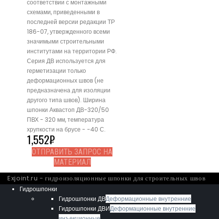
соответствии с монтажными
схемами, приведенными в
последней версии редакции ТР
186-07, утвержденного всеми
значимыми строительными
институтами на территории РФ.
Серия ДВ используется для
герметизации только
деформационных швов (не
предназначена для изоляции
другого типа швов). Ширина
шпонки Аквастоп ДВ-320/50
ПВХ - 320 мм, температура
хрупкости на брусе - -40 С.
1,552
₽
ОТПРАВИТЬ ЗАПРОС НА
МАТЕРИАЛ
Exjoint.ru - гидроизоляционные шпонки для строительных швов
Гидрошпонки
Гидрошпонки ДВ
Деформационные внутренние
Гидрошпонки ДВИ
Деформационные внутренние
инъекционные