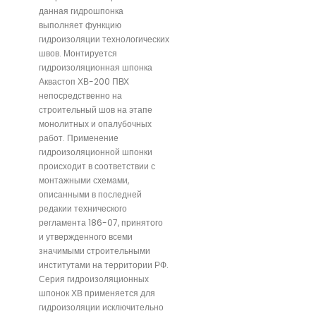
данная гидрошпонка
выполняет функцию
гидроизоляции технологических
швов. Монтируется
гидроизоляционная шпонка
Аквастоп ХВ-200 ПВХ
непосредственно на
строительный шов на этапе
монолитных и опалубочных
работ. Применение
гидроизоляционной шпонки
происходит в соответствии с
монтажными схемами,
описанными в последней
редакии технического
регламента 186-07, принятого
и утвержденного всеми
значимыми строительными
институтами на территории РФ.
Серия гидроизоляционных
шпонок ХВ применяется для
гидроизоляции исключительно