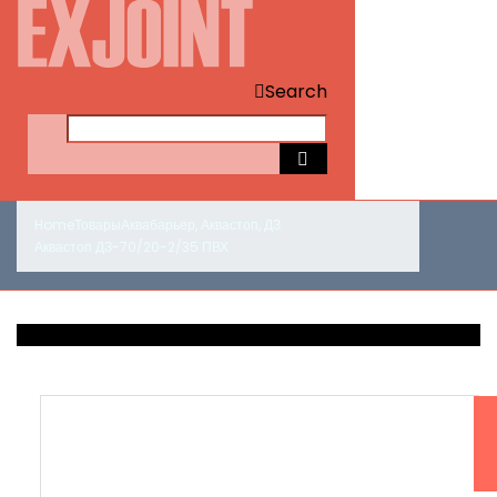
Search
Home
Товары
Аквабарьер
,
Аквастоп
,
ДЗ
Аквастоп ДЗ-70/20-2/35 ПВХ