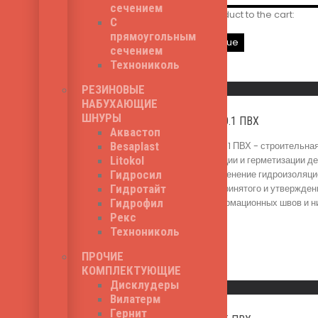
сечением
You've just added this product to the cart:
С
прямоугольным
Go to cart page
Continue
сечением
Технониколь
Read More
Быстрый просмотр
РЕЗИНОВЫЕ
НАБУХАЮЩИЕ
ШНУРЫ
Аквастоп ДВ-400/30.1 ПВХ
Аквастоп
Besaplast
Аквастоп ДВ-400/30.1 ПВХ - строительная
Litokol
функцию гидроизоляции и герметизации д
Гидросил
бетонных работ. Применение гидроизоляци
Гидротайт
регламента 186-07, принятого и утвержде
Гидрофил
исключительно деформационных швов и ник
1,830
₽
Рекс
Технониколь
ПРОЧИЕ
КОМПЛЕКТУЮЩИЕ
Read More
Дисклудеры
Быстрый просмотр
Вилатерм
Гернит