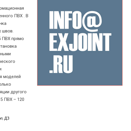
ормационная
нного ПВХ . В
нка
 швов.
5 ПВХ прямо
становка
жными
ческого
и
ия моделей
олько
яции другого
5 ПВХ – 120
оп
,
ДЗ