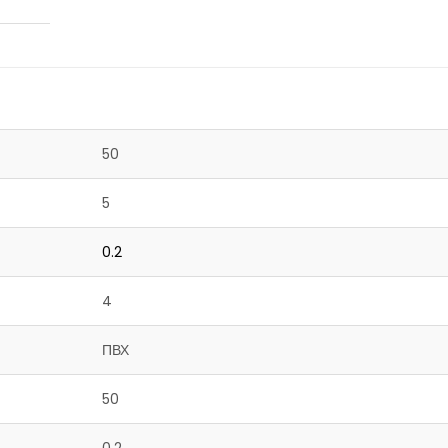
50
5
0.2
4
ПВХ
50