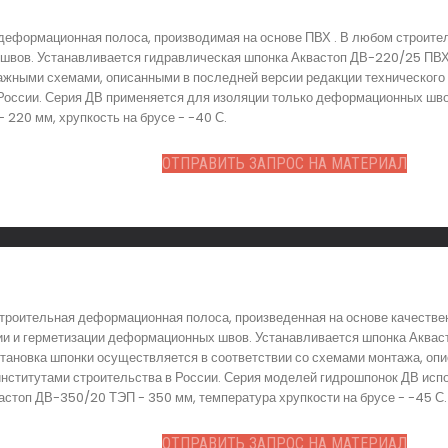
еформационная полоса, производимая на основе ПВХ . В любом строител
вов. Устанавливается гидравлическая шпонка Аквастоп ДВ-220/25 ПВХ п
тажными схемами, описанными в последней версии редакции технического 
оссии. Серия ДВ применяется для изоляции только деформационных швов
220 мм, хрупкость на брусе - -40 С.
ОТПРАВИТЬ ЗАПРОС НА МАТЕРИАЛ
роительная деформационная полоса, произведенная на основе качествен
ии и герметизации деформационных швов. Устанавливается шпонка Аквас
становка шпонки осуществляется в соответствии со схемами монтажа, оп
институтами строительства в России. Серия моделей гидрошпонок ДВ ис
астоп ДВ-350/20 ТЭП - 350 мм, температура хрупкости на брусе - -45 С.
ОТПРАВИТЬ ЗАПРОС НА МАТЕРИАЛ