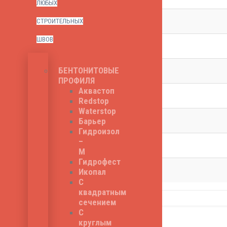
ЛЮБЫХ
Температура хрупкости
СТРОИТЕЛЬНЫХ
ШВОВ
Тип
Стойкость к температурам
БЕНТОНИТОВЫЕ
ПРОФИЛЯ
Аквастоп
Сопротивление раздиру, кН
Redstop
Waterstop
Применение
Барьер
Гидроизол
–
Производитель
М
Гидрофест
Брэнд
Икопал
С
квадратным
сечением
Related Products
С
круглым