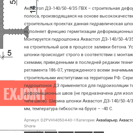
Аквастоп ДЗ-140/50-4/35 ПВХ – строительная деф
полоса, производящаяся на основе высококачестве
строительных проектах данная гидравлическая шпо
выполняет функцию герметизации деформационных
Монтируется гидрошпонка Аквастоп ДЗ-140/50-4/3
на строительный шов в процессе заливки бетона. У
шпонки происходит строго в соответствии с монта
схемами, приведенными в последней редакии техни
регламента 186-07, утвержденного всеми значимым
строительными институтами на территории РФ. Сер
гидрошпонок ДЗ применяется для гидроизоляции т
деформационных швов (не предназначена для изол
типа швов). Ширина шпонки Аквастоп ДЗ-140/50-4/3
мм, температура гибкости на брусе – -40 С.
Артикул:
DZPVH14050440-1
Категории:
Аквабарьер
,
Акваст
Share