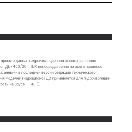
 проекте данная гидроизоляционная шпонка выполняет
оп ДВ-400/30.1 ПВХ непосредственно на шов в процессе
писанными в последней версии редакции технического
ерия моделей гидрошпонок ДВ применяется для гидроизоляции
сть на брусе - -40 С.