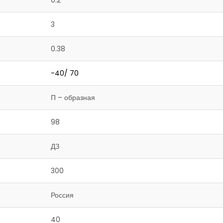
0.2
3
0.38
-40/ 70
П – образная
98
ДЗ
300
Россия
40