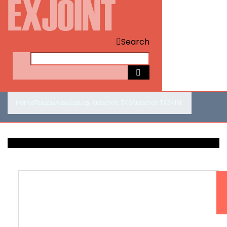
Search
Home
Товары
Аквабарьер
,
Аквастоп
,
ТХЗ
Аквастоп ТХЗ-1М