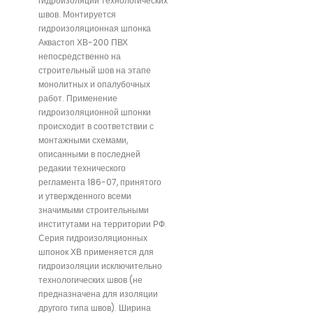
гидроизоляции технологических
швов. Монтируется
гидроизоляционная шпонка
Аквастоп ХВ-200 ПВХ
непосредственно на
строительный шов на этапе
монолитных и опалубочных
работ. Применение
гидроизоляционной шпонки
происходит в соответствии с
монтажными схемами,
описанными в последней
редакии технического
регламента 186-07, принятого
и утвержденного всеми
значимыми строительными
институтами на территории РФ.
Серия гидроизоляционных
шпонок ХВ применяется для
гидроизоляции исключительно
технологических швов (не
предназначена для изоляции
другого типа швов). Ширина