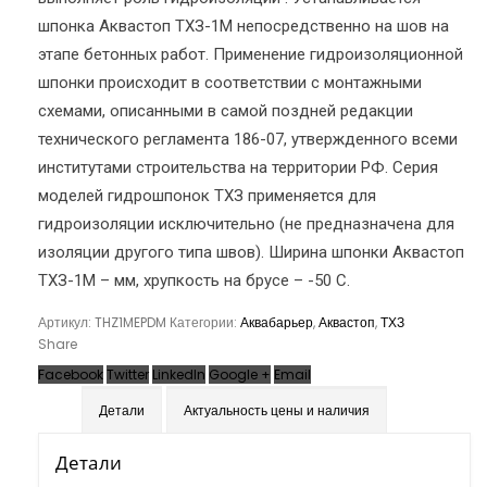
шпонка Аквастоп ТХЗ-1М непосредственно на шов на
этапе бетонных работ. Применение гидроизоляционной
шпонки происходит в соответствии с монтажными
схемами, описанными в самой поздней редакции
технического регламента 186-07, утвержденного всеми
институтами строительства на территории РФ. Серия
моделей гидрошпонок ТХЗ применяется для
гидроизоляции исключительно (не предназначена для
изоляции другого типа швов). Ширина шпонки Аквастоп
ТХЗ-1М – мм, хрупкость на брусе – -50 С.
Артикул:
THZ1MEPDM
Категории:
Аквабарьер
,
Аквастоп
,
ТХЗ
Share
Facebook
Twitter
LinkedIn
Google +
Email
Детали
Актуальность цены и наличия
Детали