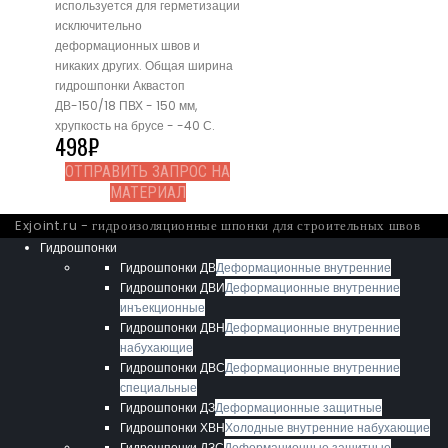
используется для герметизации
исключительно
деформационных швов и
никаких других. Общая ширина
гидрошпонки Аквастоп
ДВ-150/18 ПВХ - 150 мм,
хрупкость на брусе - -40 С.
498
₽
ОТПРАВИТЬ ЗАПРОС НА
МАТЕРИАЛ
Exjoint.ru - гидроизоляционные шпонки для строительных швов
Гидрошпонки
Гидрошпонки ДВ
Деформационные внутренние
Гидрошпонки ДВИ
Деформационные внутренние
инъекционные
Гидрошпонки ДВН
Деформационные внутренние
набухающие
Гидрошпонки ДВС
Деформационные внутренние
специальные
Гидрошпонки ДЗ
Деформационные защитные
Гидрошпонки ХВН
Холодные внутренние набухающие
Гидрошпонки ДЗС
Деформационные защитные