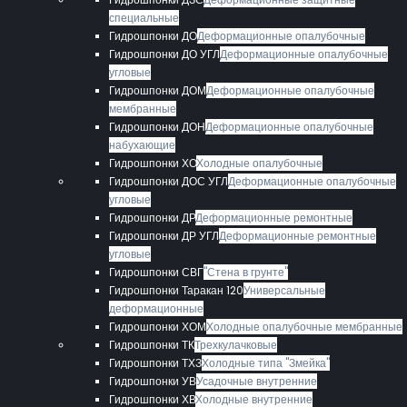
специальные
Гидрошпонки ДО
Деформационные опалубочные
Гидрошпонки ДО УГЛ
Деформационные опалубочные
угловые
Гидрошпонки ДОМ
Деформационные опалубочные
мембранные
Гидрошпонки ДОН
Деформационные опалубочные
набухающие
Гидрошпонки ХО
Холодные опалубочные
Гидрошпонки ДОС УГЛ
Деформационные опалубочные
угловые
Гидрошпонки ДР
Деформационные ремонтные
Гидрошпонки ДР УГЛ
Деформационные ремонтные
угловые
Гидрошпонки СВГ
"Стена в грунте"
Гидрошпонки Таракан 120
Универсальные
деформационные
Гидрошпонки ХОМ
Холодные опалубочные мембранные
Гидрошпонки ТК
Трехкулачковые
Гидрошпонки ТХЗ
Холодные типа "Змейка"
Гидрошпонки УВ
Усадочные внутренние
Гидрошпонки ХВ
Холодные внутренние