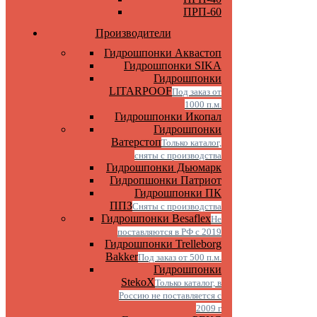
ПРП-60
Производители
Гидрошпонки Аквастоп
Гидрошпонки SIKA
Гидрошпонки
LITARPOOF
Под заказ от
1000 п.м.
Гидрошпонки Икопал
Гидрошпонки
Ватерстоп
Только каталог,
сняты с производства
Гидрошпонки Дьюмарк
Гидропшонки Патриот
Гидрошпонки ПК
ППЗ
Сняты с производства
Гидрошпонки Besaflex
Не
поставляются в РФ с 2019
Гидрошпонки Trelleborg
Bakker
Под заказ от 500 п.м.
Гидрошпонки
StekoX
Только каталог, в
Россию не поставляется с
2009 г