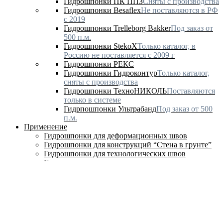
Гидрошпонки ПК ППЗ
Сняты с производства
Гидрошпонки Besaflex
Не поставляются в РФ
с 2019
Гидрошпонки Trelleborg Bakker
Под заказ от
500 п.м.
Гидрошпонки StekoX
Только каталог, в
Россию не поставляется с 2009 г
Гидрошпонки РЕКС
Гидрошпонки Гидроконтур
Только каталог,
сняты с производства
Гидрошпонки ТехноНИКОЛЬ
Поставляются
только в системе
Гидрпошпонки Ультрабанд
Под заказ от 500
п.м.
Применение
Гидрошпонки для деформационных швов
Гидрошпонки для конструкций “Стена в грунте”
Гидрошпонки для технологических швов
Гидрошпонки для усадочных стеновых швов
Гидрошпонки для усадочных швов
КОНТАКТЫ
УСЛУГИ
INFO@EXJOINT.RU
По вопросам наличия и оптовых
цен
+7 (345) 249-2695
Звоните по техническим вопросам