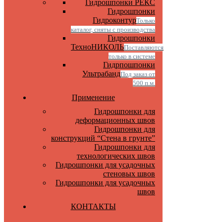
Гидрошпонки РЕКС
Гидрошпонки
Гидроконтур
Только
каталог, сняты с производства
Гидрошпонки
ТехноНИКОЛЬ
Поставляются
только в системе
Гидрпошпонки
Ультрабанд
Под заказ от
500 п.м.
Применение
Гидрошпонки для
деформационных швов
Гидрошпонки для
конструкций “Стена в грунте”
Гидрошпонки для
технологических швов
Гидрошпонки для усадочных
стеновых швов
Гидрошпонки для усадочных
швов
КОНТАКТЫ