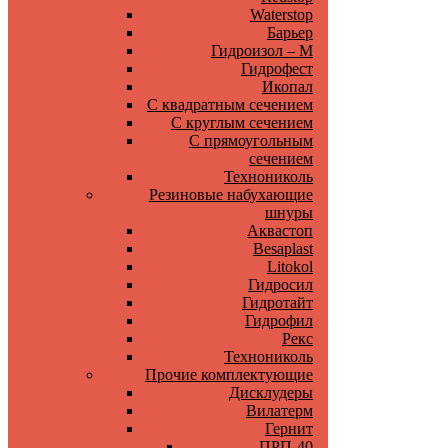
Waterstop
Барьер
Гидроизол – М
Гидрофест
Икопал
С квадратным сечением
С круглым сечением
С прямоугольным
сечением
Технониколь
Резиновые набухающие
шнуры
Аквастоп
Besaplast
Litokol
Гидросил
Гидротайт
Гидрофил
Рекс
Технониколь
Прочие комплектующие
Дисклудеры
Вилатерм
Гернит
ПРП-40