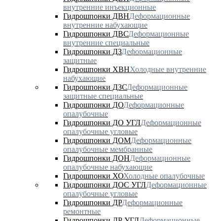
внутренние инъекционные
Гидрошпонки ДВН
Деформационные
внутренние набухающие
Гидрошпонки ДВС
Деформационные
внутренние специальные
Гидрошпонки ДЗ
Деформационные
защитные
Гидрошпонки ХВН
Холодные внутренние
набухающие
Гидрошпонки ДЗС
Деформационные
защитные специальные
Гидрошпонки ДО
Деформационные
опалубочные
Гидрошпонки ДО УГЛ
Деформационные
опалубочные угловые
Гидрошпонки ДОМ
Деформационные
опалубочные мембранные
Гидрошпонки ДОН
Деформационные
опалубочные набухающие
Гидрошпонки ХО
Холодные опалубочные
Гидрошпонки ДОС УГЛ
Деформационные
опалубочные угловые
Гидрошпонки ДР
Деформационные
ремонтные
Гидрошпонки ДР УГЛ
Деформационные