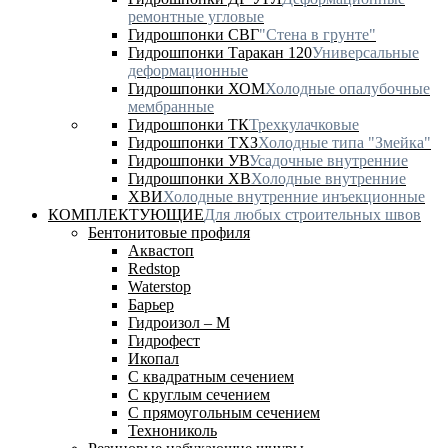
ремонтные угловые
Гидрошпонки СВГ
"Стена в грунте"
Гидрошпонки Таракан 120
Универсальные
деформационные
Гидрошпонки ХОМ
Холодные опалубочные
мембранные
Гидрошпонки ТК
Трехкулачковые
Гидрошпонки ТХЗ
Холодные типа "Змейка"
Гидрошпонки УВ
Усадочные внутренние
Гидрошпонки ХВ
Холодные внутренние
ХВИ
Холодные внутренние инъекционные
КОМПЛЕКТУЮЩИЕ
Для любых строительных швов
Бентонитовые профиля
Аквастоп
Redstop
Waterstop
Барьер
Гидроизол – М
Гидрофест
Икопал
С квадратным сечением
С круглым сечением
С прямоугольным сечением
Технониколь