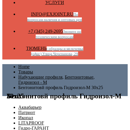
УСЛУГИ
INFO@EXJOINT.RU
По
вопросам наличия и оптовых цен
+7 (345) 249-2695
Звоните по
техническим вопросам
ТЮМЕНЬ
- образцы и мелочевка
(офис) Улица Черепанова, 29
Home
Товары
Набухающие профиля
,
Бентонитовые
,
Гидроизол - М
Бентонитовй профиль Гидроизол-М 30х25
Бентонитовй профиль Гидроизол-М 30х25
Аквабарьер
Патриот
Икопал
LITAPROOF
Гидро-ГАРАНТ