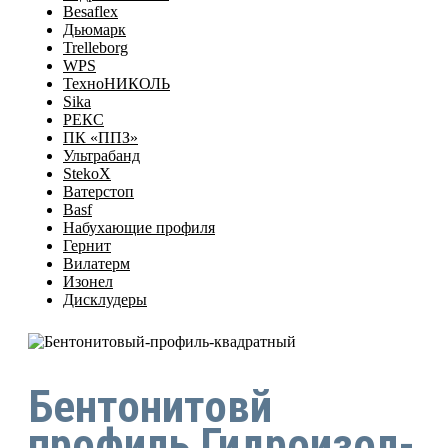
Besaflex
Дьюмарк
Trelleborg
WPS
ТехноНИКОЛЬ
Sika
РЕКС
ПК «ППЗ»
Ультрабанд
StekoX
Ватерстоп
Basf
Набухающие профиля
Гернит
Вилатерм
Изонел
Дисклудеры
Бентонитовй
профиль Гидроизол-