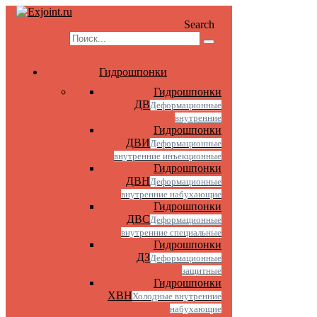
Search
Гидрошпонки
Гидрошпонки
ДВ
Деформационные
внутренние
Гидрошпонки
ДВИ
Деформационные
внутренние инъекционные
Гидрошпонки
ДВН
Деформационные
внутренние набухающие
Гидрошпонки
ДВС
Деформационные
внутренние специальные
Гидрошпонки
ДЗ
Деформационные
защитные
Гидрошпонки
ХВН
Холодные внутренние
набухающие