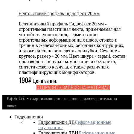
Бентонитовый профиль Гидрофест 20 мм
Бентонитовый профиль Гидрофест 20 мм -
строительная пластичная лента, применяемая для
устройства уплотнения, герметизации
строительных деформационных швов, стыков и
трещин в железобетонных, бетонных контрукциях,
а также на этапе возведения опалубки. Сечение -
круглое, размер - 20 мм. Цвет шнура - серый, состав
производства шнура - композиция из бетонита,
синтетического каучука, а также различных
пластифицирующих модификаторов.
190
₽
Цена за п.м.
ОТПРАВИТЬ ЗАПРОС НА МАТЕРИАЛ
Exjoint.ru - гидроизоляционные шпонки для строительных
швов
Гидрошпонки
Гидрошпонки ДВ
Деформационные
внутренние
Гидрошпонки ДВИ
Деформационные