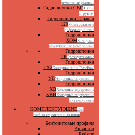
ремонтные угловые
Гидрошпонки СВГ
"Стена
в грунте"
Гидрошпонки Таракан
120
Универсальные
деформационные
Гидрошпонки
ХОМ
Холодные
опалубочные мембранные
Гидрошпонки
ТК
Трехкулачковые
Гидрошпонки
ТХЗ
Холодные типа "Змейка"
Гидрошпонки
УВ
Усадочные внутренние
Гидрошпонки
ХВ
Холодные внутренние
ХВИ
Холодные внутренние
инъекционные
КОМПЛЕКТУЮЩИЕ
Для
любых строительных швов
Бентонитовые профиля
Аквастоп
Redstop