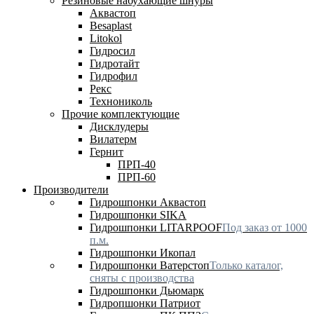
Резиновые набухающие шнуры
Аквастоп
Besaplast
Litokol
Гидросил
Гидротайт
Гидрофил
Рекс
Технониколь
Прочие комплектующие
Дисклудеры
Вилатерм
Гернит
ПРП-40
ПРП-60
Производители
Гидрошпонки Аквастоп
Гидрошпонки SIKA
Гидрошпонки LITARPOOF
Под заказ от 1000
п.м.
Гидрошпонки Икопал
Гидрошпонки Ватерстоп
Только каталог,
сняты с производства
Гидрошпонки Дьюмарк
Гидропшонки Патриот