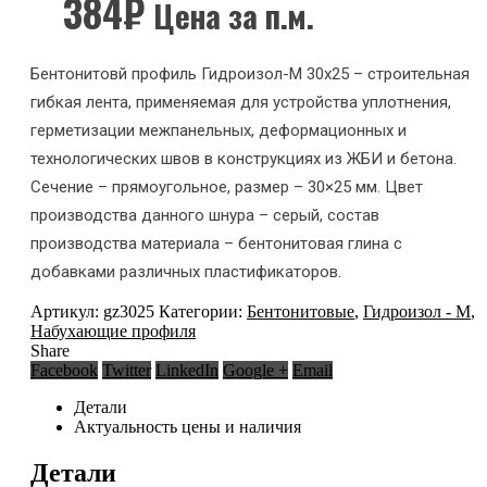
384
₽
Цена за п.м.
Бентонитовй профиль Гидроизол-М 30х25 – строительная
гибкая лента, применяемая для устройства уплотнения,
герметизации межпанельных, деформационных и
технологических швов в конструкциях из ЖБИ и бетона.
Сечение – прямоугольное, размер – 30×25 мм. Цвет
производства данного шнура – серый, состав
производства материала – бентонитовая глина с
добавками различных пластификаторов.
Артикул:
gz3025
Категории:
Бентонитовые
,
Гидроизол - М
,
Набухающие профиля
Share
Facebook
Twitter
LinkedIn
Google +
Email
Детали
Актуальность цены и наличия
Детали