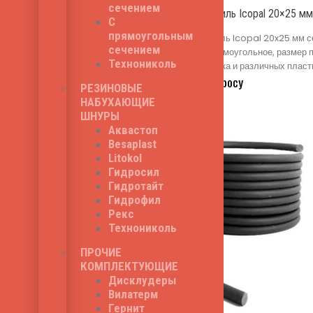
сечением
Бентонитовый профиль Icopal 20×25 м
С
прямоугольным
Бентонитовый профиль Icopal 20x25 мм се
сечением
бетона. Сечение - прямоугольное, размер 
Технониколь
синтетического каучука и различных пла
286
₽
Цена по запросу
РЕЗИНОВЫЕ
НАБУХАЮЩИЕ
ШНУРЫ
Аквастоп
Besaplast
Litokol
Гидросил
Гидротайт
Гидрофил
Рекс
Технониколь
ПРОЧИЕ
КОМПЛЕКТУЮЩИЕ
Дисклудеры
Вилатерм
Гернит