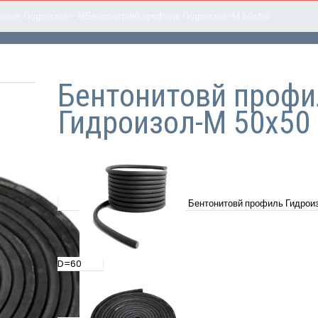
овые
,
Гидроизол - М
Бентонитовй профиль Гидроизол-М 50х50
Бентонитовй профи
Гидроизол-М 50х50
Бентонитовй профиль Гидрои
D=60