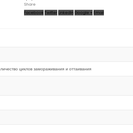
Share
Facebook
Twitter
LinkedIn
Google +
Email
личество циклов замораживания и оттаивания