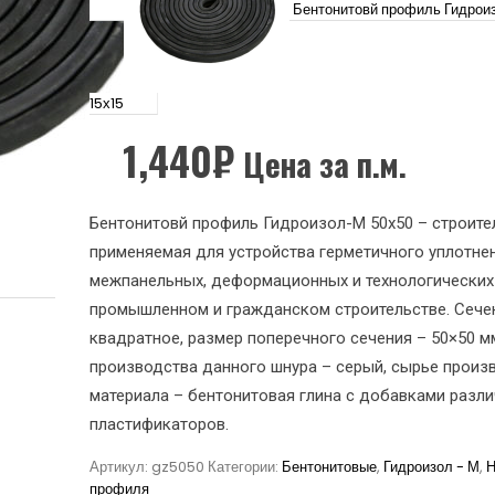
Бентонитовй профиль Гидрои
15х15
1,440
₽
Цена за п.м.
Бентонитовй профиль Гидроизол-М 50х50 – строител
применяемая для устройства герметичного уплотне
межпанельных, деформационных и технологических
промышленном и гражданском строительстве. Сече
квадратное, размер поперечного сечения – 50×50 м
производства данного шнура – серый, сырье произ
материала – бентонитовая глина с добавками разл
пластификаторов.
Артикул:
gz5050
Категории:
Бентонитовые
,
Гидроизол - М
,
Н
профиля