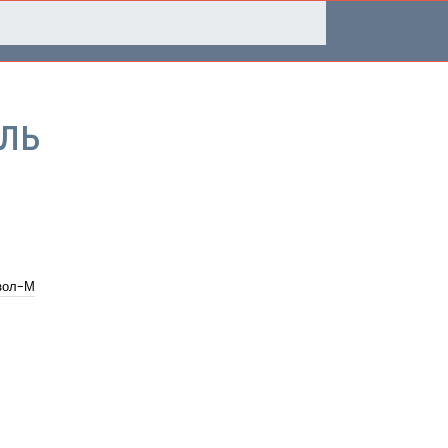
ль
зол-М