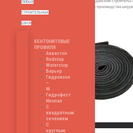
промышленном и гражданском строительств
ЛЮБЫХ
шнура - серый, состав производства шнур
53
₽
Цена за п.м.
СТРОИТЕЛЬНЫХ
ШВОВ
БЕНТОНИТОВЫЕ
ПРОФИЛЯ
Аквастоп
Redstop
Waterstop
Барьер
Гидроизол
–
М
Гидрофест
Икопал
С
квадратным
сечением
Read More
С
Быстрый просмотр
круглым