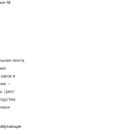
зол-М
ьная лента,
ния
 швов в
ние –
м. Цвет
водства
ичных
абухающие