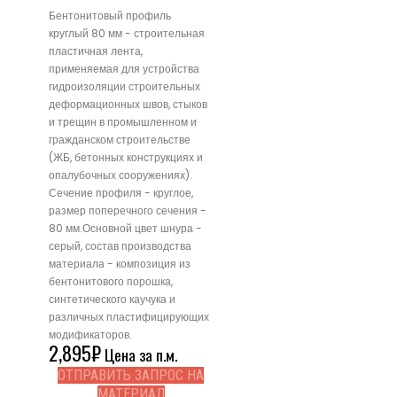
Бентонитовый профиль
круглый 80 мм - строительная
пластичная лента,
применяемая для устройства
гидроизоляции строительных
деформационных швов, стыков
и трещин в промышленном и
гражданском строительстве
(ЖБ, бетонных конструкциях и
опалубочных сооружениях).
Сечение профиля - круглое,
размер поперечного сечения -
80 мм.Основной цвет шнура -
серый, состав производства
материала - композиция из
бентонитового порошка,
синтетического каучука и
различных пластифицирующих
модификаторов.
2,895
₽
Цена за п.м.
ОТПРАВИТЬ ЗАПРОС НА
МАТЕРИАЛ