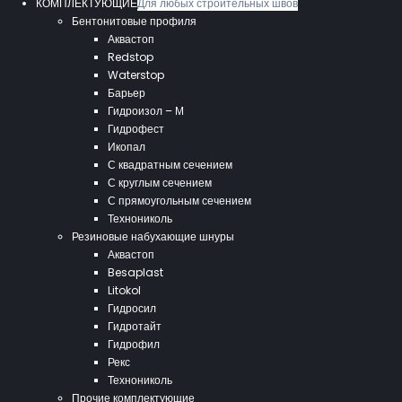
КОМПЛЕКТУЮЩИЕ
Для любых строительных швов
Бентонитовые профиля
Аквастоп
Redstop
Waterstop
Барьер
Гидроизол – М
Гидрофест
Икопал
С квадратным сечением
С круглым сечением
С прямоугольным сечением
Технониколь
Резиновые набухающие шнуры
Аквастоп
Besaplast
Litokol
Гидросил
Гидротайт
Гидрофил
Рекс
Технониколь
Прочие комплектующие