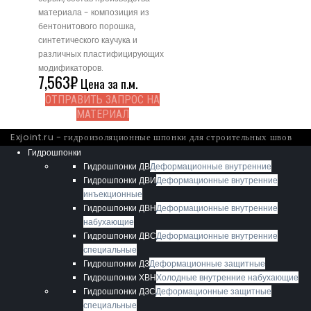
материала - композиция из
бентонитового порошка,
синтетического каучука и
различных пластифицирующих
модификаторов.
7,563
₽
Цена за п.м.
ОТПРАВИТЬ ЗАПРОС НА
МАТЕРИАЛ
Exjoint.ru - гидроизоляционные шпонки для строительных швов
Гидрошпонки
Гидрошпонки ДВ
Деформационные внутренние
Гидрошпонки ДВИ
Деформационные внутренние
инъекционные
Гидрошпонки ДВН
Деформационные внутренние
набухающие
Гидрошпонки ДВС
Деформационные внутренние
специальные
Гидрошпонки ДЗ
Деформационные защитные
Гидрошпонки ХВН
Холодные внутренние набухающие
Гидрошпонки ДЗС
Деформационные защитные
специальные