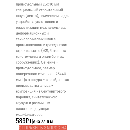
прямоугольный 25х40 мм -
специальный строительный
шнур (лента), применяемая для
устройства уплотнения и
герметизации межпанельных,
деформационных и
технологических швов в
промышленном и гражданском
строительстве (ЖБ, бетонных
конструкциях и опалубочных
сооружениях). Сечение -
прямоугольное, размер
поперечного сечения - 25x40
мм. Цвет шнура - серый, состав
производства шнура -
композиция из бентонитового
порошка, синтетического
каучука и различных
пластифицирующих
модификаторов.
589
₽
Цена за п.м.
ОТПРАВИТЬ ЗАПРОС НА