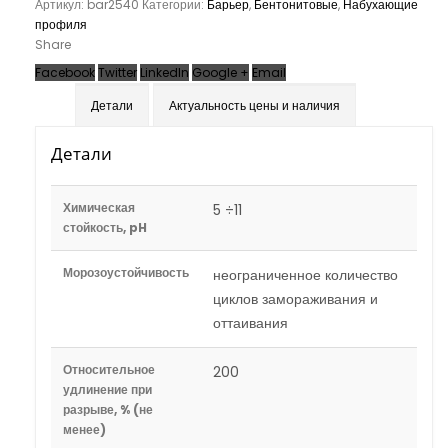
Артикул:
bar2540
Категории:
Барьер
,
Бентонитовые
,
Набухающие
профиля
Share
Facebook
Twitter
LinkedIn
Google +
Email
Детали
Актуальность цены и наличия
Детали
Химическая
5 ÷11
стойкость, pH
Морозоустойчивость
неограниченное количество
циклов замораживания и
оттаивания
Относительное
200
удлинение при
разрыве, % (не
менее)