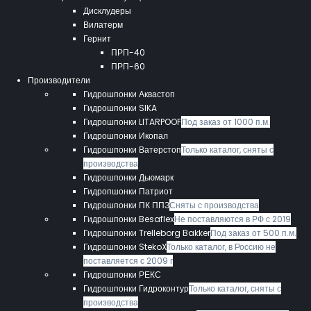
Дисклудеры
Вилатерм
Гернит
ПРП-40
ПРП-60
Производители
Гидрошпонки Аквастоп
Гидрошпонки SIKA
Гидрошпонки LITARPOOF
Под заказ от 1000 п.м.
Гидрошпонки Икопал
Гидрошпонки Ватерстоп
Только каталог, сняты с
производства
Гидрошпонки Дьюмарк
Гидропшонки Патриот
Гидрошпонки ПК ППЗ
Сняты с производства
Гидрошпонки Besaflex
Не поставляются в РФ с 2019
Гидрошпонки Trelleborg Bakker
Под заказ от 500 п.м.
Гидрошпонки StekoX
Только каталог, в Россию не
поставляется с 2009 г
Гидрошпонки РЕКС
Гидрошпонки Гидроконтур
Только каталог, сняты с
производства