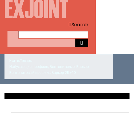
Search
Home
Товары
Набухающие профиля
,
Бентонитовые
,
Барьер
Бентонитовый профиль Барьер 25х40