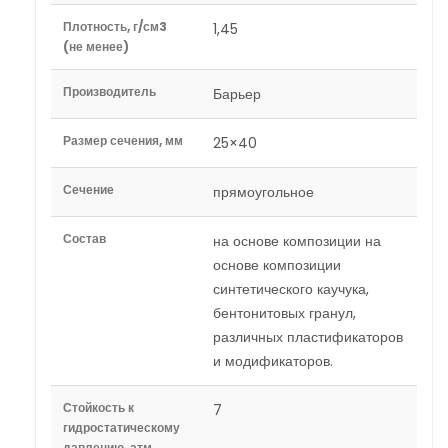
Плотность, г/см3
1,45
(не менее)
Производитель
Барьер
Размер сечения, мм
25×40
Сечение
прямоугольное
Состав
на основе композиции на
основе композиции
синтетического каучука,
бентонитовых гранул,
различных пластификаторов
и модификаторов.
Стойкость к
7
гидростатическому
давлению, атм