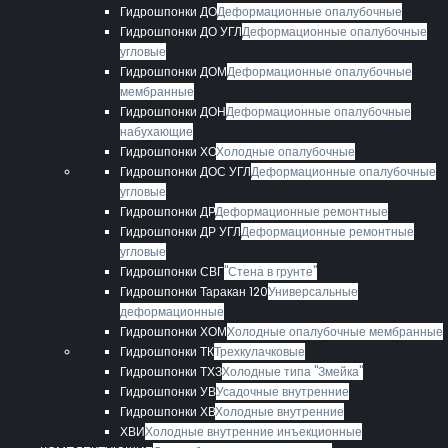
Гидрошпонки ДО
Деформационные опалубочные
Гидрошпонки ДО УГЛ
Деформационные опалубочные
угловые
Гидрошпонки ДОМ
Деформационные опалубочные
мембранные
Гидрошпонки ДОН
Деформационные опалубочные
набухающие
Гидрошпонки ХО
Холодные опалубочные
Гидрошпонки ДОС УГЛ
Деформационные опалубочные
угловые
Гидрошпонки ДР
Деформационные ремонтные
Гидрошпонки ДР УГЛ
Деформационные ремонтные
угловые
Гидрошпонки СВГ
"Стена в грунте"
Гидрошпонки Таракан 120
Универсальные
деформационные
Гидрошпонки ХОМ
Холодные опалубочные мембранные
Гидрошпонки ТК
Трехкулачковые
Гидрошпонки ТХЗ
Холодные типа "Змейка"
Гидрошпонки УВ
Усадочные внутренние
Гидрошпонки ХВ
Холодные внутренние
ХВИ
Холодные внутренние инъекционные