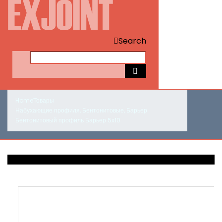
Search
Home
Товары
Набухающие профиля
,
Бентонитовые
,
Барьер
Бентонитовый профиль Барьер 5х10