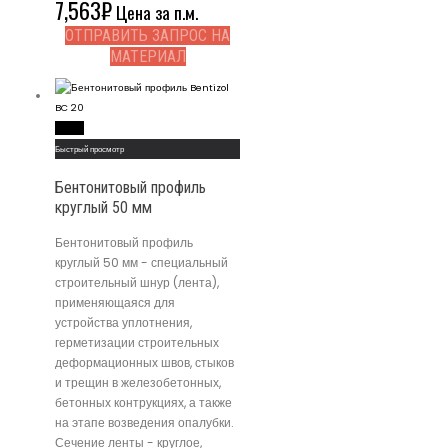
7,563
₽
Цена за п.м.
ОТПРАВИТЬ ЗАПРОС НА
МАТЕРИАЛ
Read More
Быстрый просмотр
Бентонитовый профиль
круглый 50 мм
Бентонитовый профиль
круглый 50 мм - специальный
строительный шнур (лента),
применяющаяся для
устройства уплотнения,
герметизации строительных
деформационных швов, стыков
и трещин в железобетонных,
бетонных контрукциях, а также
на этапе возведения опалубки.
Сечение ленты - круглое,