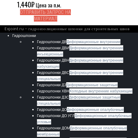
1,440
₽
Цена за п.м.
ОТПРАВИТЬ ЗАПРОС НА
МАТЕРИАЛ
Exjoint.ru - гидроизоляционные шпонки для строительных швов
Гидрошпонки
Гидрошпонки ДВ
Деформационные внутренние
Гидрошпонки ДВИ
Деформационные внутренние
инъекционные
Гидрошпонки ДВН
Деформационные внутренние
набухающие
Гидрошпонки ДВС
Деформационные внутренние
специальные
Гидрошпонки ДЗ
Деформационные защитные
Гидрошпонки ХВН
Холодные внутренние набухающие
Гидрошпонки ДЗС
Деформационные защитные
специальные
Гидрошпонки ДО
Деформационные опалубочные
Гидрошпонки ДО УГЛ
Деформационные опалубочные
угловые
Гидрошпонки ДОМ
Деформационные опалубочные
мембранные