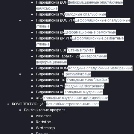
Гидрошпонки ДОН
Деформационные опалубочные
набухающие
Гидрошпонки ХО
Холодные опалубочные
Гидрошпонки ДОС УГЛ
Деформационные опалубочные
угловые
Гидрошпонки ДР
Деформационные ремонтные
Гидрошпонки ДР УГЛ
Деформационные ремонтные
угловые
Гидрошпонки СВГ
"Стена в грунте"
Гидрошпонки Таракан 120
Универсальные
деформационные
Гидрошпонки ХОМ
Холодные опалубочные мембранные
Гидрошпонки ТК
Трехкулачковые
Гидрошпонки ТХЗ
Холодные типа "Змейка"
Гидрошпонки УВ
Усадочные внутренние
Гидрошпонки ХВ
Холодные внутренние
ХВИ
Холодные внутренние инъекционные
КОМПЛЕКТУЮЩИЕ
Для любых строительных швов
Бентонитовые профиля
Аквастоп
Redstop
Waterstop
Барьер