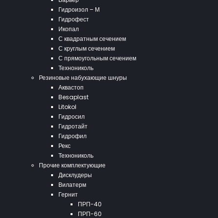
Гидроизол – М
Гидрофест
Икопал
С квадратным сечением
С круглым сечением
С прямоугольным сечением
Технониколь
Резиновые набухающие шнуры
Аквастоп
Besaplast
Litokol
Гидросил
Гидротайт
Гидрофил
Рекс
Технониколь
Прочие комплектующие
Дисклудеры
Вилатерм
Гернит
ПРП-40
ПРП-60