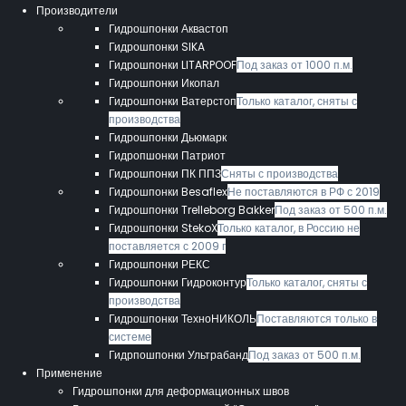
Производители
Гидрошпонки Аквастоп
Гидрошпонки SIKA
Гидрошпонки LITARPOOF
Под заказ от 1000 п.м.
Гидрошпонки Икопал
Гидрошпонки Ватерстоп
Только каталог, сняты с
производства
Гидрошпонки Дьюмарк
Гидропшонки Патриот
Гидрошпонки ПК ППЗ
Сняты с производства
Гидрошпонки Besaflex
Не поставляются в РФ с 2019
Гидрошпонки Trelleborg Bakker
Под заказ от 500 п.м.
Гидрошпонки StekoX
Только каталог, в Россию не
поставляется с 2009 г
Гидрошпонки РЕКС
Гидрошпонки Гидроконтур
Только каталог, сняты с
производства
Гидрошпонки ТехноНИКОЛЬ
Поставляются только в
системе
Гидрпошпонки Ультрабанд
Под заказ от 500 п.м.
Применение
Гидрошпонки для деформационных швов