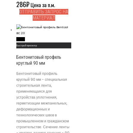
286
₽
Цена за п.м.
ОТПРАВИТЬ ЗАПРОС НА
МАТЕРИАЛ
Read More
Быстрый просмотр
Бентонитовый профиль
круглый 90 мм
Бентонитовый профиль
круглый 90 мм - специальная
строительная лента,
применяющаяся для
устройства уплотнения,
герметизации межпанельных,
деформационных и
технологических швов в
промышленном и гражданском
строительстве. Сечение ленты
- круглое, размер сечения - 90