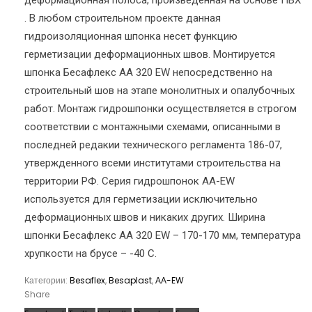
деформационная полоса, произведенная на основе ПВХ
. В любом строительном проекте данная
гидроизоляционная шпонка несет функцию
герметизации деформационных швов. Монтируется
шпонка Бесафлекс АА 320 EW непосредственно на
строительный шов на этапе монолитных и опалубочных
работ. Монтаж гидрошпонки осуществляется в строгом
соответствии с монтажными схемами, описанными в
последней редакии технического регламента 186-07,
утвержденного всеми институтами строительства на
территории РФ. Серия гидрошпонок АА-EW
используется для герметизации исключительно
деформационных швов и никаких других. Ширина
шпонки Бесафлекс АА 320 EW – 170-170 мм, температура
хрупкости на брусе – -40 С.
Категории:
Besaflex
,
Besaplast
,
АА-EW
Share