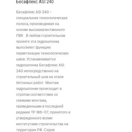
Бесафлекс ASI 240
Бесафлекс ASI 240 -
специальная технологическая
полоса, производимая на
основе высококачественного
ПВХ . В любом строительном
проекте эта гидрошпонка
выполняет функцию
герметизации технологических
швов. Устанавливается
гидрошпонка Бесафлекс ASI
240 непосредственно на
строительный шов на этапе
бетонных работ. Монтаж
гидрошпонки происходит в
строгом соответствии со
схемами монтажа,
приведенными в последней
редакии ТР 186-07, принятого и
утвержденного всеми
институтами строительства на
территории РФ. Серия