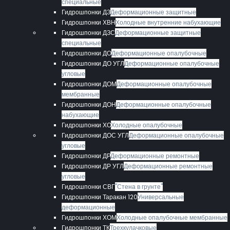
специальные
Гидрошпонки ДЗ
Деформационные защитные
Гидрошпонки ХВН
Холодные внутренние набухающие
Гидрошпонки ДЗС
Деформационные защитные
специальные
Гидрошпонки ДО
Деформационные опалубочные
Гидрошпонки ДО УГЛ
Деформационные опалубочные
угловые
Гидрошпонки ДОМ
Деформационные опалубочные
мембранные
Гидрошпонки ДОН
Деформационные опалубочные
набухающие
Гидрошпонки ХО
Холодные опалубочные
Гидрошпонки ДОС УГЛ
Деформационные опалубочные
угловые
Гидрошпонки ДР
Деформационные ремонтные
Гидрошпонки ДР УГЛ
Деформационные ремонтные
угловые
Гидрошпонки СВГ
"Стена в грунте"
Гидрошпонки Таракан 120
Универсальные
деформационные
Гидрошпонки ХОМ
Холодные опалубочные мембранные
Гидрошпонки ТК
Трехкулачковые