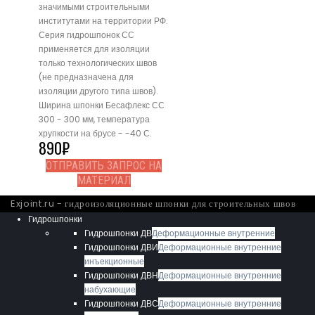
значимыми строительными
институтами на территории РФ.
Серия гидрошпонок СС
применяется для изоляции
только технологических швов
(не предназначена для
изоляции другого типа швов).
Ширина шпонки Бесафлекс СС
300 - 300 мм, температура
хрупкости на брусе - -40 С.
890
₽
ОТПРАВИТЬ ЗАПРОС НА
МАТЕРИАЛ
Exjoint.ru - гидроизоляционные шпонки для строительных швов
Гидрошпонки
Гидрошпонки ДВ
Деформационные внутренние
Гидрошпонки ДВИ
Деформационные внутренние
инъекционные
Гидрошпонки ДВН
Деформационные внутренние
набухающие
Гидрошпонки ДВС
Деформационные внутренние