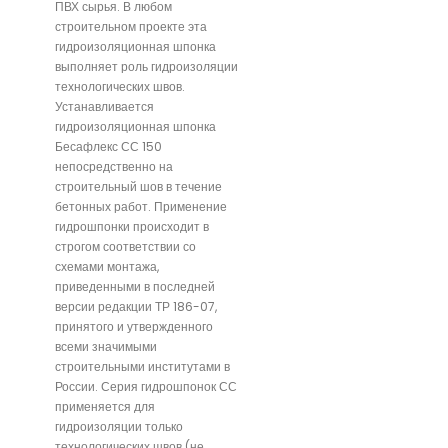
ПВХ сырья. В любом
строительном проекте эта
гидроизоляционная шпонка
выполняет роль гидроизоляции
технологических швов.
Устанавливается
гидроизоляционная шпонка
Бесафлекс СС 150
непосредственно на
строительный шов в течение
бетонных работ. Применение
гидрошпонки происходит в
строгом соответствии со
схемами монтажа,
приведенными в последней
версии редакции ТР 186-07,
принятого и утвержденного
всеми значимыми
строительными институтами в
России. Серия гидрошпонок СС
применяется для
гидроизоляции только
технологических швов (не