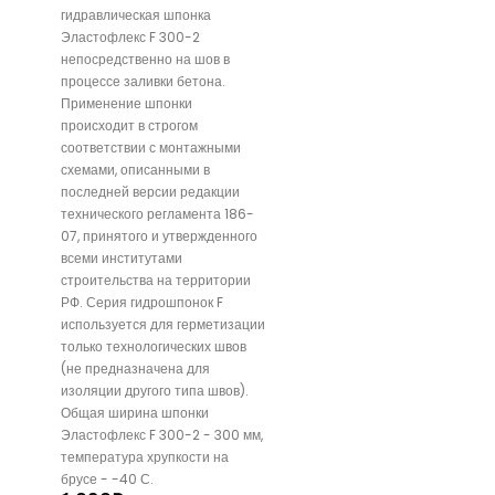
гидравлическая шпонка
Эластофлекс F 300-2
непосредственно на шов в
процессе заливки бетона.
Применение шпонки
происходит в строгом
соответствии с монтажными
схемами, описанными в
последней версии редакции
технического регламента 186-
07, принятого и утвержденного
всеми институтами
строительства на территории
РФ. Серия гидрошпонок F
используется для герметизации
только технологических швов
(не предназначена для
изоляции другого типа швов).
Общая ширина шпонки
Эластофлекс F 300-2 - 300 мм,
температура хрупкости на
брусе - -40 С.