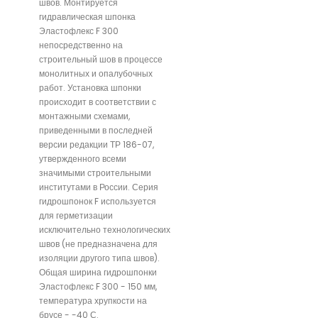
швов. Монтируется
гидравлическая шпонка
Эластофлекс F 300
непосредственно на
строительный шов в процессе
монолитных и опалубочных
работ. Установка шпонки
происходит в соответствии с
монтажными схемами,
приведенными в последней
версии редакции ТР 186-07,
утвержденного всеми
значимыми строительными
институтами в России. Серия
гидрошпонок F используется
для герметизации
исключительно технологических
швов (не предназначена для
изоляции другого типа швов).
Общая ширина гидрошпонки
Эластофлекс F 300 - 150 мм,
температура хрупкости на
брусе - -40 С.