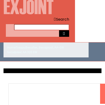
Search
Home
Товары
Besaflex
,
Besaplast
,
АА-EW
Бесафлекс АА 320 EW