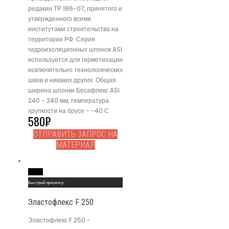
редакии ТР 186-07, принятого и
утвержденного всеми
институтами строительства на
территории РФ. Серия
гидроизоляционных шпонок ASI
используется для герметизации
исключительно технологических
швов и никаких других. Общая
ширина шпонки Бесафлекс ASI
240 - 240 мм, температура
хрупкости на брусе - -40 С.
580
₽
ОТПРАВИТЬ ЗАПРОС НА
МАТЕРИАЛ
Read More
Быстрый просмотр
Эластофлекс F 250
Эластофлекс F 250 -