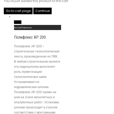
You've just added this product to the cart:
Go to cart page
Continue
Read More
Быстрый просмотр
Полифлекс АР 200
Полифлекс АР 200 -
строительная технологическая
лента, произведенная из ПВХ .
В любом строительном проекте
эта гидрошпонка выполняет
роль герметизации
технологических швов.
Устанавливается
гидравлическая шпонка
Полифлекс АР 200 прямо на
шов на этапе монолитных и
опалубочных работ. Установка
шпонки происходит в строгом
соответствии с монтажными