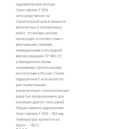
гидравлическая шпонка
Эластофлекс F 300
непосредственно на
строительный шов в процессе
монолитных и опалубочных
работ. Установка шпонки
происходит в соответствии с
монтажными схемами,
приведенными в последней
версии редакции ТР 186-07,
утвержденного всеми
значимыми строительными
институтами в России. Серия
гидрошпонок F используется
для герметизации
исключительно технологических
швов (не предназначена для
изоляции другого типа швов).
Общая ширина гидрошпонки
Эластофлекс F 300 - 150 мм,
температура хрупкости на
брусе - -40 С.