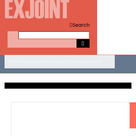
Search
Home
Товары
Besaflex
,
Besaplast
,
А
Бесафлекс A 120