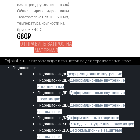
изоляции другого типа швов).
Общая ширина гидрошпонки
Эластофлекс F 250 - 120 мм,
температура хрупкости на
брусе - -40 С.
680
₽
ОТПРАВИТЬ ЗАПРОС НА
МАТЕРИАЛ
Exjoint.ru - гидроизоляционные шпонки для строительных швов
Гидрошпонки
Гидрошпонки ДВ
Деформационные внутренние
Гидрошпонки ДВИ
Деформационные внутренние
инъекционные
Гидрошпонки ДВН
Деформационные внутренние
набухающие
Гидрошпонки ДВС
Деформационные внутренние
специальные
Гидрошпонки ДЗ
Деформационные защитные
Гидрошпонки ХВН
Холодные внутренние набухающие
Гидрошпонки ДЗС
Деформационные защитные
специальные