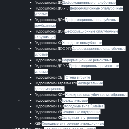
Гидрошпонки ДО
Деформационные опалубочные
Гидрошпонки ДО УГЛ
Деформационные опалубочные
угловые
Гидрошпонки ДОМ
Деформационные опалубочные
мембранные
Гидрошпонки ДОН
Деформационные опалубочные
набухающие
Гидрошпонки ХО
Холодные опалубочные
Гидрошпонки ДОС УГЛ
Деформационные опалубочные
угловые
Гидрошпонки ДР
Деформационные ремонтные
Гидрошпонки ДР УГЛ
Деформационные ремонтные
угловые
Гидрошпонки СВГ
"Стена в грунте"
Гидрошпонки Таракан 120
Универсальные
деформационные
Гидрошпонки ХОМ
Холодные опалубочные мембранные
Гидрошпонки ТК
Трехкулачковые
Гидрошпонки ТХЗ
Холодные типа "Змейка"
Гидрошпонки УВ
Усадочные внутренние
Гидрошпонки ХВ
Холодные внутренние
ХВИ
Холодные внутренние инъекционные