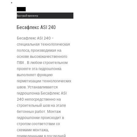
Read More
Быстрый просмотр
Бесафлекс ASI 240
Бесафлекс ASI 240 -
специальная технологическая
полоса, производимая на
основе высококачественного
ПВХ . В любом строительном
проекте эта гидрошпонка
выполняет функцию
герметизации технологических
швов. Устанавливается
гидрошпонка Бесафлекс ASI
240 непосредственно на
строительный шов на этапе
бетонных работ. Монтаж
гидрошпонки происходит в
строгом соответствии со
схемами монтажа,
приведенными в последней