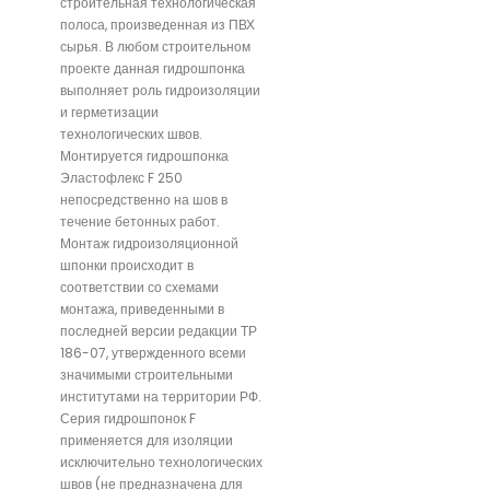
строительная технологическая
полоса, произведенная из ПВХ
сырья. В любом строительном
проекте данная гидрошпонка
выполняет роль гидроизоляции
и герметизации
технологических швов.
Монтируется гидрошпонка
Эластофлекс F 250
непосредственно на шов в
течение бетонных работ.
Монтаж гидроизоляционной
шпонки происходит в
соответствии со схемами
монтажа, приведенными в
последней версии редакции ТР
186-07, утвержденного всеми
значимыми строительными
институтами на территории РФ.
Серия гидрошпонок F
применяется для изоляции
исключительно технологических
швов (не предназначена для