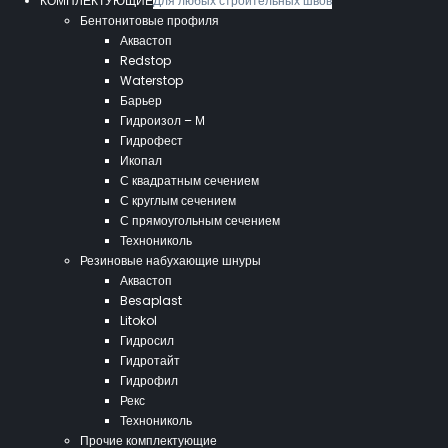
КОМПЛЕКТУЮЩИЕ
Для любых строительных швов
Бентонитовые профиля
Аквастоп
Redstop
Waterstop
Барьер
Гидроизол – М
Гидрофест
Икопал
С квадратным сечением
С круглым сечением
С прямоугольным сечением
Технониколь
Резиновые набухающие шнуры
Аквастоп
Besaplast
Litokol
Гидросил
Гидротайт
Гидрофил
Рекс
Технониколь
Прочие комплектующие