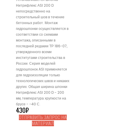
Нитрифлекс АSI 200 D
непосредственно на
строительный шов в течение
бетонных работ. Монтаж
гидрошпонки осуществляется в
соответствии со схемами
монтажа, описанными в
последней редакии ТР 186-07,
утвержденного всеми
институтами строительства в
России. Серия моделей
гидрошпонок ASI применяется
для гидроизоляции только
технологических швов и никаких
других. Общая ширина шпонки
Нитрифлекс АSI 200 D - 200
мм, температура хрупкости на
брусе - -40 С.
430
₽
ОТПРАВИТЬ ЗАПРОС НА
МАТЕРИАЛ