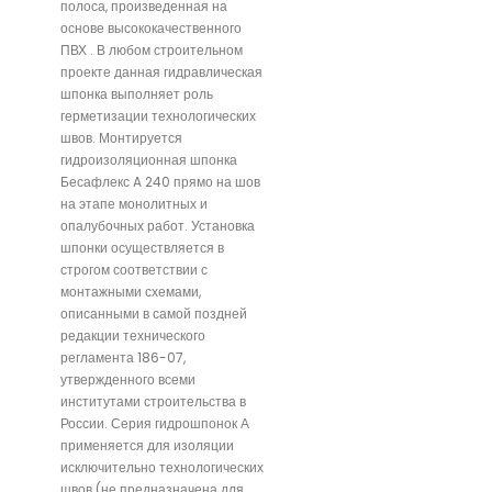
полоса, произведенная на
основе высококачественного
ПВХ . В любом строительном
проекте данная гидравлическая
шпонка выполняет роль
герметизации технологических
швов. Монтируется
гидроизоляционная шпонка
Бесафлекс A 240 прямо на шов
на этапе монолитных и
опалубочных работ. Установка
шпонки осуществляется в
строгом соответствии с
монтажными схемами,
описанными в самой поздней
редакции технического
регламента 186-07,
утвержденного всеми
институтами строительства в
России. Серия гидрошпонок А
применяется для изоляции
исключительно технологических
швов (не предназначена для