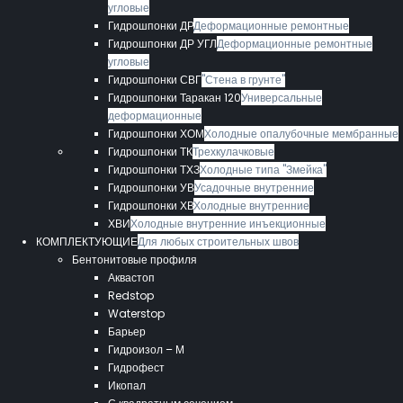
угловые
Гидрошпонки ДР
Деформационные ремонтные
Гидрошпонки ДР УГЛ
Деформационные ремонтные
угловые
Гидрошпонки СВГ
"Стена в грунте"
Гидрошпонки Таракан 120
Универсальные
деформационные
Гидрошпонки ХОМ
Холодные опалубочные мембранные
Гидрошпонки ТК
Трехкулачковые
Гидрошпонки ТХЗ
Холодные типа "Змейка"
Гидрошпонки УВ
Усадочные внутренние
Гидрошпонки ХВ
Холодные внутренние
ХВИ
Холодные внутренние инъекционные
КОМПЛЕКТУЮЩИЕ
Для любых строительных швов
Бентонитовые профиля
Аквастоп
Redstop
Waterstop
Барьер
Гидроизол – М
Гидрофест
Икопал