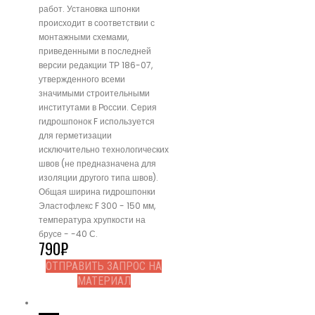
работ. Установка шпонки
происходит в соответствии с
монтажными схемами,
приведенными в последней
версии редакции ТР 186-07,
утвержденного всеми
значимыми строительными
институтами в России. Серия
гидрошпонок F используется
для герметизации
исключительно технологических
швов (не предназначена для
изоляции другого типа швов).
Общая ширина гидрошпонки
Эластофлекс F 300 - 150 мм,
температура хрупкости на
брусе - -40 С.
790
₽
ОТПРАВИТЬ ЗАПРОС НА
МАТЕРИАЛ