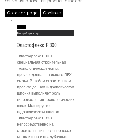
You've just added this product to the cart:
Go to cart page
Continue
Read More
Быстрый просмотр
Эластофлекс F 300
Эластофлекс F 300 -
специальная строительная
технологическая лента,
произведенная на основе ПВХ
сырья. В любом строительном
проекте данная гидравлическая
шпонка выполняет роль
гидроизоляции технологических
швов. Монтируется
гидравлическая шпонка
Эластофлекс F 300
непосредственно на
строительный шов в процессе
монолитных и опалубочных