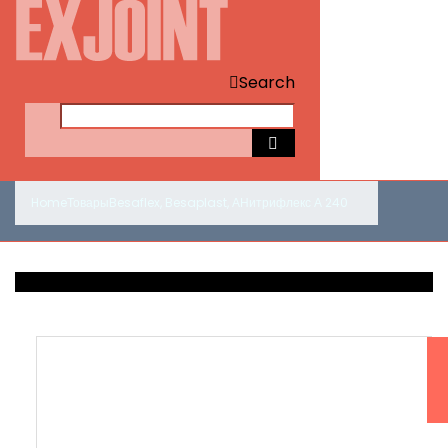
Search
Home
Товары
Besaflex
,
Besaplast
,
А
Нитрифлекс А 240