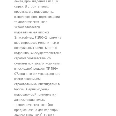
лента, произведенная из ПВХ
сырья. В строительных
проектах эта гидрошпонка
выполняет роль герметизации
технологических швов.
Устанавливается
гидравлическая шпонка
Эластофлекс F 250-2 прямо на
шов в процессе монолитных и
опалубочных работ. Монтаж
гидрошпонки осуществляется в
строгом соответствии со
схемами монтажа, описанными
в последней редакии ТР 186-
07, принятого и утвержденного
всеми значимыми
строительными институтами в
России. Серия моделей
гидрошпонок F применяется
для изоляции только
технологических швов (не
предназначена для изоляции
другого типа швов). Общая