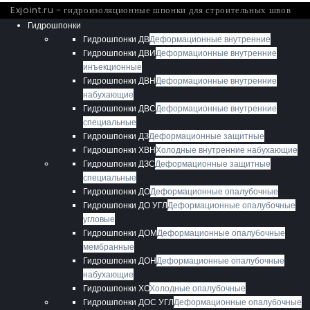
Exjoint.ru - гидроизоляционные шпонки для строительных швов
Гидрошпонки
Гидрошпонки ДВ
Деформационные внутренние
Гидрошпонки ДВИ
Деформационные внутренние
инъекционные
Гидрошпонки ДВН
Деформационные внутренние
набухающие
Гидрошпонки ДВС
Деформационные внутренние
специальные
Гидрошпонки ДЗ
Деформационные защитные
Гидрошпонки ХВН
Холодные внутренние набухающие
Гидрошпонки ДЗС
Деформационные защитные
специальные
Гидрошпонки ДО
Деформационные опалубочные
Гидрошпонки ДО УГЛ
Деформационные опалубочные
угловые
Гидрошпонки ДОМ
Деформационные опалубочные
мембранные
Гидрошпонки ДОН
Деформационные опалубочные
набухающие
Гидрошпонки ХО
Холодные опалубочные
Гидрошпонки ДОС УГЛ
Деформационные опалубочные