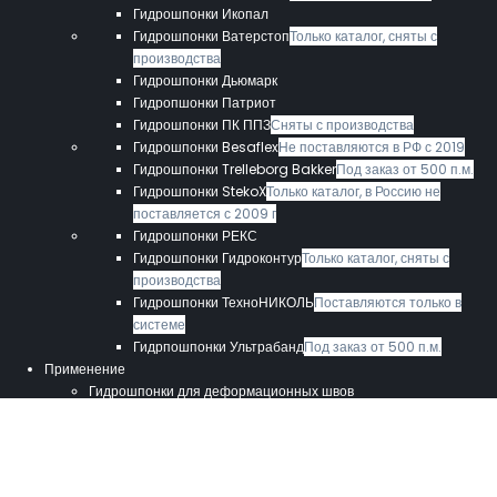
Гидрошпонки Икопал
Гидрошпонки Ватерстоп
Только каталог, сняты с
производства
Гидрошпонки Дьюмарк
Гидропшонки Патриот
Гидрошпонки ПК ППЗ
Сняты с производства
Гидрошпонки Besaflex
Не поставляются в РФ с 2019
Гидрошпонки Trelleborg Bakker
Под заказ от 500 п.м.
Гидрошпонки StekoX
Только каталог, в Россию не
поставляется с 2009 г
Гидрошпонки РЕКС
Гидрошпонки Гидроконтур
Только каталог, сняты с
производства
Гидрошпонки ТехноНИКОЛЬ
Поставляются только в
системе
Гидрпошпонки Ультрабанд
Под заказ от 500 п.м.
Применение
Гидрошпонки для деформационных швов
Гидрошпонки для конструкций “Стена в грунте”
Гидрошпонки для технологических швов
Гидрошпонки для усадочных стеновых швов
Гидрошпонки для усадочных швов