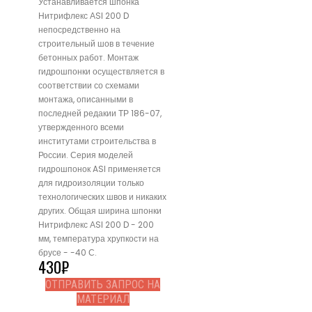
Устанавливается шпонка
Нитрифлекс АSI 200 D
непосредственно на
строительный шов в течение
бетонных работ. Монтаж
гидрошпонки осуществляется в
соответствии со схемами
монтажа, описанными в
последней редакии ТР 186-07,
утвержденного всеми
институтами строительства в
России. Серия моделей
гидрошпонок ASI применяется
для гидроизоляции только
технологических швов и никаких
других. Общая ширина шпонки
Нитрифлекс АSI 200 D - 200
мм, температура хрупкости на
брусе - -40 С.
430
₽
ОТПРАВИТЬ ЗАПРОС НА
МАТЕРИАЛ