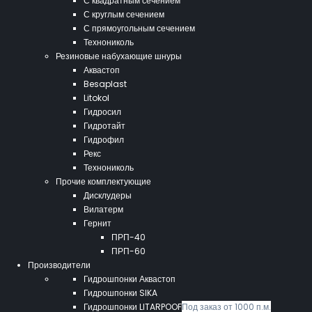
С квадратным сечением
С круглым сечением
С прямоугольным сечением
Технониколь
Резиновые набухающие шнуры
Аквастоп
Besaplast
Litokol
Гидросил
Гидротайт
Гидрофил
Рекс
Технониколь
Прочие комплектующие
Дисклудеры
Вилатерм
Гернит
ПРП-40
ПРП-60
Производители
Гидрошпонки Аквастоп
Гидрошпонки SIKA
Гидрошпонки LITARPOOF
Под заказ от 1000 п.м.