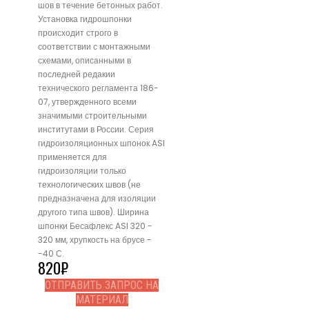
шов в течение бетонных работ.
Установка гидрошпонки
происходит строго в
соответствии с монтажными
схемами, описанными в
последней редакии
технического регламента 186-
07, утвержденного всеми
значимыми строительными
институтами в России. Серия
гидроизоляционных шпонок ASI
применяется для
гидроизоляции только
технологических швов (не
предназначена для изоляции
другого типа швов). Ширина
шпонки Бесафлекс ASI 320 -
320 мм, хрупкость на брусе -
-40 С.
820
₽
ОТПРАВИТЬ ЗАПРОС НА
МАТЕРИАЛ