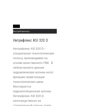
Read More
Быстрый просмотр
Нитрифлекс АSI 320 D
Нитрифлекс АSI 320 D -
специальная технологическая
полоса, производимая на
основе качественного ПВХ . В
любом проекте данная
гидравлическая шпонка несет
функцию герметизации
технологических швов.
Монтируется
гидроизоляционная шпонка
Нитрифлекс АSI 320 D
непосредственно на
строительный шов на этапе