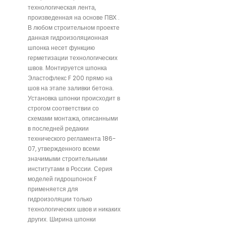
технологическая лента,
произведенная на основе ПВХ .
В любом строительном проекте
данная гидроизоляционная
шпонка несет функцию
герметизации технологических
швов. Монтируется шпонка
Эластофлекс F 200 прямо на
шов на этапе заливки бетона.
Установка шпонки происходит в
строгом соответствии со
схемами монтажа, описанными
в последней редакии
технического регламента 186-
07, утвержденного всеми
значимыми строительными
институтами в России. Серия
моделей гидрошпонок F
применяется для
гидроизоляции только
технологических швов и никаких
других. Ширина шпонки