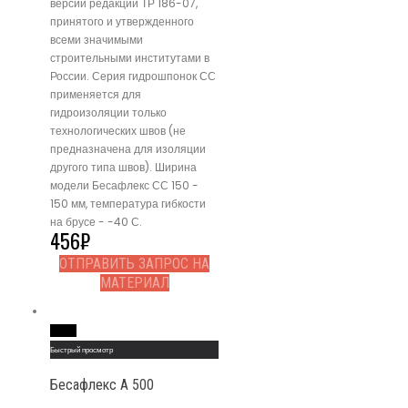
версии редакции ТР 186-07,
принятого и утвержденного
всеми значимыми
строительными институтами в
России. Серия гидрошпонок СС
применяется для
гидроизоляции только
технологических швов (не
предназначена для изоляции
другого типа швов). Ширина
модели Бесафлекс СС 150 -
150 мм, температура гибкости
на брусе - -40 С.
456
₽
ОТПРАВИТЬ ЗАПРОС НА
МАТЕРИАЛ
Read More
Быстрый просмотр
Бесафлекс A 500