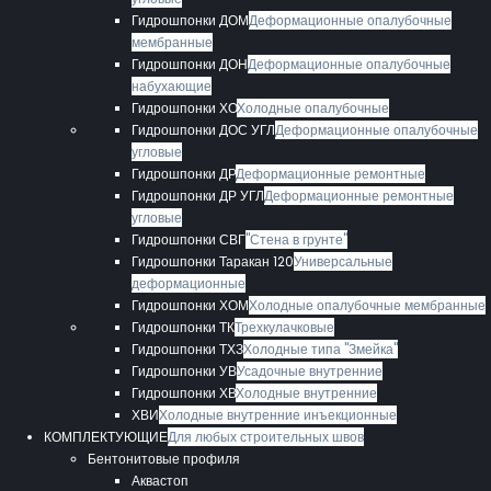
Гидрошпонки ДОМ
Деформационные опалубочные
мембранные
Гидрошпонки ДОН
Деформационные опалубочные
набухающие
Гидрошпонки ХО
Холодные опалубочные
Гидрошпонки ДОС УГЛ
Деформационные опалубочные
угловые
Гидрошпонки ДР
Деформационные ремонтные
Гидрошпонки ДР УГЛ
Деформационные ремонтные
угловые
Гидрошпонки СВГ
"Стена в грунте"
Гидрошпонки Таракан 120
Универсальные
деформационные
Гидрошпонки ХОМ
Холодные опалубочные мембранные
Гидрошпонки ТК
Трехкулачковые
Гидрошпонки ТХЗ
Холодные типа "Змейка"
Гидрошпонки УВ
Усадочные внутренние
Гидрошпонки ХВ
Холодные внутренние
ХВИ
Холодные внутренние инъекционные
КОМПЛЕКТУЮЩИЕ
Для любых строительных швов
Бентонитовые профиля
Аквастоп