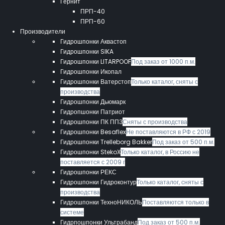
Гернит
ПРП-40
ПРП-60
Производители
Гидрошпонки Аквастоп
Гидрошпонки SIKA
Гидрошпонки LITARPOOF
Под заказ от 1000 п.м.
Гидрошпонки Икопал
Гидрошпонки Ватерстоп
Только каталог, сняты с
производства
Гидрошпонки Дьюмарк
Гидропшонки Патриот
Гидрошпонки ПК ППЗ
Сняты с производства
Гидрошпонки Besaflex
Не поставляются в РФ с 2019
Гидрошпонки Trelleborg Bakker
Под заказ от 500 п.м.
Гидрошпонки StekoX
Только каталог, в Россию не
поставляется с 2009 г
Гидрошпонки РЕКС
Гидрошпонки Гидроконтур
Только каталог, сняты с
производства
Гидрошпонки ТехноНИКОЛЬ
Поставляются только в
системе
Гидрпошпонки Ультрабанд
Под заказ от 500 п.м.