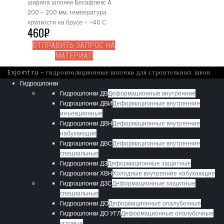
ширина шпонки Бесафлекс A
200 - 200 мм, температура
хрупкости на брусе - -40 С.
460
₽
ОТПРАВИТЬ ЗАПРОС НА
МАТЕРИАЛ
Exjoint.ru - гидроизоляционные шпонки для строительных швов
Гидрошпонки
Гидрошпонки ДВ
Деформационные внутренние
Гидрошпонки ДВИ
Деформационные внутренние
инъекционные
Гидрошпонки ДВН
Деформационные внутренние
набухающие
Гидрошпонки ДВС
Деформационные внутренние
специальные
Гидрошпонки ДЗ
Деформационные защитные
Гидрошпонки ХВН
Холодные внутренние набухающие
Гидрошпонки ДЗС
Деформационные защитные
специальные
Гидрошпонки ДО
Деформационные опалубочные
Гидрошпонки ДО УГЛ
Деформационные опалубочные
угловые