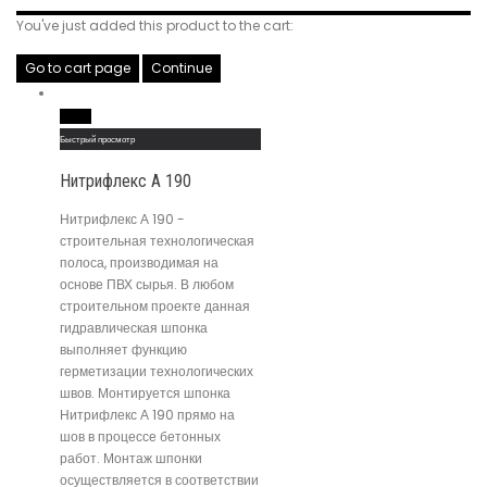
You've just added this product to the cart:
Go to cart page
Continue
Read More
Быстрый просмотр
Нитрифлекс А 190
Нитрифлекс А 190 -
строительная технологическая
полоса, производимая на
основе ПВХ сырья. В любом
строительном проекте данная
гидравлическая шпонка
выполняет функцию
герметизации технологических
швов. Монтируется шпонка
Нитрифлекс А 190 прямо на
шов в процессе бетонных
работ. Монтаж шпонки
осуществляется в соответствии