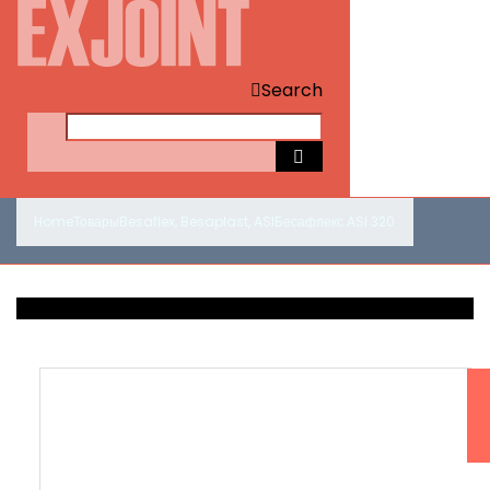
Search
Home
Товары
Besaflex
,
Besaplast
,
ASI
Бесафлекс ASI 320