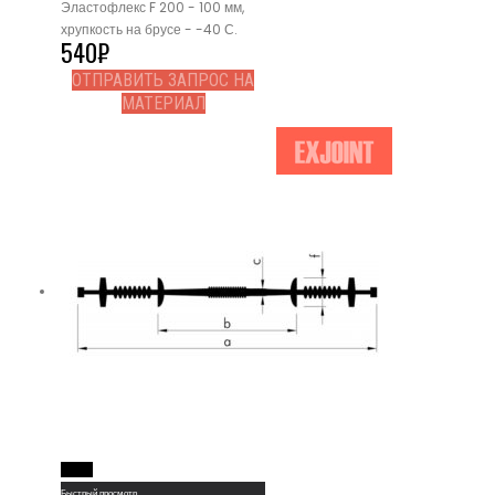
Эластофлекс F 200 - 100 мм,
хрупкость на брусе - -40 С.
540
₽
ОТПРАВИТЬ ЗАПРОС НА
МАТЕРИАЛ
Read More
Быстрый просмотр