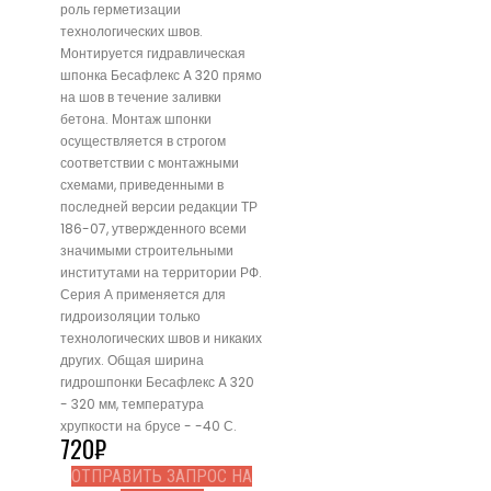
роль герметизации
технологических швов.
Монтируется гидравлическая
шпонка Бесафлекс A 320 прямо
на шов в течение заливки
бетона. Монтаж шпонки
осуществляется в строгом
соответствии с монтажными
схемами, приведенными в
последней версии редакции ТР
186-07, утвержденного всеми
значимыми строительными
институтами на территории РФ.
Серия А применяется для
гидроизоляции только
технологических швов и никаких
других. Общая ширина
гидрошпонки Бесафлекс A 320
- 320 мм, температура
хрупкости на брусе - -40 С.
720
₽
ОТПРАВИТЬ ЗАПРОС НА