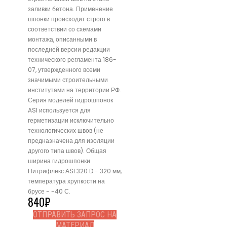
заливки бетона. Применение
шпонки происходит строго в
соответствии со схемами
монтажа, описанными в
последней версии редакции
технического регламента 186-
07, утвержденного всеми
значимыми строительными
институтами на территории РФ.
Серия моделей гидрошпонок
ASI используется для
герметизации исключительно
технологических швов (не
предназначена для изоляции
другого типа швов). Общая
ширина гидрошпонки
Нитрифлекс АSI 320 D - 320 мм,
температура хрупкости на
брусе - -40 С.
840
₽
ОТПРАВИТЬ ЗАПРОС НА
МАТЕРИАЛ