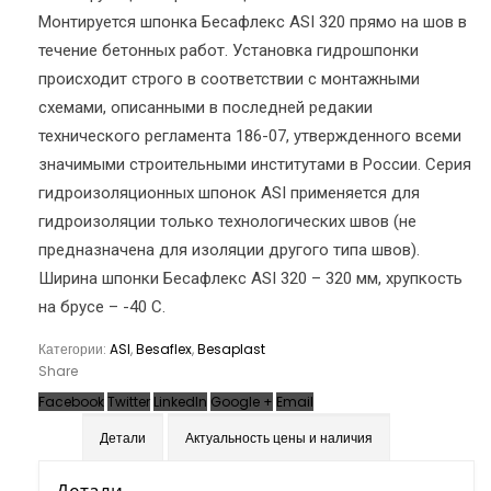
Монтируется шпонка Бесафлекс ASI 320 прямо на шов в
течение бетонных работ. Установка гидрошпонки
происходит строго в соответствии с монтажными
схемами, описанными в последней редакии
технического регламента 186-07, утвержденного всеми
значимыми строительными институтами в России. Серия
гидроизоляционных шпонок ASI применяется для
гидроизоляции только технологических швов (не
предназначена для изоляции другого типа швов).
Ширина шпонки Бесафлекс ASI 320 – 320 мм, хрупкость
на брусе – -40 С.
Категории:
ASI
,
Besaflex
,
Besaplast
Share
Facebook
Twitter
LinkedIn
Google +
Email
Детали
Актуальность цены и наличия
Детали