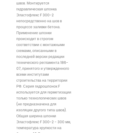
швов. Монтируется
гидравлическая шпонка
Эластофлекс F 300-2
непосредственно на шов в
процессе заливки бетона.
Применение шпонки
происходит в строгом
соответствии с монтажными
схемами, описанными в
последней версии редакции
технического регламента 186-
07, принятого и утвержденного
всеми институтами
строительства на территории
РФ. Серия гидрошпонок F
используется для герметизации
только технологических швов
(не предназначена для
изоляции другого типа швов).
Общая ширина шпонки
Эластофлекс F 300-2 - 300 мм,
температура хрупкости на