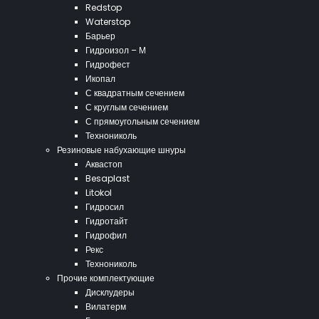
Redstop
Waterstop
Барьер
Гидроизол – М
Гидрофест
Икопал
С квадратным сечением
С круглым сечением
С прямоугольным сечением
Технониколь
Резиновые набухающие шнуры
Аквастоп
Besaplast
Litokol
Гидросил
Гидротайт
Гидрофил
Рекс
Технониколь
Прочие комплектующие
Дисклудеры
Вилатерм