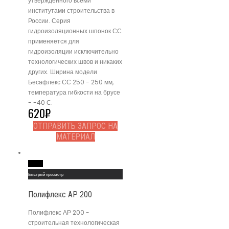
утвержденного всеми
институтами строительства в
России. Серия
гидроизоляционных шпонок СС
применяется для
гидроизоляции исключительно
технологических швов и никаких
других. Ширина модели
Бесафлекс СС 250 - 250 мм,
температура гибкости на брусе
- -40 С.
620
₽
ОТПРАВИТЬ ЗАПРОС НА
МАТЕРИАЛ
Read More
Быстрый просмотр
Полифлекс АР 200
Полифлекс АР 200 -
строительная технологическая