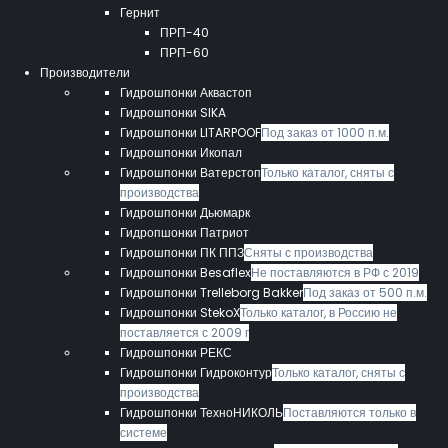
Гернит
ПРП-40
ПРП-60
Производители
Гидрошпонки Аквастоп
Гидрошпонки SIKA
Гидрошпонки LITARPOOF
Под заказ от 1000 п.м.
Гидрошпонки Икопал
Гидрошпонки Ватерстоп
Только каталог, сняты с
производства
Гидрошпонки Дьюмарк
Гидропшонки Патриот
Гидрошпонки ПК ППЗ
Сняты с производства
Гидрошпонки Besaflex
Не поставляются в РФ с 2019
Гидрошпонки Trelleborg Bakker
Под заказ от 500 п.м.
Гидрошпонки StekoX
Только каталог, в Россию не
поставляется с 2009 г
Гидрошпонки РЕКС
Гидрошпонки Гидроконтур
Только каталог, сняты с
производства
Гидрошпонки ТехноНИКОЛЬ
Поставляются только в
системе