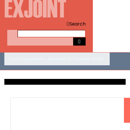
Search
Home
Товары
Besaflex
,
Besaplast
,
АР
Полифлекс АР 320