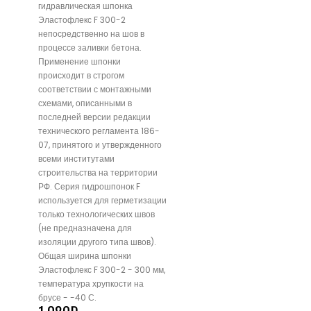
гидравлическая шпонка
Эластофлекс F 300-2
непосредственно на шов в
процессе заливки бетона.
Применение шпонки
происходит в строгом
соответствии с монтажными
схемами, описанными в
последней версии редакции
технического регламента 186-
07, принятого и утвержденного
всеми институтами
строительства на территории
РФ. Серия гидрошпонок F
используется для герметизации
только технологических швов
(не предназначена для
изоляции другого типа швов).
Общая ширина шпонки
Эластофлекс F 300-2 - 300 мм,
температура хрупкости на
брусе - -40 С.