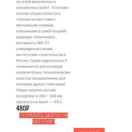
на этапе монолитных и
опалубочных работ. Установка
шпонки осуществляется в
строгом соответствии с
монтажными схемами,
описанными в самой поздней
редакции технического
регламента 186-07,
утвержденного всеми
институтами строительства в
России. Серия гидрошпонок А
применяется для изоляции
исключительно технологических
швов (не предназначена для
изоляции другого типа швов).
Общая ширина шпонки
Бесафлекс A 240 - 240 мм,
хрупкость на брусе - -40 С.
480
₽
ОТПРАВИТЬ ЗАПРОС НА
МАТЕРИАЛ