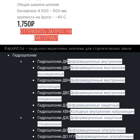
Общая ширина шпонки
Бесафлекс A 500 - 500 мм,
хрупкость на брусе - -40 С.
1,750
₽
ОТПРАВИТЬ ЗАПРОС НА
МАТЕРИАЛ
Exjoint.ru - гидроизоляционные шпонки для строительных швов
Гидрошпонки
Гидрошпонки ДВ
Деформационные внутренние
Гидрошпонки ДВИ
Деформационные внутренние
инъекционные
Гидрошпонки ДВН
Деформационные внутренние
набухающие
Гидрошпонки ДВС
Деформационные внутренние
специальные
Гидрошпонки ДЗ
Деформационные защитные
Гидрошпонки ХВН
Холодные внутренние набухающие
Гидрошпонки ДЗС
Деформационные защитные
специальные
Гидрошпонки ДО
Деформационные опалубочные
Гидрошпонки ДО УГЛ
Деформационные опалубочные