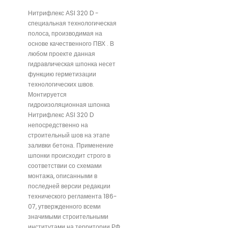
Нитрифлекс АSI 320 D -
специальная технологическая
полоса, производимая на
основе качественного ПВХ . В
любом проекте данная
гидравлическая шпонка несет
функцию герметизации
технологических швов.
Монтируется
гидроизоляционная шпонка
Нитрифлекс АSI 320 D
непосредственно на
строительный шов на этапе
заливки бетона. Применение
шпонки происходит строго в
соответствии со схемами
монтажа, описанными в
последней версии редакции
технического регламента 186-
07, утвержденного всеми
значимыми строительными
институтами на территории РФ.