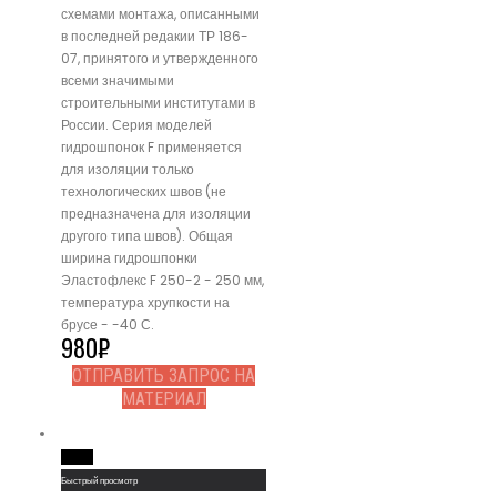
схемами монтажа, описанными
в последней редакии ТР 186-
07, принятого и утвержденного
всеми значимыми
строительными институтами в
России. Серия моделей
гидрошпонок F применяется
для изоляции только
технологических швов (не
предназначена для изоляции
другого типа швов). Общая
ширина гидрошпонки
Эластофлекс F 250-2 - 250 мм,
температура хрупкости на
брусе - -40 С.
980
₽
ОТПРАВИТЬ ЗАПРОС НА
МАТЕРИАЛ
Read More
Быстрый просмотр