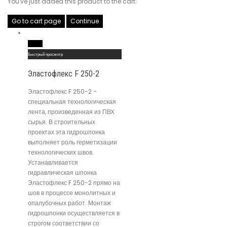
You've just added this product to the cart:
Go to cart page
Continue
Read More
Быстрый просмотр
Эластофлекс F 250-2
Эластофлекс F 250-2 -
специальная технологическая
лента, произведенная из ПВХ
сырья. В строительных
проектах эта гидрошпонка
выполняет роль герметизации
технологических швов.
Устанавливается
гидравлическая шпонка
Эластофлекс F 250-2 прямо на
шов в процессе монолитных и
опалубочных работ. Монтаж
гидрошпонки осуществляется в
строгом соответствии со