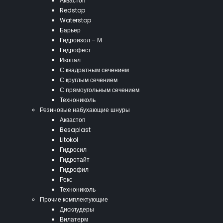
Аквастоп
Redstop
Waterstop
Барьер
Гидроизол – М
Гидрофест
Икопал
С квадратным сечением
С круглым сечением
С прямоугольным сечением
Технониколь
Резиновые набухающие шнуры
Аквастоп
Besaplast
Litokol
Гидросил
Гидротайт
Гидрофил
Рекс
Технониколь
Прочие комплектующие
Дисклудеры
Вилатерм