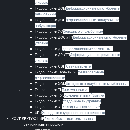
угловые
Гидрошпонки ДОМ
Деформационные опалубочные
мембранные
Гидрошпонки ДОН
Деформационные опалубочные
набухающие
Гидрошпонки ХО
Холодные опалубочные
Гидрошпонки ДОС УГЛ
Деформационные опалубочные
угловые
Гидрошпонки ДР
Деформационные ремонтные
Гидрошпонки ДР УГЛ
Деформационные ремонтные
угловые
Гидрошпонки СВГ
"Стена в грунте"
Гидрошпонки Таракан 120
Универсальные
деформационные
Гидрошпонки ХОМ
Холодные опалубочные мембранные
Гидрошпонки ТК
Трехкулачковые
Гидрошпонки ТХЗ
Холодные типа "Змейка"
Гидрошпонки УВ
Усадочные внутренние
Гидрошпонки ХВ
Холодные внутренние
ХВИ
Холодные внутренние инъекционные
КОМПЛЕКТУЮЩИЕ
Для любых строительных швов
Бентонитовые профиля