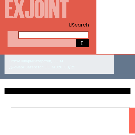
Search
Home
Товары
Ватерстоп
,
ОЕ-М
Дьюмарк Ватерстоп ОЕ-М 320-30/25