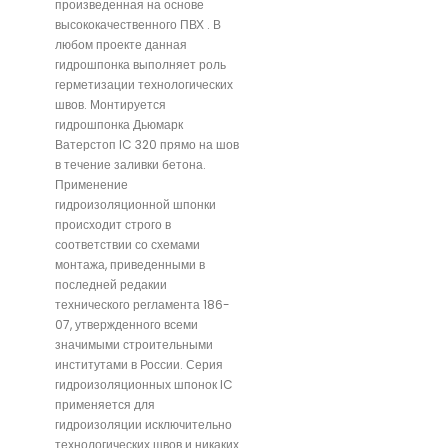
произведенная на основе
высококачественного ПВХ . В
любом проекте данная
гидрошпонка выполняет роль
герметизации технологических
швов. Монтируется
гидрошпонка Дьюмарк
Ватерстоп IC 320 прямо на шов
в течение заливки бетона.
Применение
гидроизоляционной шпонки
происходит строго в
соответствии со схемами
монтажа, приведенными в
последней редакии
технического регламента 186-
07, утвержденного всеми
значимыми строительными
институтами в России. Серия
гидроизоляционных шпонок IC
применяется для
гидроизоляции исключительно
технологических швов и никаких