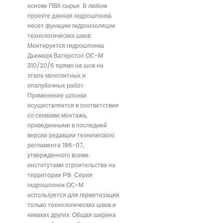
основе ПВХ сырья. В любом
проекте данная гидрошпонка
несет функцию гидроизоляции
технологических швов.
Монтируется гидрошпонка
Дьюмарк Ватерстоп ОС-М
310/20/6 прямо на шов на
этапе монолитных и
опалубочных работ.
Применение шпонки
осуществляется в соответствии
со схемами монтажа,
приведенными в последней
версии редакции технического
регламента 186-07,
утвержденного всеми
институтами строительства на
территории РФ. Серия
гидрошпонок ОС-М
используется для герметизации
только технологических швов и
никаких других. Общая ширина