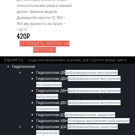
технологических швов и никаких
других. Ширина модели
Дьюмарк Ватерстоп IC 150 -
150 мм, хрупкость на брусе -
-40 С.
420
₽
ОТПРАВИТЬ ЗАПРОС НА
МАТЕРИАЛ
Exjoint.ru - гидроизоляционные шпонки для строительных швов
Гидрошпонки
Гидрошпонки ДВ
Деформационные внутренние
Гидрошпонки ДВИ
Деформационные внутренние
инъекционные
Гидрошпонки ДВН
Деформационные внутренние
набухающие
Гидрошпонки ДВС
Деформационные внутренние
специальные
Гидрошпонки ДЗ
Деформационные защитные
Гидрошпонки ХВН
Холодные внутренние набухающие
Гидрошпонки ДЗС
Деформационные защитные
специальные