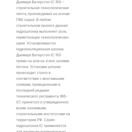
Дьюмарк Ватерстоп IC 150 -
строительная технологическая
лента, производимая на основе
ПВХ сырья. В любом
строительном проекте данная
гидрошпонка выполняет роль
герметизации технологических
швов. Устанавливается
гидроизоляционная шпонка
Дьюмарк Ватерстоп IC 150
прямо на шов на этапе заливки
бетона. Установка шпонки
происходит строго в
соответствии с монтажными
схемами, приведенными в
последней редакии
технического регламента 186-
07, принятого и утвержденного
всеми значимыми
строительными институтами на
территории РФ. Серия
гидрошпонок IC применяется
для изоляции исключительно