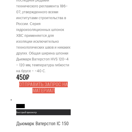
последней редакии
технического регламента 186-
07, утвержденного всеми
институтами строительства в
России. Серия
гидроизоляционных шпонок
ХВС применяется для
изоляции исключительно
технологических швов и никаких
других. Общая ширина шпонки
Дьюмарк Ватерстоп HVS 120-4
- 120 мм, температура гибкости
на брусе - -40 С.
450
₽
ОТПРАВИТЬ ЗАПРОС НА
МАТЕРИАЛ
Read More
Быстрый просмотр
Дьюмарк Ватерстоп IC 150