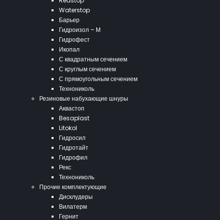
Redstop
Waterstop
Барьер
Гидроизол – М
Гидрофест
Икопал
С квадратным сечением
С круглым сечением
С прямоугольным сечением
Технониколь
Резиновые набухающие шнуры
Аквастоп
Besaplast
Litokol
Гидросил
Гидротайт
Гидрофил
Рекс
Технониколь
Прочие комплектующие
Дисклудеры
Вилатерм
Гернит