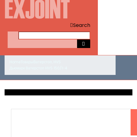
Search
Home
Товары
Ватерстоп
,
HVS
Дьюмарк Ватерстоп HVS 150/1-4