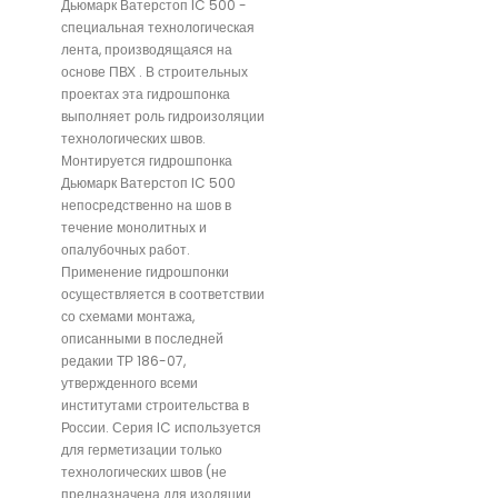
Дьюмарк Ватерстоп IC 500 -
специальная технологическая
лента, производящаяся на
основе ПВХ . В строительных
проектах эта гидрошпонка
выполняет роль гидроизоляции
технологических швов.
Монтируется гидрошпонка
Дьюмарк Ватерстоп IC 500
непосредственно на шов в
течение монолитных и
опалубочных работ.
Применение гидрошпонки
осуществляется в соответствии
со схемами монтажа,
описанными в последней
редакии ТР 186-07,
утвержденного всеми
институтами строительства в
России. Серия IC используется
для герметизации только
технологических швов (не
предназначена для изоляции