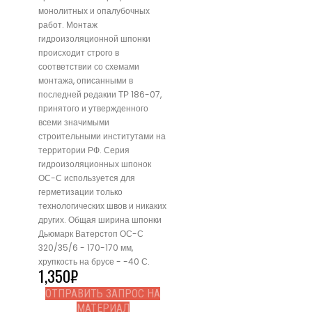
монолитных и опалубочных
работ. Монтаж
гидроизоляционной шпонки
происходит строго в
соответствии со схемами
монтажа, описанными в
последней редакии ТР 186-07,
принятого и утвержденного
всеми значимыми
строительными институтами на
территории РФ. Серия
гидроизоляционных шпонок
ОС-С используется для
герметизации только
технологических швов и никаких
других. Общая ширина шпонки
Дьюмарк Ватерстоп ОС-С
320/35/6 - 170-170 мм,
хрупкость на брусе - -40 С.
1,350
₽
ОТПРАВИТЬ ЗАПРОС НА
МАТЕРИАЛ