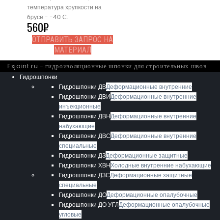
температура хрупкости на
брусе - -40 С.
560
₽
ОТПРАВИТЬ ЗАПРОС НА
МАТЕРИАЛ
Exjoint.ru - гидроизоляционные шпонки для строительных швов
Гидрошпонки
Гидрошпонки ДВ
Деформационные внутренние
Гидрошпонки ДВИ
Деформационные внутренние
инъекционные
Гидрошпонки ДВН
Деформационные внутренние
набухающие
Гидрошпонки ДВС
Деформационные внутренние
специальные
Гидрошпонки ДЗ
Деформационные защитные
Гидрошпонки ХВН
Холодные внутренние набухающие
Гидрошпонки ДЗС
Деформационные защитные
специальные
Гидрошпонки ДО
Деформационные опалубочные
Гидрошпонки ДО УГЛ
Деформационные опалубочные
угловые