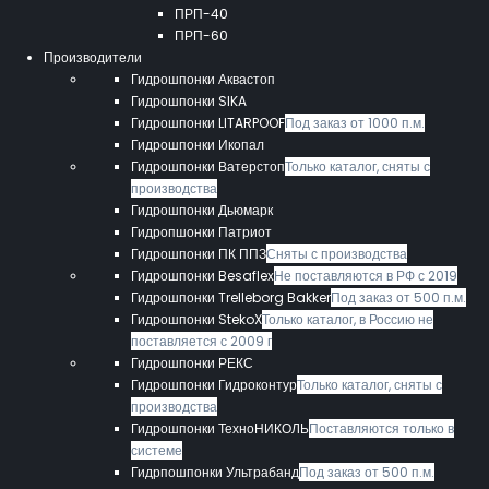
ПРП-40
ПРП-60
Производители
Гидрошпонки Аквастоп
Гидрошпонки SIKA
Гидрошпонки LITARPOOF
Под заказ от 1000 п.м.
Гидрошпонки Икопал
Гидрошпонки Ватерстоп
Только каталог, сняты с
производства
Гидрошпонки Дьюмарк
Гидропшонки Патриот
Гидрошпонки ПК ППЗ
Сняты с производства
Гидрошпонки Besaflex
Не поставляются в РФ с 2019
Гидрошпонки Trelleborg Bakker
Под заказ от 500 п.м.
Гидрошпонки StekoX
Только каталог, в Россию не
поставляется с 2009 г
Гидрошпонки РЕКС
Гидрошпонки Гидроконтур
Только каталог, сняты с
производства
Гидрошпонки ТехноНИКОЛЬ
Поставляются только в
системе
Гидрпошпонки Ультрабанд
Под заказ от 500 п.м.