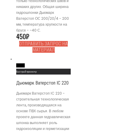
только технологических швов и
никаких других. Общая ширина
гидрошпонки Дьюмарк
Ватерстоп ОС 200/20/4 - 200
мм, температура хрупкости на
брусе - -40 С.
450
₽
ОТПРАВИТЬ ЗАПРОС НА
МАТЕРИАЛ
Read More
Быстрый просмотр
Дьюмарк Ватерстоп IC 220
Дьюмарк Ватерстоп IC 220 -
строительная технологическая
лента, производящаяся на
основе ПВХ сырья. В любом
проекте данная гидравлическая
шпонка выполняет роль
гидроизоляции и герметизации