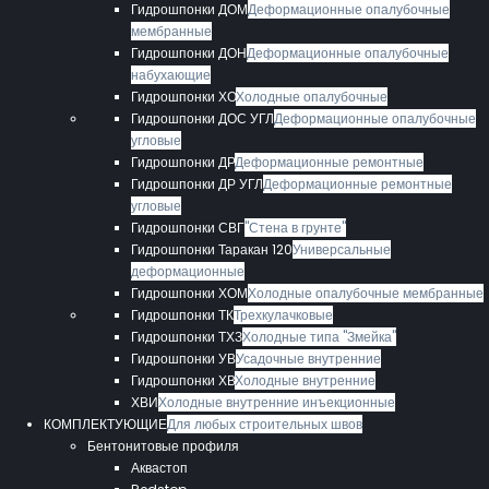
Гидрошпонки ДОМ
Деформационные опалубочные
мембранные
Гидрошпонки ДОН
Деформационные опалубочные
набухающие
Гидрошпонки ХО
Холодные опалубочные
Гидрошпонки ДОС УГЛ
Деформационные опалубочные
угловые
Гидрошпонки ДР
Деформационные ремонтные
Гидрошпонки ДР УГЛ
Деформационные ремонтные
угловые
Гидрошпонки СВГ
"Стена в грунте"
Гидрошпонки Таракан 120
Универсальные
деформационные
Гидрошпонки ХОМ
Холодные опалубочные мембранные
Гидрошпонки ТК
Трехкулачковые
Гидрошпонки ТХЗ
Холодные типа "Змейка"
Гидрошпонки УВ
Усадочные внутренние
Гидрошпонки ХВ
Холодные внутренние
ХВИ
Холодные внутренние инъекционные
КОМПЛЕКТУЮЩИЕ
Для любых строительных швов
Бентонитовые профиля
Аквастоп