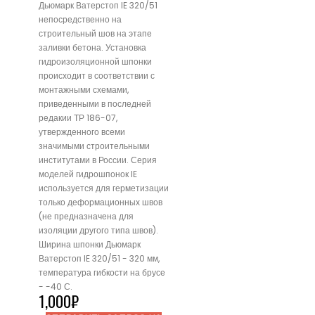
Дьюмарк Ватерстоп IE 320/51
непосредственно на
строительный шов на этапе
заливки бетона. Установка
гидроизоляционной шпонки
происходит в соответствии с
монтажными схемами,
приведенными в последней
редакии ТР 186-07,
утвержденного всеми
значимыми строительными
институтами в России. Серия
моделей гидрошпонок IE
используется для герметизации
только деформационных швов
(не предназначена для
изоляции другого типа швов).
Ширина шпонки Дьюмарк
Ватерстоп IE 320/51 - 320 мм,
температура гибкости на брусе
- -40 С.
1,000
₽