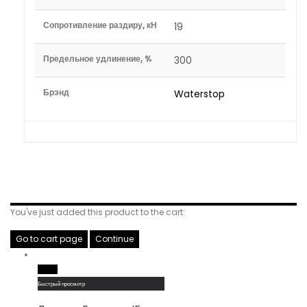
Сопротивление раздиру, кН
19
Предельное удлинение, %
300
Брэнд
Waterstop
Related Products
You've just added this product to the cart:
Go to cart page
Continue
Read More
Быстрый просмотр