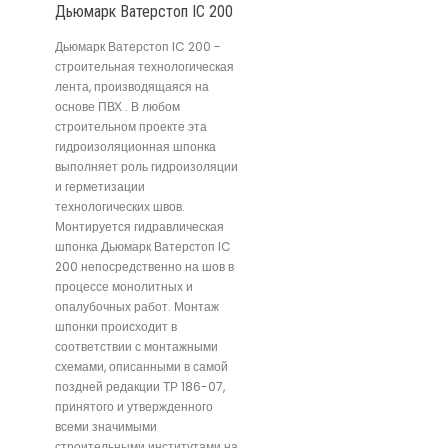
Дьюмарк Ватерстоп IC 200
Дьюмарк Ватерстоп IC 200 -
строительная технологическая
лента, производящаяся на
основе ПВХ . В любом
строительном проекте эта
гидроизоляционная шпонка
выполняет роль гидроизоляции
и герметизации
технологических швов.
Монтируется гидравлическая
шпонка Дьюмарк Ватерстоп IC
200 непосредственно на шов в
процессе монолитных и
опалубочных работ. Монтаж
шпонки происходит в
соответствии с монтажными
схемами, описанными в самой
поздней редакции ТР 186-07,
принятого и утвержденного
всеми значимыми
строительными институтами на