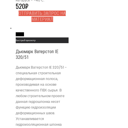
на брусе - -40 С.
520
₽
ОТПРАВИТЬ ЗАПРОС НА
МАТЕРИАЛ
Read More
Быстрый просмотр
Дьюмарк Ватерстоп IE
320/51
Дьюмарк Ватерстоп IE 320/51 -
специальная строительная
деформационная полоса,
производимая на основе
качественного ПВХ сырья. В
любом строительном проекте
данная гидрошпонка несет
функцию гидроизоляции
деформационных швов.
Устанавливается
гидроизоляционная шпонка