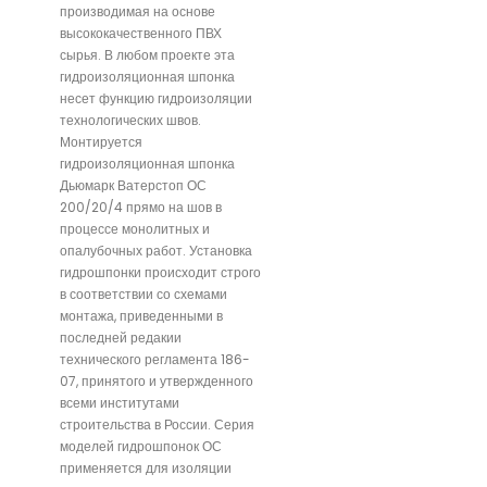
производимая на основе
высококачественного ПВХ
сырья. В любом проекте эта
гидроизоляционная шпонка
несет функцию гидроизоляции
технологических швов.
Монтируется
гидроизоляционная шпонка
Дьюмарк Ватерстоп ОС
200/20/4 прямо на шов в
процессе монолитных и
опалубочных работ. Установка
гидрошпонки происходит строго
в соответствии со схемами
монтажа, приведенными в
последней редакии
технического регламента 186-
07, принятого и утвержденного
всеми институтами
строительства в России. Серия
моделей гидрошпонок ОС
применяется для изоляции