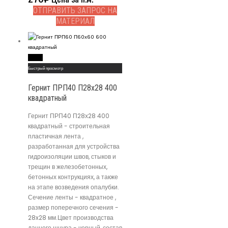
ОТПРАВИТЬ ЗАПРОС НА
МАТЕРИАЛ
Read More
Быстрый просмотр
Гернит ПРП40 П28х28 400
квадратный
Гернит ПРП40 П28х28 400
квадратный - строительная
пластичная лента ,
разработанная для устройства
гидроизоляции швов, стыков и
трещин в железобетонных,
бетонных контрукциях, а также
на этапе возведения опалубки.
Сечение ленты - квадратное ,
размер поперечного сечения -
28x28 мм.Цвет производства
данного шнура - черный, состав