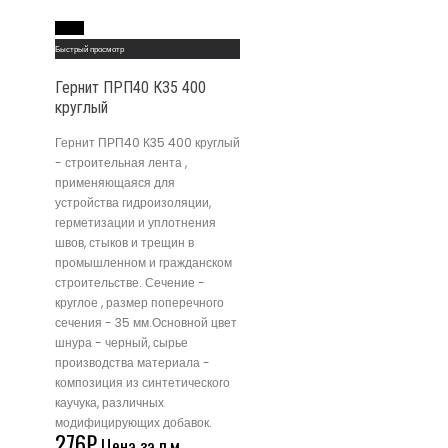
Read More
Быстрый просмотр
Гернит ПРП40 К35 400
круглый
Гернит ПРП40 К35 400 круглый
- строительная лента ,
применяющаяся для
устройства гидроизоляции,
герметизации и уплотнения
швов, стыков и трещин в
промышленном и гражданском
строительстве. Сечение -
круглое , размер поперечного
сечения - 35 мм.Основной цвет
шнура - черный, сырье
производства материала -
композиция из синтетического
каучука, различных
модифицирующих добавок.
276
₽
Цена за п.м.