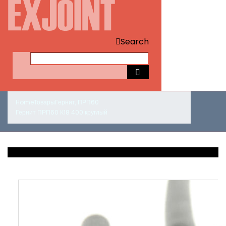
Search
Home
Товары
Гернит
,
ПРП60
Гернит ПРП60 К18 400 круглый