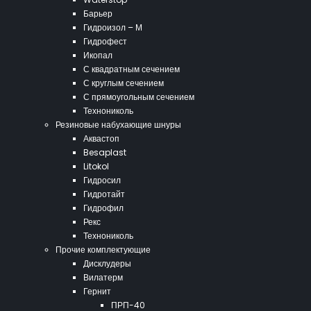
Барьер
Гидроизол – М
Гидрофест
Икопал
С квадратным сечением
С круглым сечением
С прямоугольным сечением
Технониколь
Резиновые набухающие шнуры
Аквастоп
Besaplast
Litokol
Гидросил
Гидротайт
Гидрофил
Рекс
Технониколь
Прочие комплектующие
Дисклудеры
Вилатерм
Гернит
ПРП-40