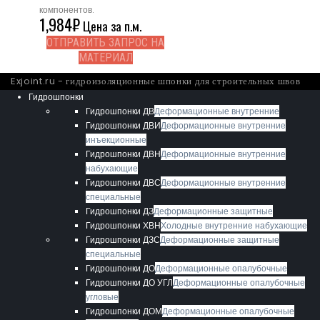
компонентов.
1,984
₽
Цена за п.м.
ОТПРАВИТЬ ЗАПРОС НА
МАТЕРИАЛ
Exjoint.ru - гидроизоляционные шпонки для строительных швов
Гидрошпонки
Гидрошпонки ДВ
Деформационные внутренние
Гидрошпонки ДВИ
Деформационные внутренние
инъекционные
Гидрошпонки ДВН
Деформационные внутренние
набухающие
Гидрошпонки ДВС
Деформационные внутренние
специальные
Гидрошпонки ДЗ
Деформационные защитные
Гидрошпонки ХВН
Холодные внутренние набухающие
Гидрошпонки ДЗС
Деформационные защитные
специальные
Гидрошпонки ДО
Деформационные опалубочные
Гидрошпонки ДО УГЛ
Деформационные опалубочные
угловые
Гидрошпонки ДОМ
Деформационные опалубочные