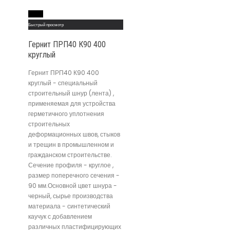
Read More
Быстрый просмотр
Гернит ПРП40 К90 400
круглый
Гернит ПРП40 К90 400
круглый - специальный
строительный шнур (лента) ,
применяемая для устройства
герметичного уплотнения
строительных
деформационных швов, стыков
и трещин в промышленном и
гражданском строительстве.
Сечение профиля - круглое ,
размер поперечного сечения -
90 мм.Основной цвет шнура -
черный, сырье производства
материала - синтетический
каучук с добавлением
различных пластифицирующих