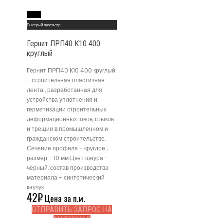
Read More
Быстрый просмотр
Гернит ПРП40 К10 400
круглый
Гернит ПРП40 К10 400 круглый
- строительная пластичная
лента , разработанная для
устройства уплотнения и
герметизации строительных
деформационных швов, стыков
и трещин в промышленном и
гражданском строительстве.
Сечение профиля - круглое ,
размер - 10 мм.Цвет шнура -
черный, состав производства
материала - синтетический
каучук.
42
₽
Цена за п.м.
ОТПРАВИТЬ ЗАПРОС НА