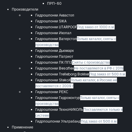
ПРП-60
Производители
Гидрошпонки Аквастоп
Гидрошпонки SIKA
Гидрошпонки LITARPOOF
Под заказ от 1000 п.м.
Гидрошпонки Икопал
Гидрошпонки Ватерстоп
Только каталог, сняты с
производства
Гидрошпонки Дьюмарк
Гидропшонки Патриот
Гидрошпонки ПК ППЗ
Сняты с производства
Гидрошпонки Besaflex
Не поставляются в РФ с 2019
Гидрошпонки Trelleborg Bakker
Под заказ от 500 п.м.
Гидрошпонки StekoX
Только каталог, в Россию не
поставляется с 2009 г
Гидрошпонки РЕКС
Гидрошпонки Гидроконтур
Только каталог, сняты с
производства
Гидрошпонки ТехноНИКОЛЬ
Поставляются только в
системе
Гидрпошпонки Ультрабанд
Под заказ от 500 п.м.
Применение