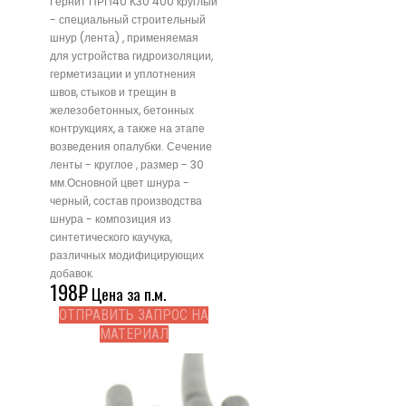
Гернит ПРП40 К30 400 круглый
- специальный строительный
шнур (лента) , применяемая
для устройства гидроизоляции,
герметизации и уплотнения
швов, стыков и трещин в
железобетонных, бетонных
контрукциях, а также на этапе
возведения опалубки. Сечение
ленты - круглое , размер - 30
мм.Основной цвет шнура -
черный, состав производства
шнура - композиция из
синтетического каучука,
различных модифицирующих
добавок.
198
₽
Цена за п.м.
ОТПРАВИТЬ ЗАПРОС НА
МАТЕРИАЛ