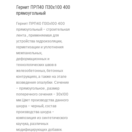
Гернит ПРП40 П30х100 400
прямоугольный
Гернит ПРП40 П30х100 400
прямоугольный - строительная
лента , применяемая для
устройства гидроизоляции,
герметизации и уплотнения
межпанельных,
деформационных и
технологических швов в
железобетонных, бетонных
контрукциях, а также на этапе
возведения опалубки. Сечение
- прямоугольное , размер
поперечного сечения - 30x100
мм.Цвет производства данного
шнура - черный, состав
производства шнура -
композиция из синтетического
каучука, различных
модифицирующих добавок.