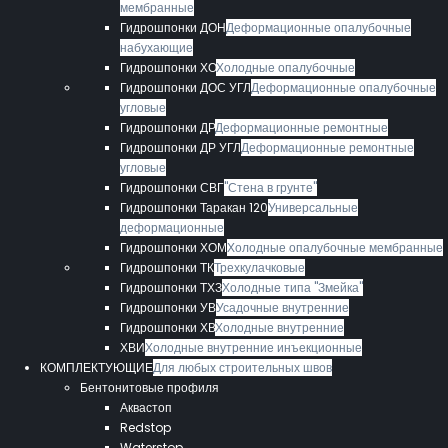
мембранные
Гидрошпонки ДОН
Деформационные опалубочные
набухающие
Гидрошпонки ХО
Холодные опалубочные
Гидрошпонки ДОС УГЛ
Деформационные опалубочные
угловые
Гидрошпонки ДР
Деформационные ремонтные
Гидрошпонки ДР УГЛ
Деформационные ремонтные
угловые
Гидрошпонки СВГ
"Стена в грунте"
Гидрошпонки Таракан 120
Универсальные
деформационные
Гидрошпонки ХОМ
Холодные опалубочные мембранные
Гидрошпонки ТК
Трехкулачковые
Гидрошпонки ТХЗ
Холодные типа "Змейка"
Гидрошпонки УВ
Усадочные внутренние
Гидрошпонки ХВ
Холодные внутренние
ХВИ
Холодные внутренние инъекционные
КОМПЛЕКТУЮЩИЕ
Для любых строительных швов
Бентонитовые профиля
Аквастоп
Redstop
Waterstop