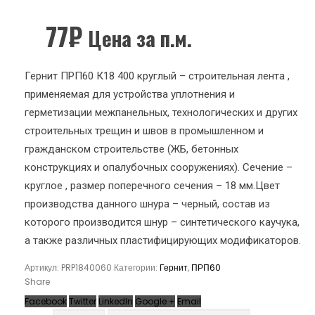
77
₽
Цена за п.м.
Гернит ПРП60 К18 400 круглый – строительная лента ,
применяемая для устройства уплотнения и
герметизации межпанельных, технологических и других
строительных трещин и швов в промышленном и
гражданском строительстве (ЖБ, бетонных
конструкциях и опалубочных сооружениях). Сечение –
круглое , размер поперечного сечения – 18 мм.Цвет
производства данного шнура – черный, состав из
которого производится шнур – синтетического каучука,
а также различных пластифицирующих модификаторов.
Артикул:
PRP1840060
Категории:
Гернит
,
ПРП60
Share
Facebook
Twitter
LinkedIn
Google +
Email