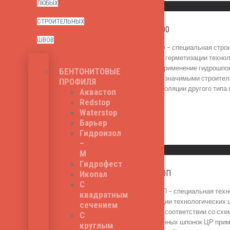
ЛЮБЫХ
Быстрый просмотр
СТРОИТЕЛЬНЫХ
Гидроконтур БУР-200
ШВОВ
Гидроконтур БУР-200 - специальная строи
роль гидроизоляции и герметизации техно
опалубочных работ. Применение гидрошпон
БЕНТОНИТОВЫЕ
утвержденного всеми значимыми строител
ПРОФИЛЯ
предназначена для изоляции другого типа 
Аквастоп
840
₽
Redstop
Waterstop
Барьер
Гидроизол
Read More
–
Быстрый просмотр
М
Гидрофест
Гидроконтур ЦР-240П
Икопал
С
Гидроконтур ЦР-240П - специальная техно
квадратным
функцию гидроизоляции технологических ш
сечением
происходит в строгом соответствии со сх
С
Серия гидроизоляционных шпонок ЦР приме
круглым