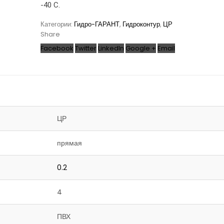
-40 С.
Категории:
Гидро-ГАРАНТ
,
Гидроконтур
,
ЦР
Share
Facebook
Twitter
LinkedIn
Google +
Email
ЦР
прямая
0.2
4
ПВХ