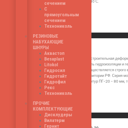
гибкости на брусе - -40 С.
сечением
500
₽
С
прямоугольным
сечением
Технониколь
Read More
Быстрый просмотр
РЕЗИНОВЫЕ
НАБУХАЮЩИЕ
ШНУРЫ
Гидроконтур ПГ-20
Аквастоп
Гидроконтур ПГ-20 - строительная деформ
Besaplast
шпонка выполняет роль гидроизоляции и г
Litokol
Установка шпонки осуществляется строго 
Гидросил
строительства на территории РФ. Серия 
Гидротайт
гидрошпонки Гидроконтур ПГ-20 - 80 мм, т
Гидрофил
970
₽
Рекс
Технониколь
ПРОЧИЕ
КОМПЛЕКТУЮЩИЕ
Read More
Дисклудеры
Быстрый просмотр
Вилатерм
Гернит