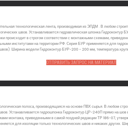
тельная технологическая лента, производимая из ЭПДМ . В любом строи
логических швов. Устанавливается гидравлическая шпонка Гидроконтур Б
ки происходит в строгом соответствии с монтажными схемами, приведенн
ьными институтами на территории РФ. Серия БУР применяется для гидро
швов). Ширина модели Гидроконтур БУР-200 - 200 мм, температура хрупк
ОТПРАВИТЬ ЗАПРОС НА МАТЕРИАЛ
логическая полоса, производящаяся на основе ПВХ сырья. В любом стро
вов. Устанавливается гидрошпонка Гидроконтур ЦР-240П прямо на шов в
емами монтажа, приведенными в самой поздней редакции ТР 186-07, утвер
няется для изоляции только технологических швов и никаких других. Ш