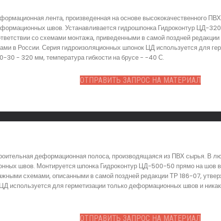
ормационная лента, произведенная на основе высококачественного ПВХ 
формационных швов. Устанавливается гидрошпонка Гидроконтур ЦД-320-3
тветствии со схемами монтажа, приведенными в самой поздней редакции 
ми в России. Серия гидроизоляционных шпонок ЦД используется для гер
30 - 320 мм, температура гибкости на брусе - -40 С.
ОТПРАВИТЬ ЗАПРОС НА МАТЕРИАЛ
роительная деформационная полоса, производящаяся из ПВХ сырья. В лю
онных швов. Монтируется шпонка Гидроконтур ЦД-500-50 прямо на шов в
тажными схемами, описанными в самой поздней редакции ТР 186-07, утв
 ЦД используется для герметизации только деформационных швов и ника
ОТПРАВИТЬ ЗАПРОС НА МАТЕРИАЛ