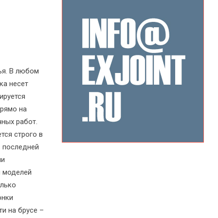
ья. В любом
ка несет
ируется
рямо на
чных работ.
тся строго в
в последней
ми
я моделей
олько
онки
ти на брусе –