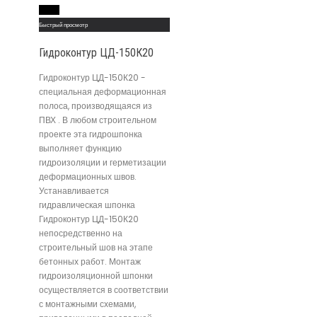
Read More
Быстрый просмотр
Гидроконтур ЦД-150К20
Гидроконтур ЦД-150К20 -
специальная деформационная
полоса, производящаяся из
ПВХ . В любом строительном
проекте эта гидрошпонка
выполняет функцию
гидроизоляции и герметизации
деформационных швов.
Устанавливается
гидравлическая шпонка
Гидроконтур ЦД-150К20
непосредственно на
строительный шов на этапе
бетонных работ. Монтаж
гидроизоляционной шпонки
осуществляется в соответствии
с монтажными схемами,