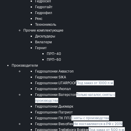
Гидросил
Гидротайт
Гидрофил
Рекс
Технониколь
Прочие комплектующие
Дисклудеры
Вилатерм
Гернит
ПРП-40
ПРП-60
Производители
Гидрошпонки Аквастоп
Гидрошпонки SIKA
Гидрошпонки LITARPOOF
Под заказ от 1000 п.м.
Гидрошпонки Икопал
Гидрошпонки Ватерстоп
Только каталог, сняты с
производства
Гидрошпонки Дьюмарк
Гидропшонки Патриот
Гидрошпонки ПК ППЗ
Сняты с производства
Гидрошпонки Besaflex
Не поставляются в РФ с 2019
Гидрошпонки Trelleborg Bakker
Под заказ от 500 п.м.