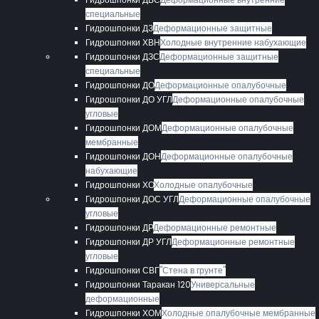
специальные
Гидрошпонки ДЗ
Деформационные защитные
Гидрошпонки ХВН
Холодные внутренние набухающие
Гидрошпонки ДЗС
Деформационные защитные
специальные
Гидрошпонки ДО
Деформационные опалубочные
Гидрошпонки ДО УГЛ
Деформационные опалубочные
угловые
Гидрошпонки ДОМ
Деформационные опалубочные
мембранные
Гидрошпонки ДОН
Деформационные опалубочные
набухающие
Гидрошпонки ХО
Холодные опалубочные
Гидрошпонки ДОС УГЛ
Деформационные опалубочные
угловые
Гидрошпонки ДР
Деформационные ремонтные
Гидрошпонки ДР УГЛ
Деформационные ремонтные
угловые
Гидрошпонки СВГ
"Стена в грунте"
Гидрошпонки Таракан 120
Универсальные
деформационные
Гидрошпонки ХОМ
Холодные опалубочные мембранные