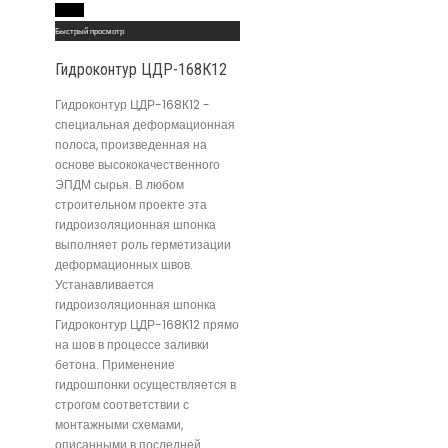
Read More
Быстрый просмотр
Гидроконтур ЦДР-168К12
Гидроконтур ЦДР-168К12 -
специальная деформационная
полоса, произведенная на
основе высококачественного
ЭПДМ сырья. В любом
строительном проекте эта
гидроизоляционная шпонка
выполняет роль герметизации
деформационных швов.
Устанавливается
гидроизоляционная шпонка
Гидроконтур ЦДР-168К12 прямо
на шов в процессе заливки
бетона. Применение
гидрошпонки осуществляется в
строгом соответствии с
монтажными схемами,
описанными в последней