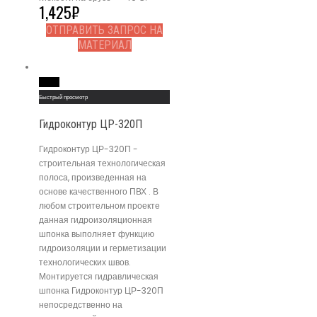
1,425
₽
ОТПРАВИТЬ ЗАПРОС НА
МАТЕРИАЛ
Read More
Быстрый просмотр
Гидроконтур ЦР-320П
Гидроконтур ЦР-320П -
строительная технологическая
полоса, произведенная на
основе качественного ПВХ . В
любом строительном проекте
данная гидроизоляционная
шпонка выполняет функцию
гидроизоляции и герметизации
технологических швов.
Монтируется гидравлическая
шпонка Гидроконтур ЦР-320П
непосредственно на