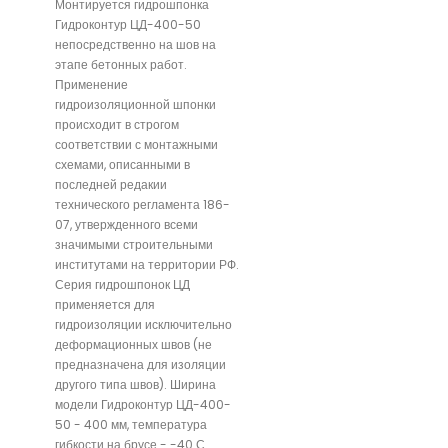
Монтируется гидрошпонка
Гидроконтур ЦД-400-50
непосредственно на шов на
этапе бетонных работ.
Применение
гидроизоляционной шпонки
происходит в строгом
соответствии с монтажными
схемами, описанными в
последней редакии
технического регламента 186-
07, утвержденного всеми
значимыми строительными
институтами на территории РФ.
Серия гидрошпонок ЦД
применяется для
гидроизоляции исключительно
деформационных швов (не
предназначена для изоляции
другого типа швов). Ширина
модели Гидроконтур ЦД-400-
50 - 400 мм, температура
гибкости на брусе - -40 С.