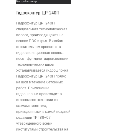
Быстрый просмотр
Гидроконтур ЦР-240П
Гидроконтур ЦР-240П -
специальная технологическая
полоса, производящаяся на
основе ПВХ сырья. В любом
строительном проекте эта
гидроизоляционная шпонка
несет функцию гидроизоляции
технологических швов.
Устанавливается гидрошпонка
Гидроконтур ЦР-240П прямо
на шов в течение бетонных
работ. Применение
гидрошпонки происходит в
строгом соответствии со
схемами монтажа,
приведенными в самой поздней
редакции ТР 186-07,
утвержденного всеми
институтами строительства на