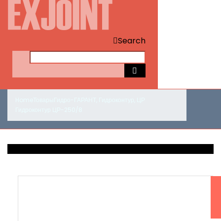
Search
Home
Товары
Гидро-ГАРАНТ
,
Гидроконтур
,
ЦР
Гидроконтур ЦР-250/8