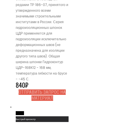
редакии ТР 186-07, принятого и
утвержденного всеми
значимыми строительными
институтами в России. Серия
гидроизоляционных шпонок
ЦДР применяется для
гидроизоляции исключительно
деформационных швов (не
предназначена для изоляции
другого типа швов). Общая
ширина шпонки Гидроконтур
ЦДР-168К12 - 168 мм,
температура гибкости на брусе
- -45 С.
840
₽
ОТПРАВИТЬ ЗАПРОС НА
МАТЕРИАЛ
Read More
Быстрый просмотр