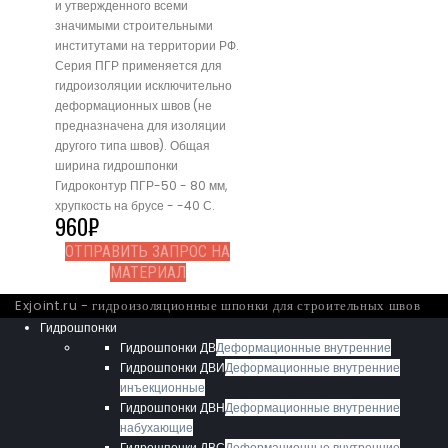
и утвержденного всеми
значимыми строительными
институтами на территории РФ.
Серия ПГР применяется для
гидроизоляции исключительно
деформационных швов (не
предназначена для изоляции
другого типа швов). Общая
ширина гидрошпонки
Гидроконтур ПГР-50 - 80 мм,
хрупкость на брусе - -40 С.
960
₽
ОТПРАВИТЬ ЗАПРОС НА
МАТЕРИАЛ
Exjoint.ru - гидроизоляционные шпонки для строительных швов
Гидрошпонки
Гидрошпонки ДВ
Деформационные внутренние
Гидрошпонки ДВИ
Деформационные внутренние
инъекционные
Гидрошпонки ДВН
Деформационные внутренние
набухающие
Гидрошпонки ДВС
Деформационные внутренние