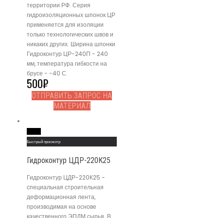
территории РФ. Серия
гидроизоляционных шпонок ЦР
применяется для изоляции
только технологических швов и
никаких других. Ширина шпонки
Гидроконтур ЦР-240П - 240
мм, температура гибкости на
брусе - -40 С.
500
₽
ОТПРАВИТЬ ЗАПРОС НА
МАТЕРИАЛ
Read More
Быстрый просмотр
Гидроконтур ЦДР-220К25
Гидроконтур ЦДР-220К25 -
специальная строительная
деформационная лента,
производимая на основе
качественного ЭПДМ сырья. В