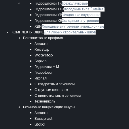
Гидрошпонки ТК
Трехкулачковые
Гидрошпонки ТХЗ
Холодные типа "Змейка"
Гидрошпонки УВ
Усадочные внутренние
Гидрошпонки ХВ
Холодные внутренние
ХВИ
Холодные внутренние инъекционные
КОМПЛЕКТУЮЩИЕ
Для любых строительных швов
Бентонитовые профиля
Аквастоп
Redstop
Waterstop
Барьер
Гидроизол – М
Гидрофест
Икопал
С квадратным сечением
С круглым сечением
С прямоугольным сечением
Технониколь
Резиновые набухающие шнуры
Аквастоп
Besaplast
Litokol