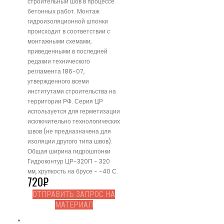
строительный шов в процессе
бетонных работ. Монтаж
гидроизоляционной шпонки
происходит в соответствии с
монтажными схемами,
приведенными в последней
редакии технического
регламента 186-07,
утвержденного всеми
институтами строительства на
территории РФ. Серия ЦР
используется для герметизации
исключительно технологических
швов (не предназначена для
изоляции другого типа швов).
Общая ширина гидрошпонки
Гидроконтур ЦР-320П - 320
мм, хрупкость на брусе - -40 С.
720
₽
ОТПРАВИТЬ ЗАПРОС НА
МАТЕРИАЛ