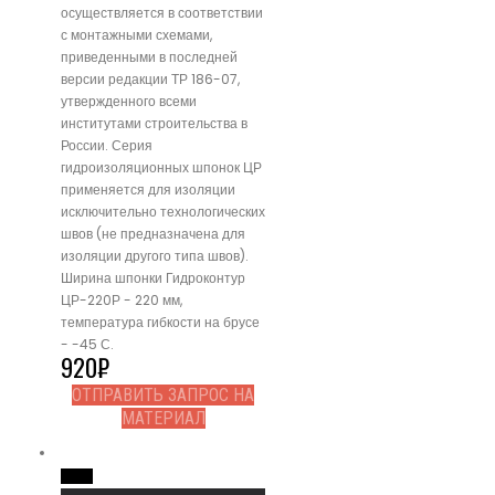
осуществляется в соответствии
с монтажными схемами,
приведенными в последней
версии редакции ТР 186-07,
утвержденного всеми
институтами строительства в
России. Серия
гидроизоляционных шпонок ЦР
применяется для изоляции
исключительно технологических
швов (не предназначена для
изоляции другого типа швов).
Ширина шпонки Гидроконтур
ЦР-220Р - 220 мм,
температура гибкости на брусе
- -45 С.
920
₽
ОТПРАВИТЬ ЗАПРОС НА
МАТЕРИАЛ
Read More