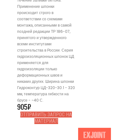
течение заливки бетона.
Применение шпонки
происходит строго в
соответствии со схемами
монтажа, описанными в самой
поздней редакции ТР 186-07,
принятого и утвержденного
всеми институтами
строительства в России. Серия
гидроизоляционных шпонок ЦД
применяется для
гидроизоляции только
деформационных швов и
никаких других. Ширина шпонки
Гидроконтур ЦД-320-30.1 - 320
мм, температура гибкости на
брусе - -40 С.
905
₽
ОТПРАВИТЬ ЗАПРОС НА
МАТЕРИАЛ