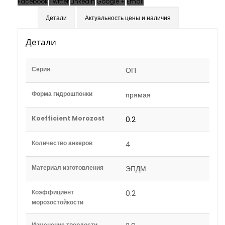
Facebook
Twitter
LinkedIn
Google +
Email
Детали
Актуальность цены и наличия
Детали
Серия
ОП
Форма гидрошпонки
прямая
Koefficient Morozost
0.2
Количество анкеров
4
Материал изготовления
ЭПДМ
Коэффициент
0.2
морозостойкости
Изменение твердости