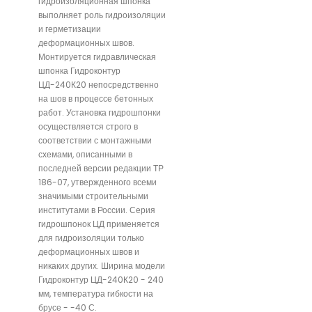
гидроизоляционная шпонка
выполняет роль гидроизоляции
и герметизации
деформационных швов.
Монтируется гидравлическая
шпонка Гидроконтур
ЦД-240К20 непосредственно
на шов в процессе бетонных
работ. Установка гидрошпонки
осуществляется строго в
соответствии с монтажными
схемами, описанными в
последней версии редакции ТР
186-07, утвержденного всеми
значимыми строительными
институтами в России. Серия
гидрошпонок ЦД применяется
для гидроизоляции только
деформационных швов и
никаких других. Ширина модели
Гидроконтур ЦД-240К20 - 240
мм, температура гибкости на
брусе - -40 С.