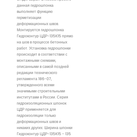
данная гидрошпонка
выполняет функцию
герметизации
деформационных швов.
Монтируется гидрошпонка
Гидроконтур ЦДР-135К15 прямо
на шов в процессе бетонных
работ. Установка гидрошпонки
происходит в соответствии с
монтажными схемами,
описанными в самой поздней
редакции технического
регламента 186-07,
утвержденного всеми
значимыми строительными
институтами в России. Серия
гидроизоляционных шпонок
ЦДР применяется для
гидроизоляции только
деформационных швов и
никаких других. Ширина шпонки
Гидроконтур ЦДР-135К15 - 135