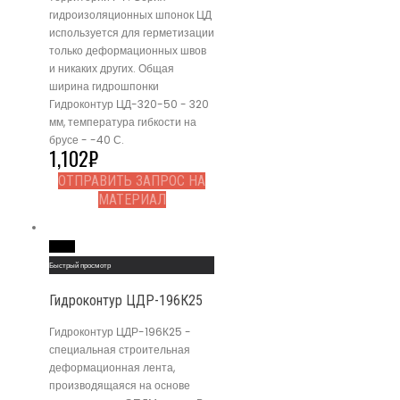
гидроизоляционных шпонок ЦД
используется для герметизации
только деформационных швов
и никаких других. Общая
ширина гидрошпонки
Гидроконтур ЦД-320-50 - 320
мм, температура гибкости на
брусе - -40 С.
1,102
₽
ОТПРАВИТЬ ЗАПРОС НА
МАТЕРИАЛ
Read More
Быстрый просмотр
Гидроконтур ЦДР-196К25
Гидроконтур ЦДР-196К25 -
специальная строительная
деформационная лента,
производящаяся на основе