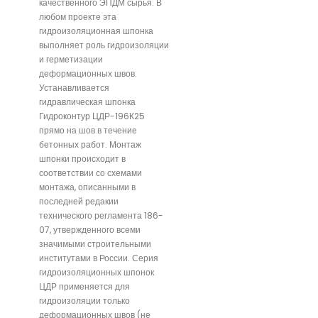
качественного ЭПДМ сырья. В
любом проекте эта
гидроизоляционная шпонка
выполняет роль гидроизоляции
и герметизации
деформационных швов.
Устанавливается
гидравлическая шпонка
Гидроконтур ЦДР-196К25
прямо на шов в течение
бетонных работ. Монтаж
шпонки происходит в
соответствии со схемами
монтажа, описанными в
последней редакии
технического регламента 186-
07, утвержденного всеми
значимыми строительными
институтами в России. Серия
гидроизоляционных шпонок
ЦДР применяется для
гидроизоляции только
деформационных швов (не