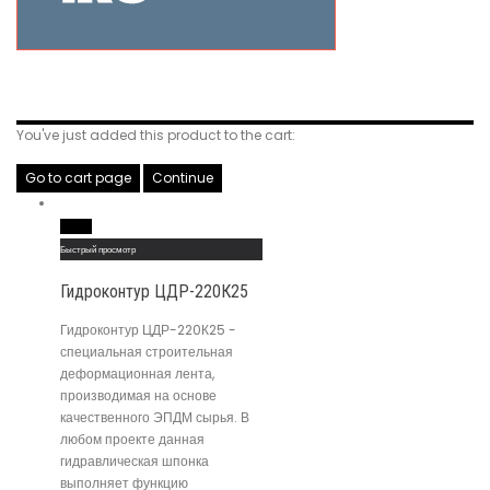
Related Products
You've just added this product to the cart:
Go to cart page
Continue
Read More
Быстрый просмотр
Гидроконтур ЦДР-220К25
Гидроконтур ЦДР-220К25 -
специальная строительная
деформационная лента,
производимая на основе
качественного ЭПДМ сырья. В
любом проекте данная
гидравлическая шпонка
выполняет функцию