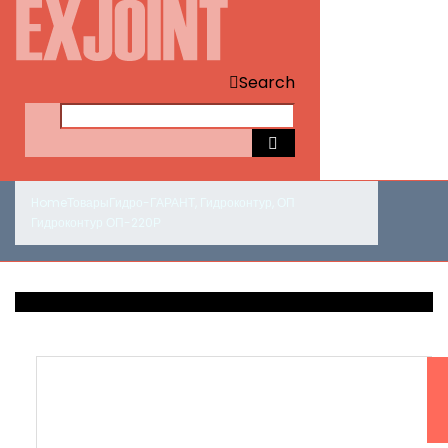
Search
Home
Товары
Гидро-ГАРАНТ
,
Гидроконтур
,
ОП
Гидроконтур ОП-220Р