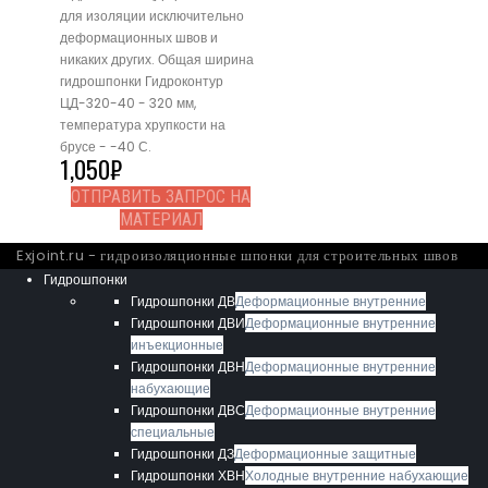
для изоляции исключительно
деформационных швов и
никаких других. Общая ширина
гидрошпонки Гидроконтур
ЦД-320-40 - 320 мм,
температура хрупкости на
брусе - -40 С.
1,050
₽
ОТПРАВИТЬ ЗАПРОС НА
МАТЕРИАЛ
Exjoint.ru - гидроизоляционные шпонки для строительных швов
Гидрошпонки
Гидрошпонки ДВ
Деформационные внутренние
Гидрошпонки ДВИ
Деформационные внутренние
инъекционные
Гидрошпонки ДВН
Деформационные внутренние
набухающие
Гидрошпонки ДВС
Деформационные внутренние
специальные
Гидрошпонки ДЗ
Деформационные защитные
Гидрошпонки ХВН
Холодные внутренние набухающие