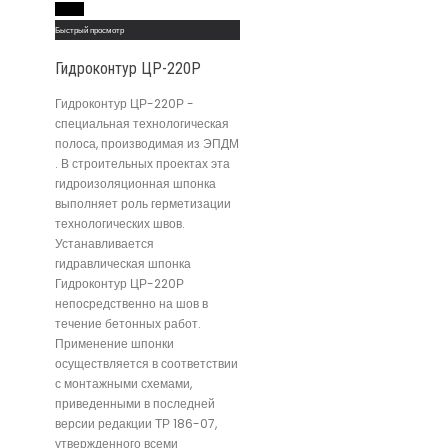
Read More
Быстрый просмотр
Гидроконтур ЦР-220Р
Гидроконтур ЦР-220Р -
специальная технологическая
полоса, производимая из ЭПДМ
. В строительных проектах эта
гидроизоляционная шпонка
выполняет роль герметизации
технологических швов.
Устанавливается
гидравлическая шпонка
Гидроконтур ЦР-220Р
непосредственно на шов в
течение бетонных работ.
Применение шпонки
осуществляется в соответствии
с монтажными схемами,
приведенными в последней
версии редакции ТР 186-07,
утвержденного всеми