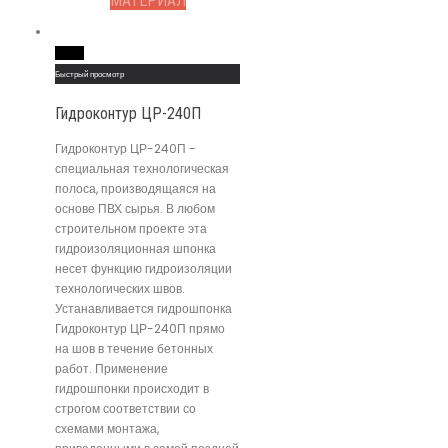
МАТЕРИАЛ
Read More
Быстрый просмотр
Гидроконтур ЦР-240П
Гидроконтур ЦР-240П -
специальная технологическая
полоса, производящаяся на
основе ПВХ сырья. В любом
строительном проекте эта
гидроизоляционная шпонка
несет функцию гидроизоляции
технологических швов.
Устанавливается гидрошпонка
Гидроконтур ЦР-240П прямо
на шов в течение бетонных
работ. Применение
гидрошпонки происходит в
строгом соответствии со
схемами монтажа,