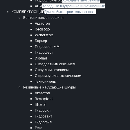
Гидрошпонки ХВ
Холодные внутренние
ХВИ
Холодные внутренние инъекционные
КОМПЛЕКТУЮЩИЕ
Для любых строительных швов
Бентонитовые профиля
Аквастоп
Redstop
Waterstop
Барьер
Гидроизол – М
Гидрофест
Икопал
С квадратным сечением
С круглым сечением
С прямоугольным сечением
Технониколь
Резиновые набухающие шнуры
Аквастоп
Besaplast
Litokol
Гидросил
Гидротайт
Гидрофил
Рекс