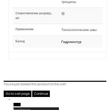
трещины
Сопротивление раздиру,
18
кН
Применение
Технологические швы
Брэнд
Гидроконтур
Related Products
You've just added this product to the cart:
Go to cart page
Continue
Read More
Быстрый просмотр