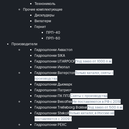
Технониколь
Прочие комплектующие
Дисклудеры
Вилатерм
Гернит
ПРП-40
ПРП-60
Производители
Гидрошпонки Аквастоп
Гидрошпонки SIKA
Гидрошпонки LITARPOOF
Под заказ от 1000 п.м.
Гидрошпонки Икопал
Гидрошпонки Ватерстоп
Только каталог, сняты с
производства
Гидрошпонки Дьюмарк
Гидропшонки Патриот
Гидрошпонки ПК ППЗ
Сняты с производства
Гидрошпонки Besaflex
Не поставляются в РФ с 2019
Гидрошпонки Trelleborg Bakker
Под заказ от 500 п.м.
Гидрошпонки StekoX
Только каталог, в Россию не
поставляется с 2009 г
Гидрошпонки РЕКС