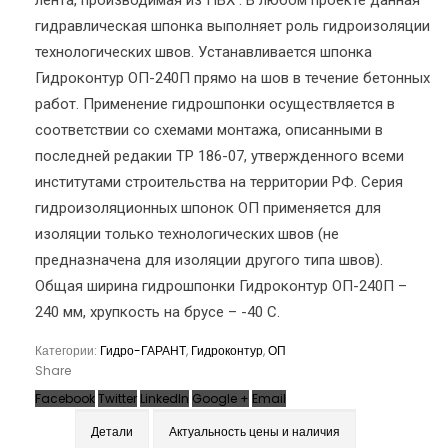
лента, производимая из ПВХ . В любом проекте данная
гидравлическая шпонка выполняет роль гидроизоляции
технологических швов. Устанавливается шпонка
Гидроконтур ОП-240П прямо на шов в течение бетонных
работ. Применение гидрошпонки осуществляется в
соответствии со схемами монтажа, описанными в
последней редакии ТР 186-07, утвержденного всеми
институтами строительства на территории РФ. Серия
гидроизоляционных шпонок ОП применяется для
изоляции только технологических швов (не
предназначена для изоляции другого типа швов).
Общая ширина гидрошпонки Гидроконтур ОП-240П –
240 мм, хрупкость на брусе – -40 С.
Категории:
Гидро-ГАРАНТ
,
Гидроконтур
,
ОП
Share
Facebook
Twitter
LinkedIn
Google +
Email
Детали
Актуальность цены и наличия