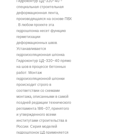
Гидроконтур ЦД-320-40 -
специальная строительная
деформационная лента,
производящаяся на основе ПВХ
. В любом проекте эта
гидрошпонка несет функцию
герметизации
деформационных швов.
Устанавливается
гидроизоляционная шпонка
Гидроконтур ЦД-320-40 прямо
на шов в процессе бетонных
работ. Монтаж
гидроизоляционной шпонки
происходит строго в
соответствии со схемами
монтажа, описанными в самой
поздней редакции технического
регламента 186-07, принятого
и утвержденного всеми
институтами строительства в
России. Серия моделей
гидрошпонок ЦД применяется