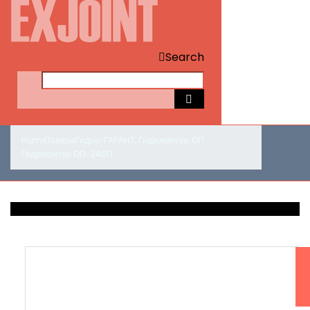
Search
Home
Товары
Гидро-ГАРАНТ
,
Гидроконтур
,
ОП
Гидроконтур ОП-240П