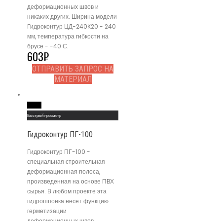
деформационных швов и
никаких других. Ширина модели
Гидроконтур ЦД-240К20 - 240
мм, температура гибкости на
брусе - -40 С.
603
₽
ОТПРАВИТЬ ЗАПРОС НА
МАТЕРИАЛ
Read More
Быстрый просмотр
Гидроконтур ПГ-100
Гидроконтур ПГ-100 -
специальная строительная
деформационная полоса,
произведенная на основе ПВХ
сырья. В любом проекте эта
гидрошпонка несет функцию
герметизации
деформационных швов.