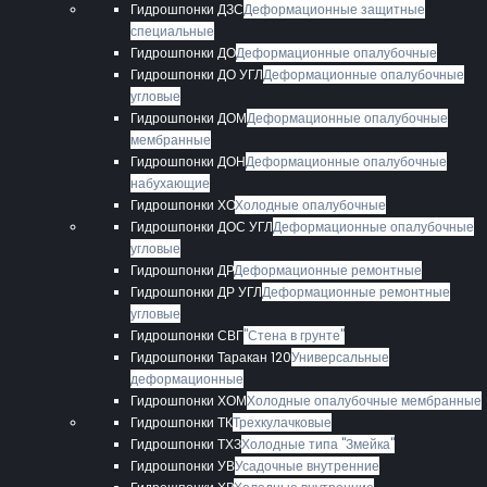
Гидрошпонки ДЗС
Деформационные защитные
специальные
Гидрошпонки ДО
Деформационные опалубочные
Гидрошпонки ДО УГЛ
Деформационные опалубочные
угловые
Гидрошпонки ДОМ
Деформационные опалубочные
мембранные
Гидрошпонки ДОН
Деформационные опалубочные
набухающие
Гидрошпонки ХО
Холодные опалубочные
Гидрошпонки ДОС УГЛ
Деформационные опалубочные
угловые
Гидрошпонки ДР
Деформационные ремонтные
Гидрошпонки ДР УГЛ
Деформационные ремонтные
угловые
Гидрошпонки СВГ
"Стена в грунте"
Гидрошпонки Таракан 120
Универсальные
деформационные
Гидрошпонки ХОМ
Холодные опалубочные мембранные
Гидрошпонки ТК
Трехкулачковые
Гидрошпонки ТХЗ
Холодные типа "Змейка"
Гидрошпонки УВ
Усадочные внутренние