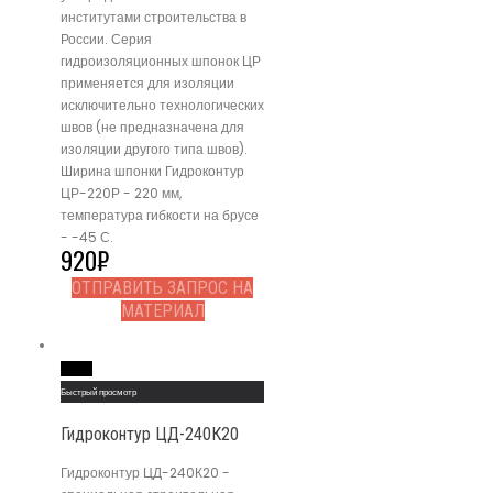
институтами строительства в
России. Серия
гидроизоляционных шпонок ЦР
применяется для изоляции
исключительно технологических
швов (не предназначена для
изоляции другого типа швов).
Ширина шпонки Гидроконтур
ЦР-220Р - 220 мм,
температура гибкости на брусе
- -45 С.
920
₽
ОТПРАВИТЬ ЗАПРОС НА
МАТЕРИАЛ
Read More
Быстрый просмотр
Гидроконтур ЦД-240К20
Гидроконтур ЦД-240К20 -