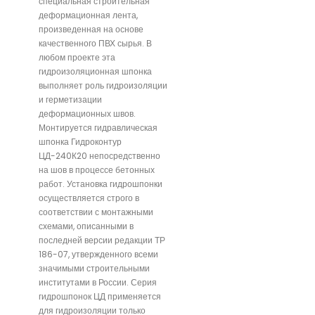
специальная строительная
деформационная лента,
произведенная на основе
качественного ПВХ сырья. В
любом проекте эта
гидроизоляционная шпонка
выполняет роль гидроизоляции
и герметизации
деформационных швов.
Монтируется гидравлическая
шпонка Гидроконтур
ЦД-240К20 непосредственно
на шов в процессе бетонных
работ. Установка гидрошпонки
осуществляется строго в
соответствии с монтажными
схемами, описанными в
последней версии редакции ТР
186-07, утвержденного всеми
значимыми строительными
институтами в России. Серия
гидрошпонок ЦД применяется
для гидроизоляции только