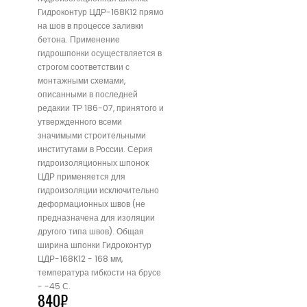
Гидроконтур ЦДР-168К12 прямо
на шов в процессе заливки
бетона. Применение
гидрошпонки осуществляется в
строгом соответствии с
монтажными схемами,
описанными в последней
редакии ТР 186-07, принятого и
утвержденного всеми
значимыми строительными
институтами в России. Серия
гидроизоляционных шпонок
ЦДР применяется для
гидроизоляции исключительно
деформационных швов (не
предназначена для изоляции
другого типа швов). Общая
ширина шпонки Гидроконтур
ЦДР-168К12 - 168 мм,
температура гибкости на брусе
- -45 С.
840
₽