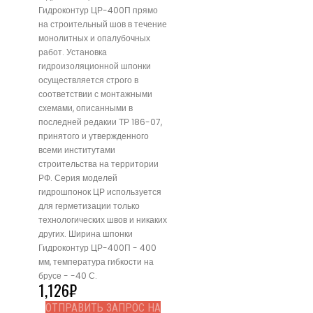
Гидроконтур ЦР-400П прямо
на строительный шов в течение
монолитных и опалубочных
работ. Установка
гидроизоляционной шпонки
осуществляется строго в
соответствии с монтажными
схемами, описанными в
последней редакии ТР 186-07,
принятого и утвержденного
всеми институтами
строительства на территории
РФ. Серия моделей
гидрошпонок ЦР используется
для герметизации только
технологических швов и никаких
других. Ширина шпонки
Гидроконтур ЦР-400П - 400
мм, температура гибкости на
брусе - -40 С.
1,126
₽
ОТПРАВИТЬ ЗАПРОС НА