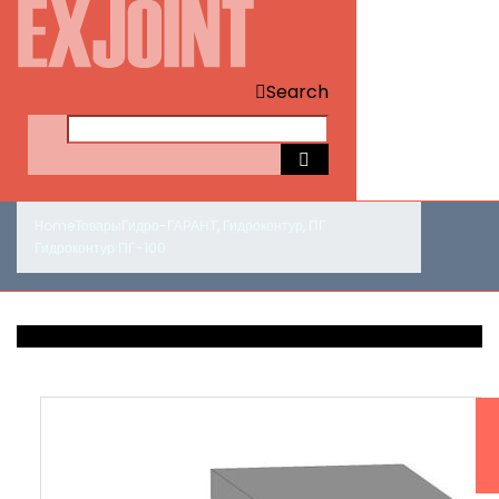
Search
Home
Товары
Гидро-ГАРАНТ
,
Гидроконтур
,
ПГ
Гидроконтур ПГ-100