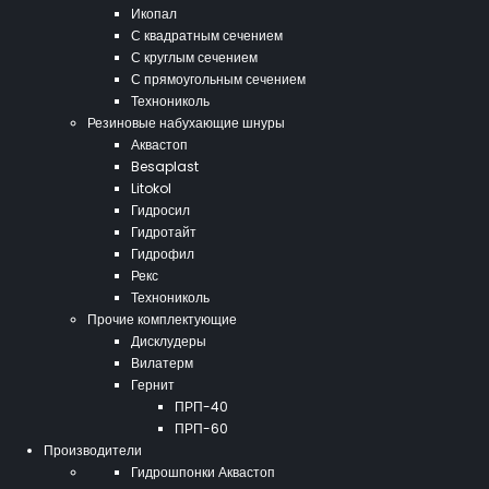
Икопал
С квадратным сечением
С круглым сечением
С прямоугольным сечением
Технониколь
Резиновые набухающие шнуры
Аквастоп
Besaplast
Litokol
Гидросил
Гидротайт
Гидрофил
Рекс
Технониколь
Прочие комплектующие
Дисклудеры
Вилатерм
Гернит
ПРП-40
ПРП-60
Производители
Гидрошпонки Аквастоп