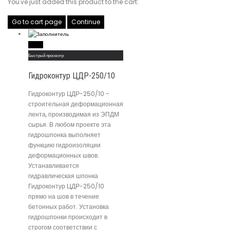
You've just added this product to the cart:
Go to cart page
Continue
Read More
Быстрый просмотр
Гидроконтур ЦДР-250/10
Гидроконтур ЦДР-250/10 -
строительная деформационная
лента, производимая из ЭПДМ
сырья. В любом проекте эта
гидрошпонка выполняет
функцию гидроизоляции
деформационных швов.
Устанавливается
гидравлическая шпонка
Гидроконтур ЦДР-250/10
прямо на шов в течение
бетонных работ. Установка
гидрошпонки происходит в
строгом соответствии с