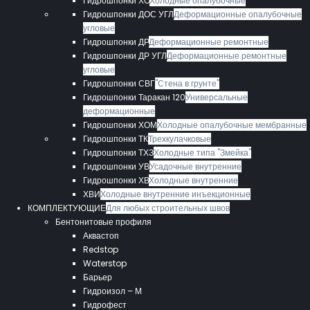
Гидрошпонки ХО
Холодные опалубочные
Гидрошпонки ДОС УГЛ
Деформационные опалубочные
угловые
Гидрошпонки ДР
Деформационные ремонтные
Гидрошпонки ДР УГЛ
Деформационные ремонтные
угловые
Гидрошпонки СВГ
"Стена в грунте"
Гидрошпонки Таракан 120
Универсальные
деформационные
Гидрошпонки ХОМ
Холодные опалубочные мембранные
Гидрошпонки ТК
Трехкулачковые
Гидрошпонки ТХЗ
Холодные типа "Змейка"
Гидрошпонки УВ
Усадочные внутренние
Гидрошпонки ХВ
Холодные внутренние
ХВИ
Холодные внутренние инъекционные
КОМПЛЕКТУЮЩИЕ
Для любых строительных швов
Бентонитовые профиля
Аквастоп
Redstop
Waterstop
Барьер
Гидроизол – М
Гидрофест