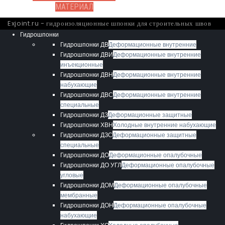
МАТЕРИАЛ
Exjoint.ru - гидроизоляционные шпонки для строительных швов
Гидрошпонки
Гидрошпонки ДВ
Деформационные внутренние
Гидрошпонки ДВИ
Деформационные внутренние
инъекционные
Гидрошпонки ДВН
Деформационные внутренние
набухающие
Гидрошпонки ДВС
Деформационные внутренние
специальные
Гидрошпонки ДЗ
Деформационные защитные
Гидрошпонки ХВН
Холодные внутренние набухающие
Гидрошпонки ДЗС
Деформационные защитные
специальные
Гидрошпонки ДО
Деформационные опалубочные
Гидрошпонки ДО УГЛ
Деформационные опалубочные
угловые
Гидрошпонки ДОМ
Деформационные опалубочные
мембранные
Гидрошпонки ДОН
Деформационные опалубочные
набухающие