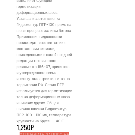
выполняет функцию
герметизации
деформационных швов.
Устанавливается шпонка
Гидроконтур ПГР-100 прямо на
шов в процессе заливки бетона.
Применение гидрошпонки
происходит в соответствии с
монтажными схемами,
приведенными в самой поздней
редакции технического
регламента 186-07, принятого
и утвержденного всеми
институтами строительства на
территории РФ. Серия ПГР
используется для герметизации
только деформационных швов
и никаких других. Общая
ширина шпонки Гидроконтур
ПГР-100 - 130 мм, температура
хрупкости на брусе - -40 С.
1,250
₽
ОТПРАВИТЬ ЗАПРОС НА